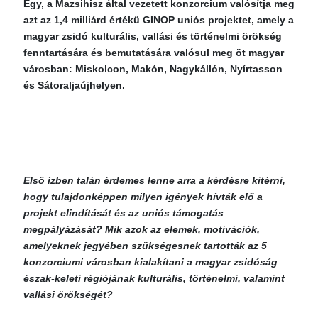
Egy, a Mazsihisz által vezetett konzorcium valósítja meg
azt az 1,4 milliárd értékű GINOP uniós projektet, amely a
magyar zsidó kulturális, vallási és történelmi örökség
fenntartására és bemutatására valósul meg öt magyar
városban: Miskolcon, Makón, Nagykállón, Nyírtasson
és Sátoraljaújhelyen.
Első ízben talán érdemes lenne arra a kérdésre kitérni,
hogy tulajdonképpen milyen igények hívták elő a
projekt elindítását és az uniós támogatás
megpályázását? Mik azok az elemek, motivációk,
amelyeknek jegyében szükségesnek tartották az 5
konzorciumi városban kialakítani a magyar zsidóság
észak-keleti régiójának kulturális, történelmi, valamint
vallási örökségét?