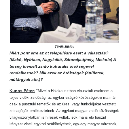
Török Miklós
Miért pont erre az öt településre esett a választás?
(Makó, Nyírtass, Nagykálló, Sátoraljaújhely, Miskolc) A
térség kiemelt zsidó kulturális örökségével
rendelkeznek? Mik ezek az örökségek (épületek,
műtárgyak stb.)?
Kunos Péter:
"Mivel a Holokausztban elpusztult csaknem a
teljes vidéki zsidóság, az egykor virágzó közösségekre ma már
csak a pusztuló temetők és az üres, vagy funkciójukat vesztett
zsinagógák emlékeztetnek. Az egykori magyar zsidó közösségek
világviszonylatban is híresek voltak, sok ma is élő haszid
irányzat viseli egykori szülőhelyének, egy-egy magyar városnak,