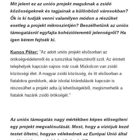
Mit jelent ez az uniós projekt maguknak a zsidó
közösségeknek és tagjainak a különböző városokban?
Ők is ki tudják venni valamilyen módon a részüket
esetleg a projekt mikroszintjén? Beszélhetünk az uniós
támogatásról egyfajta kohézióteremtő jelenségről? Ha
igen kérem fejtsék ki.
Kunos Péter:
"
Az adott uniós projekt elsősorban az
örökségvédelemről és a turisztikai fejlesztésről szól. Az érintett
telephelyek kapcsán sajnos már csak Miskolcon van zsidó
közösségi élet. A magyar zsidó közösség, és itt elsősorban a
fiatalokra gondolunk, akár iskolai kirándulások kapcsán is
részesülhet a projekt adta új lehetőségekből, megismerhetik a
fiatalok hazánk zsidó örökségét."
Az uniós támogatás nagy mértékben képes elősegíteni
egy projekt megvalósulását. Most, hogy a víziójuk kezd
testet öltetni, hogyan vélekednek az Európai Unió által