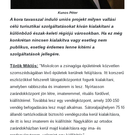
Kunos Péter
A kora tavasszal induló uniós projekt milyen vallási
célú turisztikai szolgáltatásokat kíván kialakítani a
különböző észak-keleti régiójú városokban. Ha ez még
konkrétan nincsen kialakítva vagy esetleg nem
publikus, esetleg érdemes lenne kitérni a
szolgáltatások jellegére.
Török Miklós:
"Miskolcon a zsinagóga épületének közvetlen
szomszédságában lévő épületek kerülnek felújításra. Itt korszerű
eszközökkel felszerelt látogatóközpontot fogunk kialakítani,
amelyben rabbiszoba és imaterem is lesz. Nyírtasson
zarándokközpont jön létre, imateremmel, rituális fürdővel,
kiállítótérrel. Továbbá lesz egy vendégközpont, amely 100-150
vendég befogadására lesz majd alkalmas. Sátoraljaújhelyen 75 fő
állandó tartózkodását biztosító vendégszoba kerül kialakításra,
de itt is lesz imaterem és kiállítótér. Nagykállón az ortodox
zarándokházban kerül majd kialakításra egy ima- és