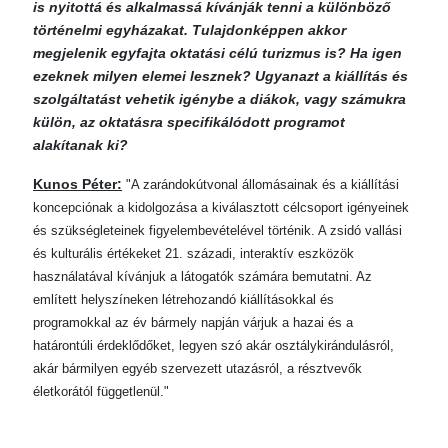
is nyitottá és alkalmassá kívánják tenni a különböző
történelmi egyházakat. Tulajdonképpen akkor
megjelenik egyfajta oktatási célú turizmus is? Ha igen
ezeknek milyen elemei lesznek? Ugyanazt a kiállítás és
szolgáltatást vehetik igénybe a diákok, vagy számukra
külön, az oktatásra specifikálódott programot
alakítanak ki?
Kunos Péter:
"A zarándokútvonal állomásainak és a kiállítási
koncepciónak a kidolgozása a kiválasztott célcsoport igényeinek
és szükségleteinek figyelembevételével történik. A zsidó vallási
és kulturális értékeket 21. századi, interaktív eszközök
használatával kívánjuk a látogatók számára bemutatni. Az
említett helyszíneken létrehozandó kiállításokkal és
programokkal az év bármely napján várjuk a hazai és a
határontúli érdeklődőket, legyen szó akár osztálykirándulásról,
akár bármilyen egyéb szervezett utazásról, a résztvevők
életkorától függetlenül."