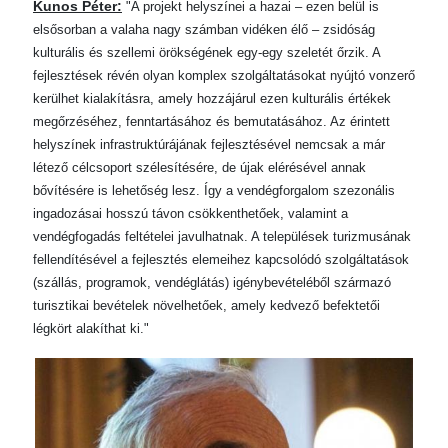
Kunos Péter:
"A projekt helyszínei a hazai – ezen belül is
elsősorban a valaha nagy számban vidéken élő – zsidóság
kulturális és szellemi örökségének egy-egy szeletét őrzik. A
fejlesztések révén olyan komplex szolgáltatásokat nyújtó vonzerő
kerülhet kialakításra, amely hozzájárul ezen kulturális értékek
megőrzéséhez, fenntartásához és bemutatásához. Az érintett
helyszínek infrastruktúrájának fejlesztésével nemcsak a már
létező célcsoport szélesítésére, de újak elérésével annak
bővítésére is lehetőség lesz. Így a vendégforgalom szezonális
ingadozásai hosszú távon csökkenthetőek, valamint a
vendégfogadás feltételei javulhatnak. A települések turizmusának
fellendítésével a fejlesztés elemeihez kapcsolódó szolgáltatások
(szállás, programok, vendéglátás) igénybevételéből származó
turisztikai bevételek növelhetőek, amely kedvező befektetői
légkört alakíthat ki."