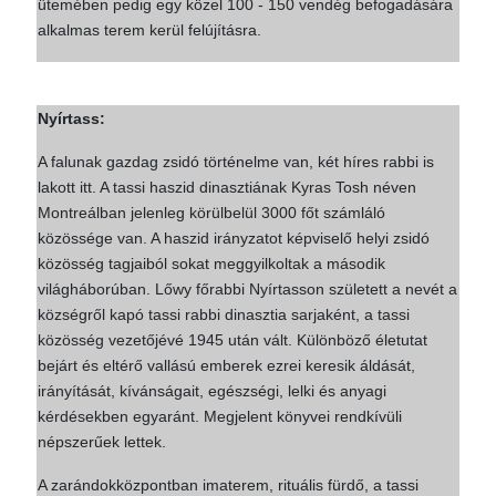
ütemében pedig egy közel 100 - 150 vendég befogadására
alkalmas terem kerül felújításra.
Nyírtass:
A falunak gazdag zsidó történelme van, két híres rabbi is
lakott itt. A tassi haszid dinasztiának Kyras Tosh néven
Montreálban jelenleg körülbelül 3000 főt számláló
közössége van. A haszid irányzatot képviselő helyi zsidó
közösség tagjaiból sokat meggyilkoltak a második
világháborúban. Lőwy főrabbi Nyírtasson született a nevét a
községről kapó tassi rabbi dinasztia sarjaként, a tassi
közösség vezetőjévé 1945 után vált. Különböző életutat
bejárt és eltérő vallású emberek ezrei keresik áldását,
irányítását, kívánságait, egészségi, lelki és anyagi
kérdésekben egyaránt. Megjelent könyvei rendkívüli
népszerűek lettek.
A zarándokközpontban imaterem, rituális fürdő, a tassi