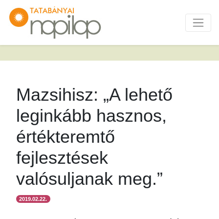
Mazsihisz: „A lehető
leginkább hasznos,
értékteremtő
fejlesztések
valósuljanak meg.”
2019.02.22.