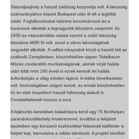
Sátoraljaújhely a haszid zsidóság központja volt. A lakosság
számarányához képest Budapest után itt élt a legtöbb
zsidó. Foglalkozásukat tekintve korcsmárosok és a
fuvarosok alkották a legnagyobb létszámú csoportot. Az
1930-as népszámlálás adatai szerint a zsidó lakosság
létszáma 4690 fő volt, ezzel a város lakosságának
negyedét alkották. A vallási irányzatok közül a haszid lett az
uralkodó Zemplénben, köszönhetően éppen Teitelbaum
Mózes csodarabbi munkásságának, akinek sírját halála
után több mint 160 évvel is ezrek keresik fel halála
évfordulóján a világ minden tájáról. A rebbe következetes
volt: közösségében szigort tartott, és ennek köszönhetően
tíz év alatt összeforrt haszid hitközség alakult ki.
Csodatételeinek hosszú a sora.
A fejlesztés keretében kialakításra kerül egy 75 férőhelyes
zarándokszálláshely imateremmel, továbbá a felújított
épületben egy korszerű eszközökkel felszerelt kiállítótér is
helyet kap, bemutatva a rebbe lakrészét. A projekt későbbi