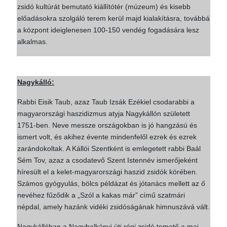
zsidó kultúrát bemutató kiállítótér (múzeum) és kisebb
előadásokra szolgáló terem kerül majd kialakításra, továbbá
a központ ideiglenesen 100-150 vendég fogadására lesz
alkalmas.
Nagykálló:
Rabbi Eisik Taub, azaz Taub Izsák Ezékiel csodarabbi a
magyarországi haszidizmus atyja Nagykállón született
1751-ben. Neve messze országokban is jó hangzású és
ismert volt, és akihez évente mindenfelől ezrek és ezrek
zarándokoltak. A Kállói Szentként is emlegetett rabbi Baál
Sém Tov, azaz a csodatevő Szent Istennév ismerőjeként
híresült el a kelet-magyarországi haszid zsidók körében.
Számos gyógyulás, bölcs példázat és jótanács mellett az ő
nevéhez fűződik a „Szól a kakas már” című szatmári
népdal, amely hazánk vidéki zsidóságának himnuszává vált.
Nagykállóban a Nagybalkányi úti régi zsidó temető a mai