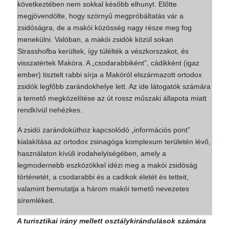
következtében nem sokkal később elhunyt. Előtte
megjövendölte, hogy szörnyű megpróbáltatás vár a
zsidóságra, de a makói közösség nagy része meg fog
menekülni. Valóban, a makói zsidók közül sokan
Strasshofba kerültek, így túlélték a vészkorszakot, és
visszatértek Makóra. A „csodarabbiként”, cádikként (igaz
ember) tisztelt rabbi sírja a Makóról elszármazott ortodox
zsidók legfőbb zarándokhelye lett. Az ide látogatók számára
a temető megközelítése az út rossz műszaki állapota miatt
rendkívül nehézkes.
A zsidó zarándokúthoz kapcsolódó „információs pont”
kialakítása az ortodox zsinagóga komplexum területén lévő,
használaton kívüli irodahelyiségében, amely a
legmodernebb eszközökkel idézi meg a makói zsidóság
történetét, a csodarabbi és a cadikok életét és tetteit,
valamint bemutatja a három makói temető nevezetes
síremlékeit.
A turisztikai irány mellett osztálykirándulások számára