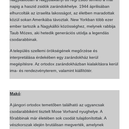
napig a haszid zsidók zarándokhelye. 1944 áprilisában
elhurcolták az izraelita lakosságot, az életben maradottak
közül sokan Amerikába távoztak. New Yorkban több ezer
ember tartozik a Nagykállói közösséghez, melynek rabbija
Taub Mózes, aki hetedik generációs utódja a legendás
csodarabbinak.
A település szellemi örökségének megőrzése és
interpretálása érdekében egy zarándokház kerül
megépítésre. Az ortodox zarándokházban kialakításra kerül
ima- és rendezvényterem, valamint kiállítótér.
Makó
:
A jángori ortodox temetőben található az ugyancsak
csodarabbiként tisztelt Mose Vorhand nyughelye. A
főrabbinak már életében sok csodát tulajdonítottak. A
vészkorszak idején brutálisan megverték, amelynek