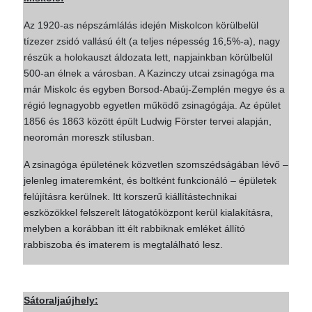
Az 1920-as népszámlálás idején Miskolcon körülbelül
tízezer zsidó vallású élt (a teljes népesség 16,5%-a), nagy
részük a holokauszt áldozata lett, napjainkban körülbelül
500-an élnek a városban. A Kazinczy utcai zsinagóga ma
már Miskolc és egyben Borsod-Abaúj-Zemplén megye és a
régió legnagyobb egyetlen működő zsinagógája. Az épület
1856 és 1863 között épült Ludwig Förster tervei alapján,
neoromán moreszk stílusban.
A zsinagóga épületének közvetlen szomszédságában lévő –
jelenleg imateremként, és boltként funkcionáló – épületek
felújításra kerülnek. Itt korszerű kiállítástechnikai
eszközökkel felszerelt látogatóközpont kerül kialakításra,
melyben a korábban itt élt rabbiknak emléket állító
rabbiszoba és imaterem is megtalálható lesz.
Sátoraljaújhely: