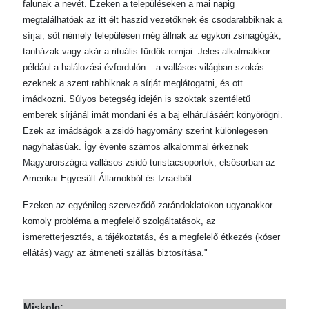
falunak a nevét. Ezeken a településeken a mai napig
megtalálhatóak az itt élt haszid vezetőknek és csodarabbiknak a
sírjai, sőt némely településen még állnak az egykori zsinagógák,
tanházak vagy akár a rituális fürdők romjai. Jeles alkalmakkor –
például a halálozási évfordulón – a vallásos világban szokás
ezeknek a szent rabbiknak a sírját meglátogatni, és ott
imádkozni. Súlyos betegség idején is szoktak szentéletű
emberek sírjánál imát mondani és a baj elhárulásáért könyörögni.
Ezek az imádságok a zsidó hagyomány szerint különlegesen
nagyhatásúak. Így évente számos alkalommal érkeznek
Magyarországra vallásos zsidó turistacsoportok, elsősorban az
Amerikai Egyesült Államokból és Izraelből.
Ezeken az egyénileg szerveződő zarándoklatokon ugyanakkor
komoly probléma a megfelelő szolgáltatások, az
ismeretterjesztés, a tájékoztatás, és a megfelelő étkezés (kóser
ellátás) vagy az átmeneti szállás biztosítása."
Miskolc: