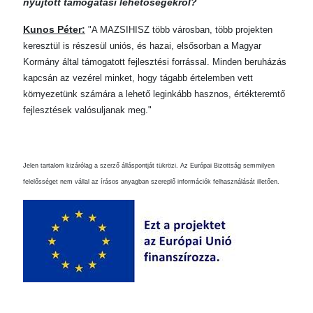
nyújtott támogatási lehetőségekről?
Kunos Péter:
"A MAZSIHISZ több városban, több projekten
keresztül is részesül uniós, és hazai, elsősorban a Magyar
Kormány által támogatott fejlesztési forrással. Minden beruházás
kapcsán az vezérel minket, hogy tágabb értelemben vett
környezetünk számára a lehető leginkább hasznos, értékteremtő
fejlesztések valósuljanak meg."
Jelen tartalom kizárólag a szerző álláspontját tükrözi. Az Európai Bizottság semmilyen
felelősséget nem vállal az írásos anyagban szereplő információk felhasználását illetően.