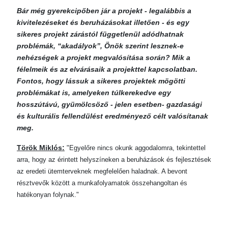
Bár még gyerekcipőben jár a projekt - legalábbis a
kivitelezéseket és beruházásokat illetően - és egy
sikeres projekt zárástól függetlenül adódhatnak
problémák, “akadályok”, Önök szerint lesznek-e
nehézségek a projekt megvalósítása során? Mik a
félelmeik és az elvárásaik a projekttel kapcsolatban.
Fontos, hogy lássuk a sikeres projektek mögötti
problémákat is, amelyeken túlkerekedve egy
hosszútávú, gyümölcsöző - jelen esetben- gazdasági
és kulturális fellendülést eredményező célt valósítanak
meg.
Török Miklós:
"Egyelőre nincs okunk aggodalomra, tekintettel
arra, hogy az érintett helyszíneken a beruházások és fejlesztések
az eredeti ütemterveknek megfelelően haladnak. A bevont
résztvevők között a munkafolyamatok összehangoltan és
hatékonyan folynak."