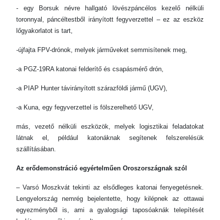
- egy Borsuk névre hallgató lövészpáncélos kezelő nélküli
toronnyal, páncéltestből irányított fegyverzettel – ez az eszköz
lőgyakorlatot is tart,
-újfajta FPV-drónok, melyek járműveket semmisítenek meg,
-a PGZ-19RA katonai felderítő és csapásmérő drón,
-a PIAP Hunter távirányított szárazföldi jármű (UGV),
-a Kuna, egy fegyverzettel is fölszerelhető UGV,
más, vezető nélküli eszközök, melyek logisztikai feladatokat
látnak el, például katonáknak segítenek felszerelésük
szállításában.
Az erődemonstráció egyértelműen Oroszországnak szól
– Varsó Moszkvát tekinti az elsődleges katonai fenyegetésnek.
Lengyelország nemrég bejelentette, hogy kilépnek az ottawai
egyezményből is, ami a gyalogsági taposóaknák telepítését