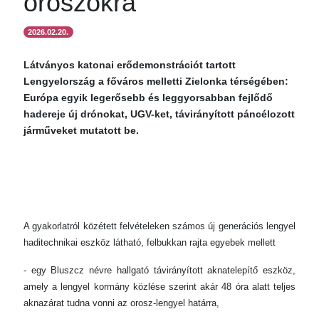
oroszokra
2026.02.20.
Látványos katonai erődemonstrációt tartott
Lengyelország a főváros melletti Zielonka térségében:
Európa egyik legerősebb és leggyorsabban fejlődő
hadereje új drónokat, UGV-ket, távirányított páncélozott
járműveket mutatott be.
A gyakorlatról közétett felvételeken számos új generációs lengyel
haditechnikai eszköz látható, felbukkan rajta egyebek mellett
- egy Bluszcz névre hallgató távirányított aknatelepítő eszköz,
amely a lengyel kormány közlése szerint akár 48 óra alatt teljes
aknazárat tudna vonni az orosz-lengyel határra,