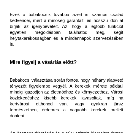
Ezek a babakocsik továbbá azért is számos család 
kedvencei, mert a minőség garantált, és hosszú időn át 
bírják az igénybevételt. Az, hogy a legtöbb funkciót 
egyetlen megoldásban találhatod meg, segít 
helytakarékosságban és a mindennapok szervezésében 
is.
Mire figyelj a vásárlás előtt?
Babakocsi választása során fontos, hogy néhány alapvető 
tényezőt figyelembe vegyél. A kerekek mérete például 
mindig igazodjon az életmódhoz és környezethez. Városi 
közlekedéshez kisebb kerekek javasoltak, míg ha 
kertvárosi otthonod van, vagy gyakran jársz 
természetben, érdemes a nagyobb kerekek mellett 
dönteni.