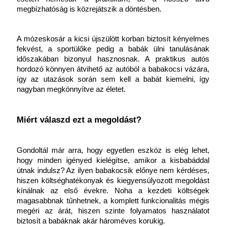
megbízhatóság is közrejátszik a döntésben.
A mózeskosár a kicsi újszülött korban biztosít kényelmes 
fekvést, a sportülőke pedig a babák ülni tanulásának 
időszakában bizonyul hasznosnak. A praktikus autós 
hordozó könnyen átvihető az autóból a babakocsi vázára, 
így az utazások során sem kell a babát kiemelni, így 
nagyban megkönnyítve az életet.
Miért válaszd ezt a megoldást?
Gondoltál már arra, hogy egyetlen eszköz is elég lehet, 
hogy minden igényed kielégítse, amikor a kisbabáddal 
útnak indulsz? Az ilyen babakocsik előnye nem kérdéses, 
hiszen költséghatékonyak és kiegyensúlyozott megoldást 
kínálnak az első évekre. Noha a kezdeti költségek 
magasabbnak tűnhetnek, a komplett funkcionalitás mégis 
megéri az árát, hiszen szinte folyamatos használatot 
biztosít a babáknak akár hároméves korukig.