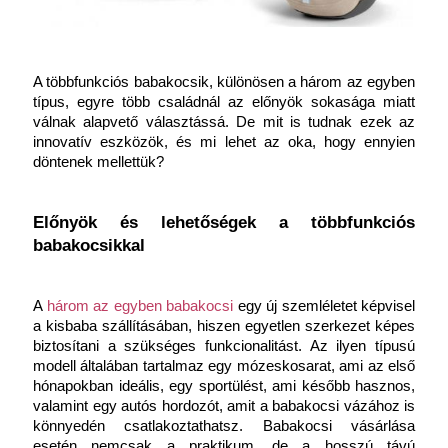
A többfunkciós babakocsik, különösen a három az egyben 
típus, egyre több családnál az előnyök sokasága miatt 
válnak alapvető választássá. De mit is tudnak ezek az 
innovatív eszközök, és mi lehet az oka, hogy ennyien 
döntenek mellettük?
Előnyök és lehetőségek a többfunkciós 
babakocsikkal
A 
három az egyben babakocsi 
egy új szemléletet képvisel 
a kisbaba szállításában, hiszen egyetlen szerkezet képes 
biztosítani a szükséges funkcionalitást. Az ilyen típusú 
modell általában tartalmaz egy mózeskosarat, ami az első 
hónapokban ideális, egy sportülést, ami később hasznos, 
valamint egy autós hordozót, amit a babakocsi vázához is 
könnyedén csatlakoztathatsz.
Babakocsi vásárlása 
esetén nemcsak a praktikum, de a hosszú távú 