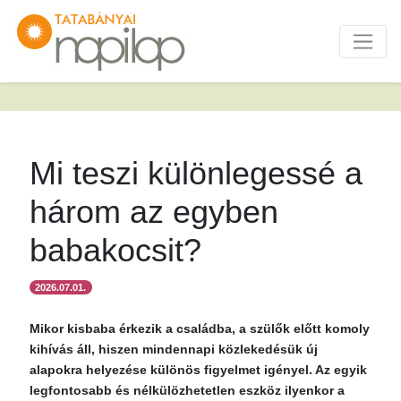
Mi teszi különlegessé a
három az egyben
babakocsit?
2026.07.01.
Mikor kisbaba érkezik a családba, a szülők előtt komoly
kihívás áll, hiszen mindennapi közlekedésük új
alapokra helyezése különös figyelmet igényel. Az egyik
legfontosabb és nélkülözhetetlen eszköz ilyenkor a