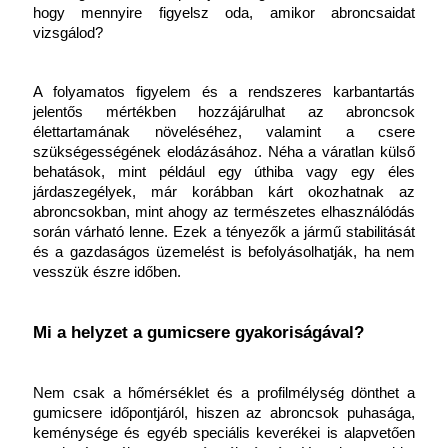
hogy mennyire figyelsz oda, amikor abroncsaidat 
vizsgálod?
A folyamatos figyelem és a rendszeres karbantartás 
jelentős mértékben hozzájárulhat az abroncsok 
élettartamának növeléséhez, valamint a csere 
szükségességének elodázásához. Néha a váratlan külső 
behatások, mint például egy úthiba vagy egy éles 
járdaszegélyek, már korábban kárt okozhatnak az 
abroncsokban, mint ahogy az természetes elhasználódás 
során várható lenne. Ezek a tényezők a jármű stabilitását 
és a gazdaságos üzemelést is befolyásolhatják, ha nem 
vesszük észre időben.
Mi a helyzet a gumicsere gyakoriságával?
Nem csak a hőmérséklet és a profilmélység dönthet a 
gumicsere időpontjáról, hiszen az abroncsok puhasága, 
keménysége és egyéb speciális keverékei is alapvetően 