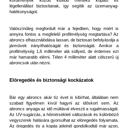
körülmények között kisebb mértékű kopást és 
légellenállást biztosítanak, így segítik az üzemanyag-
hatékonyságot.
Valószínűleg megfordult már a fejedben, hogy miért is 
annyira fontos a megfelelő profilmélység megtartása? Az 
abroncs elhasználódása lassan, de biztosan befolyásolja a 
járművek irányíthatóságát és biztonságát.
Amikor a 
profilmélység 1,6 milliméter alá süllyed, de érdemes ezt 
már hamarabb elérni. Télen 4 milliméter alatt célszerű új 
abroncsok után nézni.
Elöregedés és biztonsági kockázatok
Bár egy abroncs akár tíz évet is kibírhat, általában nem 
szabad figyelmen kívül hagyni az időskort sem. Az 
abroncs anyaga az idő múltával elveszti a rugalmasságát. 
Az UV-sugárzás, a hőmérsékleti változások és különböző 
vegyszerek hatására gyorsulhat az elöregedés folyamata. 
Az öregedés és a kopás jeleinél gondolkodtál már azon, 