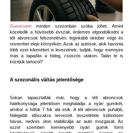
Gumicsere
 minden szezonban szóba jöhet. Amint 
közeledik a hűvösebb évszak, érdemes elgondolkodni a 
téli abroncsok felszerelésén, leginkább október vége és 
november eleje környékén. Azok az autósok, akik havonta 
több ezer kilométert is levezetnek, tudják, hogy mennyire 
más a tapadás a hideg, csúszós utakon. Talán te is 
közéjük tartozol?
A szezonális váltás jelentősége
Sokan tapasztalták már, hogy a téli abroncsok 
hatékonysága jelentősen meghaladja a nyári gumikét, 
amikor a hőfok 7 fok alá esik. A téli abroncsok puhább, 
hidegebb időszakra tervezett összetétele különösen 
havas, nedves úton stabilizálja az autó mozgását. Az 
ezzel szemben keményebb nyári gumik forró 