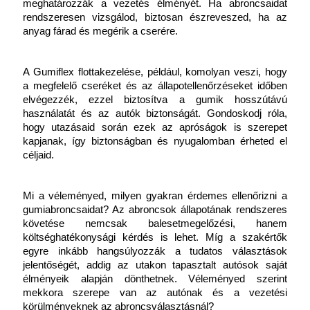
meghatározzák a vezetés élményét. Ha abroncsaidat 
rendszeresen vizsgálod, biztosan észreveszed, ha az 
anyag fárad és megérik a cserére.
A Gumiflex flottakezelése, például, komolyan veszi, hogy 
a megfelelő cseréket és az állapotellenőrzéseket időben 
elvégezzék, ezzel biztosítva a gumik hosszútávú 
használatát és az autók biztonságát. Gondoskodj róla, 
hogy utazásaid során ezek az apróságok is szerepet 
kapjanak, így biztonságban és nyugalomban érheted el 
céljaid.
Mi a véleményed, milyen gyakran érdemes ellenőrizni a 
gumiabroncsaidat? Az abroncsok állapotának rendszeres 
követése nemcsak balesetmegelőzési, hanem 
költséghatékonysági kérdés is lehet. Míg a szakértők 
egyre inkább hangsúlyozzák a tudatos választások 
jelentőségét, addig az utakon tapasztalt autósok saját 
élményeik alapján dönthetnek. Véleményed szerint 
mekkora szerepe van az autónak és a vezetési 
körülményeknek az abroncsválasztásnál?