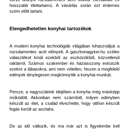
hosszabb élettartamú. A vásárlás során ezt érdemes 
szem előtt tartani.
Elengedhetetlen konyhai tartozékok
A modern konyhai technológiák világában kihasználjuk a 
rozsdamentes acél előnyeit. A gasztronagyker.hu széles 
választékot kínál ezekből az eszközökből, közvetlenül 
raktárról. Számos szakember és háziasszony esküszik 
ezekre a lábasokra, ami nem véletlen, hiszen a megfelelő 
edények ténylegesen megkönnyítik a konyhai munkát.
Persze, a nagyszüleink idejében a konyha még másképp 
működött. Akkoriban nem számított, milyen edényben 
készült az étel, a család élvezhette, hogy otthon készült 
fogás került az asztalra. 
De az idő változik, és ma már azt is figyelembe kell 