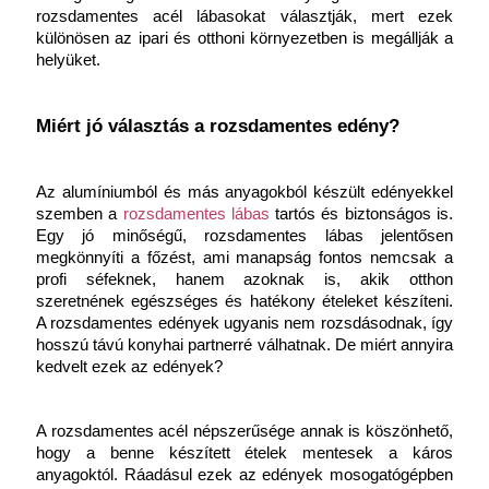
rozsdamentes acél lábasokat választják, mert ezek 
különösen az ipari és otthoni környezetben is megállják a 
helyüket.
Miért jó választás a rozsdamentes edény?
Az alumíniumból és más anyagokból készült edényekkel 
szemben a 
rozsdamentes lábas
tartós és biztonságos is. 
Egy jó minőségű, rozsdamentes lábas jelentősen 
megkönnyíti a főzést, ami manapság fontos nemcsak a 
profi séfeknek, hanem azoknak is, akik otthon 
szeretnének egészséges és hatékony ételeket készíteni. 
A rozsdamentes edények ugyanis nem rozsdásodnak, így 
hosszú távú konyhai partnerré válhatnak. De miért annyira 
kedvelt ezek az edények?
A rozsdamentes acél népszerűsége annak is köszönhető, 
hogy a benne készített ételek mentesek a káros 
anyagoktól. Ráadásul ezek az edények mosogatógépben 