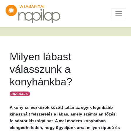
Milyen lábast
válasszunk a
konyhánkba?
2026.03.27.
A konyhai eszközök között talán az egyik leginkább
kihasznált felszerelés a lábas, amely számtalan főzési
feladatot kiszolgálhat. A mai modern konyhában
elengedhetetlen, hogy ügyeljünk arra, milyen típusú és