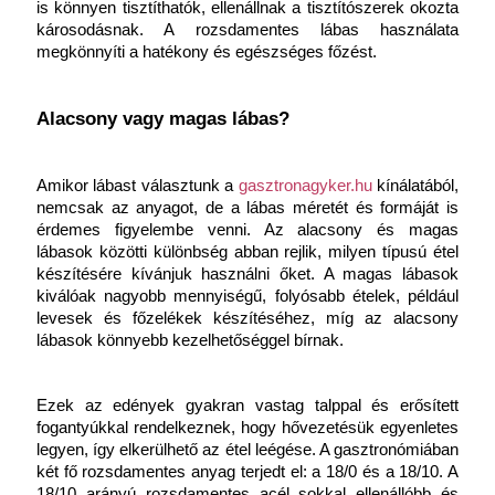
is könnyen tisztíthatók, ellenállnak a tisztítószerek okozta 
károsodásnak. A rozsdamentes lábas használata 
megkönnyíti a hatékony és egészséges főzést.
Alacsony vagy magas lábas?
Amikor lábast választunk a 
gasztronagyker.hu
 kínálatából, 
nemcsak az anyagot, de a lábas méretét és formáját is 
érdemes figyelembe venni. Az alacsony és magas 
lábasok közötti különbség abban rejlik, milyen típusú étel 
készítésére kívánjuk használni őket. A magas lábasok 
kiválóak nagyobb mennyiségű, folyósabb ételek, például 
levesek és főzelékek készítéséhez, míg az alacsony 
lábasok könnyebb kezelhetőséggel bírnak.
Ezek az edények gyakran vastag talppal és erősített 
fogantyúkkal rendelkeznek, hogy hővezetésük egyenletes 
legyen, így elkerülhető az étel leégése. A gasztronómiában 
két fő rozsdamentes anyag terjedt el: a 18/0 és a 18/10. A 
18/10 arányú rozsdamentes acél sokkal ellenállóbb és 