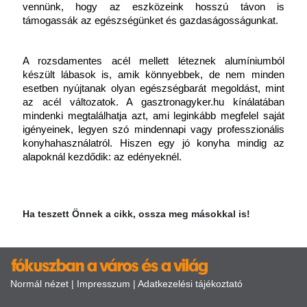
vennünk, hogy az eszközeink hosszú távon is 
támogassák az egészségünket és gazdaságosságunkat.
A rozsdamentes acél mellett léteznek alumíniumból 
készült lábasok is, amik könnyebbek, de nem minden 
esetben nyújtanak olyan egészségbarát megoldást, mint 
az acél változatok. A
gasztronagyker.hu kínálatában 
mindenki megtalálhatja azt, ami leginkább megfelel saját 
igényeinek, legyen szó mindennapi vagy professzionális 
konyhahasználatról. Hiszen egy jó konyha mindig az 
alapoknál kezdődik: az edényeknél.
Ha teszett Önnek a cikk, ossza meg másokkal is!
Normál nézet
|
Impresszum
|
Adatkezelési tájékoztató