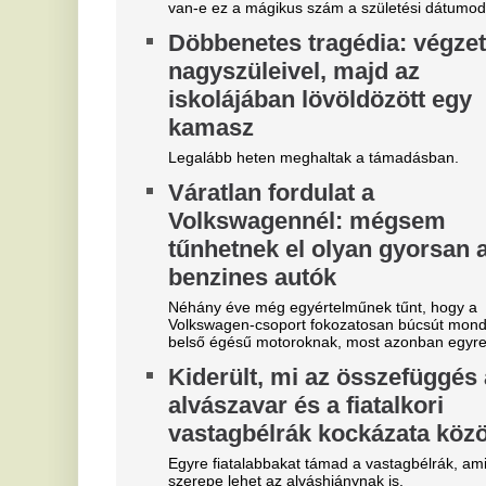
"A magyarok el akarják lopni
T
tőlünk" - Megőrült a román
j
sajtó, a Fradi hőséről
Eg
cikkeznek
V
Marius Corbura fáj a foga Magyarország és
3
Románia válogatottjának is, Bukarestben már most
m
rettegnek.
"Hol a csapatunk?" -
Az
je
Szétverték a felvidéki
V
magyarok büszkeségét, óriási
e
a felháborodás
M
dac
Eg
Azonnal örömünnep tört ki
A
Liverpoolban, változik a
t
Bajnokok Ligája szabályzata
Vé
Olyan szabályról van szó, amely korábban ár
durván sújtotta Szoboszlai Dominik csapatát a
Bajnokok Ligájában.