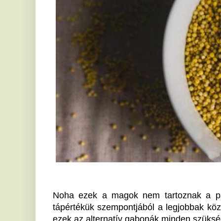
Noha ezek a magok nem tartoznak a pázsitfűfélék 
tápértékük szempontjából a legjobbak közé sorolható
ezek az alternatív gabonák minden szükséges tápanya
A köles sokoldalúsága
A köles hosszú termesztési múlttal rendelkezik,
középpontba került. Enyhe diós íze miatt remekül ha
akár sütemények készítéséhez. Emellett gazdag B-v
vasban, amelyek hozzájárulnak a stressz csökk
folyamatok támogatásához. A
Reform Nagykernél kaph
gluténmentes étrendet követők is, mivel természetes