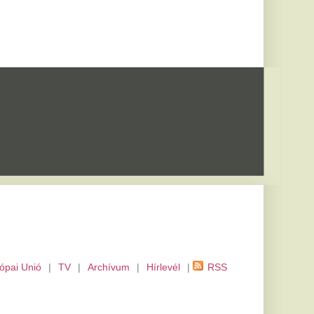
m
|
Hírlevél
|
RSS