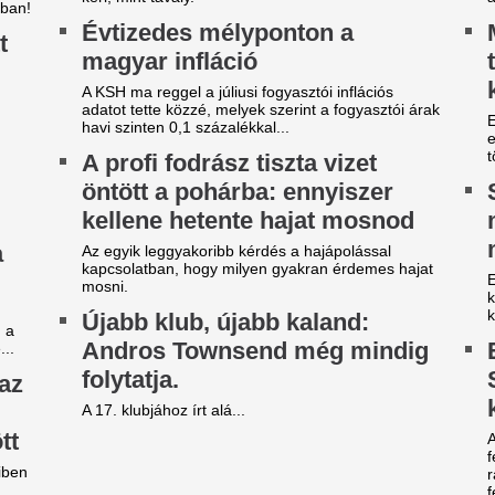
árgyal a Ferencváros, újabb
Durva balhé volt 
átékost adnának el a nyáron
egymással és a m
szekusokkal vere
yre kisebb a keret.
nézők
ilágsztár érkezik Budapestre,
Rendbontás miatt kellett int
1 éve nem látott ilyet a
stadionjában.
agyar főváros
Veszélybe került 
 emberek percek alatt elkapkodták az összes
magyarországi E
gyet.
megrendezése a M
égre elpasszolja Erik ten Hag
téri tűz miatt
gyik legrosszabb igazolását a
Pósfai Gábor is megszólalt.
anchester United
Betlehem Dávid n
y ideje igyekeznek tőle megszabadulni.
magyar küldöttsé
z egyik népszerű sportág
aranyérmét a vize
eljesen eltűnik a közmédiáról
bajnokságon
get ért egy korszak.
A 22 éves úszó fölényes győz
Xabi Alonso össze