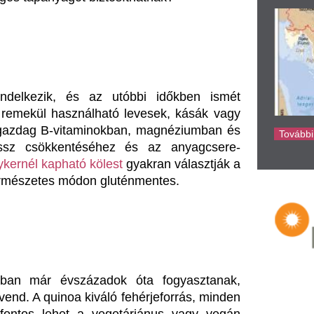
ke
vszázadok óta fogyasztanak, 
oa kiváló fehérjeforrás, minden 
et a vegetáriánus vagy vegán 
 is segít az emésztőrendszer 
ai védenek a sejtkárosodással 
ülözhetetlen része a modern, 
 hajdina remek választás lehet. 
rtékes, mert gazdag rutinban, 
ban. Ez az enyhén diós ízű mag 
nyomás karbantartásában is. Az 
 étrendi változtatás mennyire 