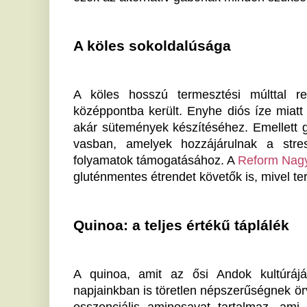
Quinoa: a teljes értékű táplálék
A quinoa, amit az ősi Andok kultúrájában már é
napjainkban is töretlen népszerűségnek örvend. A quin
esszenciális aminosavat tartalmaz, ami fontos leh
étrendet követők számára. Magas rosttartalmával
egészségének fenntartásában, miközben antioxidáns
szemben. Nem gondolod, hogy a quinoa ma már nélk
tudatos konyhának?
Hajdina: különleges ízvilág
Aki szeretne kitörni a megszokott ízek közül, annak a
Kelet-Európában és Ázsiában kedvelt, és különösen é
amely fontos szerepet játszik a vérkeringés javításá
új dimenziót hozhat a tányérodra, és segíthet a vér
emberek hajlamosak elfelejteni, hogy egy egyszerű
képes befolyásolni általános jólétüket.