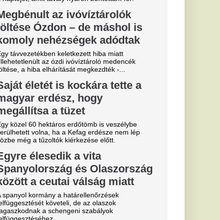
Miskolcon,
agyar
kedtek a
ézkedni a DVTK
a
b
arczibányi
yerte a
g első
s Európa-
elmet aratott.
hozta: a