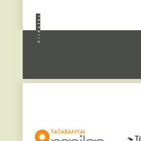
Apróhird
Tatabány
2026. augusztus 8, sz