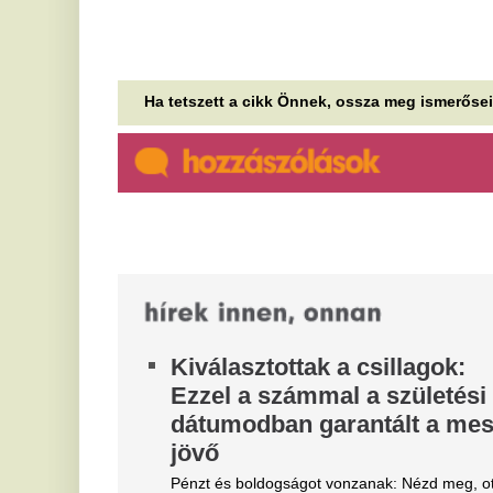
iskolájában lövöldözött egy
ad
kamasz
ha
A
Legalább heten meghaltak a támadásban.
ö
Váratlan fordulat a
k
Volkswagennél: mégsem
tűnhetnek el olyan gyorsan a
Az
ka
benzines autók
mo
Néhány éve még egyértelműnek tűnt, hogy a
Ú
Volkswagen-csoport fokozatosan búcsút mond a
A
belső égésű motoroknak, most azonban egyre...
f
Kiderült, mi az összefüggés az
alvászavar és a fiatalkori
A 
vastagbélrák kockázata között
Egyre fiatalabbakat támad a vastagbélrák, amiben
szerepe lehet az alváshiánynak is.