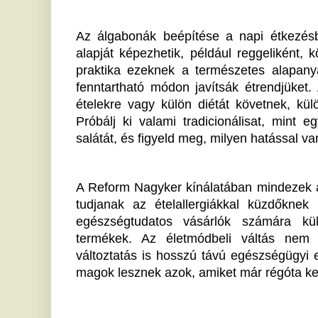
Ha tetszett a cikk Önnek, ossza meg ismerőseivel!
Kiválasztottak a csillagok:
A
Ezzel a számmal a születési
m
dátumodban garantált a mesés
k
jövő
Va
tí
Pénzt és boldogságot vonzanak: Nézd meg, ott
ké
van-e ez a mágikus szám a születési dátumodban!
É
Döbbenetes tragédia: végzett
m
nagyszüleivel, majd az
A 