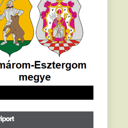
öldrengés rázta
eg
orvátországot,
écsett is érezni
ehetett, anyagi
árok is
eletkeztek
orvátországban
abb földrengés volt
pasztalható, az MTI
t írja: ezúttal 6,3-es
ősségű földrengés
zta meg
rvátországot