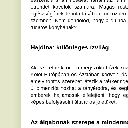
Az álgabonák szerepe a mindennapokban
Az álgabonák beépítése a napi étkezésbe nem jelen
alapját képezhetik, például reggeliként, köretként v
praktika ezeknek a természetes alapanyagoknak a 
fenntartható módon javítsák étrendjüket. Azok szám
ételekre vagy külön diétát követnek, különösen has
Próbálj ki valami tradicionálisat, mint egy köleská
salátát, és figyeld meg, milyen hatással van a közérze
A Reform Nagyker kínálatában mindezek az álgabonák
tudjanak az ételallergiákkal küzdőknek és más spe
egészségtudatos vásárlók számára különleges e
termékek. Az életmódbeli váltás nem kell, hogy 
változtatás is hosszú távú egészségügyi előnyökkel j
magok lesznek azok, amiket már régóta kerestél az ét