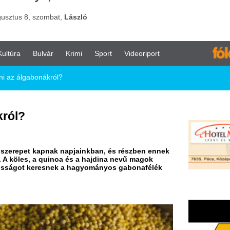
vár
Krimi
Sport
Videoriport
król?
nak napjainkban, és részben ennek
uinoa és a hajdina nevű magok
esnek a hagyományos gabonafélék