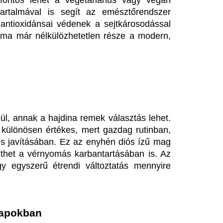
t nagy kihívást. Sokféle étel 
agy főételként. Sokaknak bevált 
rendszeres fogyasztása, hogy 
ára, akik érzékenyek bizonyos 
znos lehet ez a megközelítés. 
sát vagy egy quinoával készült 
tedre.
 megtalálhatók, hogy segíteni 
ciális diétát követőknek. Az 
lőnyöket nyújthatnak ezek a 
kellemetlen legyen; egy kis 
árhat. Lehet, hogy pont ezek a 
rended tökéletesítéséhez!