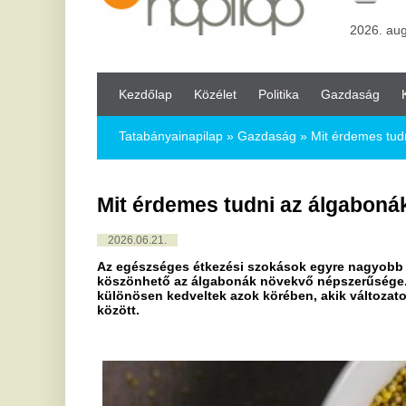
Kezdőlap
Közélet
Politika
Gazdaság
Kultúra
Bul
Tatabányainapilap
»
Gazdaság »
Mit érdemes tudni az álgaboná
Mit érdemes tudni az álgabonákról?
2026.06.21.
Az egészséges étkezési szokások egyre nagyobb szerepet kap
köszönhető az álgabonák növekvő népszerűsége. A köles, a q
különösen kedveltek azok körében, akik változatosságot ker
között.