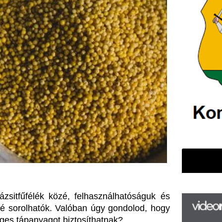
közé, felhasználhatóságuk és 
k. Valóban úgy gondolod, hogy 
got biztosíthatnak?
F
m
H
P
l
k
k
 és az utóbbi időkben ismét 
sználható levesek, kásák vagy 
H
új
itaminokban, magnéziumban és 
ta
entéséhez és az anyagcsere-
az
er
ató kölest
gyakran választják a 
rá
 módon gluténmentes.
Ho