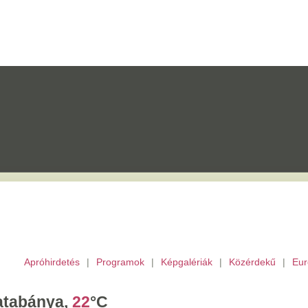
etés
|
Programok
|
Képgalériák
|
Közérdekű
|
Európai Unió
|
TV
|
Archívu
a,
22
°C
ombat,
László