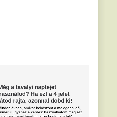
t hiba miatt
ztároló medencék
gkezdték -...
kára tette a
ogy
ömb is veszélybe
g erdésze nem lép
se előtt.
ita
 Olaszország
lság miatt
lenőrzések
az olaszok
zabályok