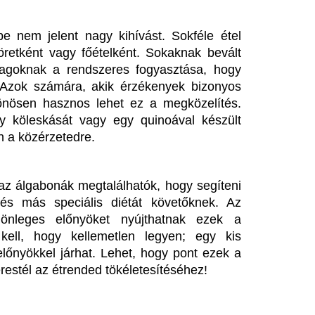
z idei nyár legütősebb
Még a tavalyi napt
anikűr trendjei – Ezt kérd a
használod? Ha ezt 
örmösödnél.
látod rajta, azonn
n az a pillanat a manikűrösnél, amikor az ember
Minden évben, amikor bekösz
z árnyalatot néz végig, aztán mégis ugyanazt
felmerül ugyanaz a kérdés: 
ri, mint tavaly.
a naptejet, amit tavaly nyáro
vtizedes mélyponton a
Megbénult az ivóv
agyar infláció
töltése Ózdon – d
komoly nehézség
KSH ma reggel a júliusi fogyasztói inflációs