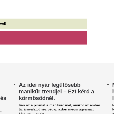
atot tette közzé, melyek szerint a fogyasztói árak
Egy távvezetékben keletkezet
vi szinten 0,1 százalékkal...
ellehetetlenült az ózdi ivóví
töltése, a hiba elhárítását me
 profi fodrász tiszta vizet
ntött a pohárba: ennyiszer
Saját életét is koc
ellene hetente hajat mosnod
magyar erdész, h
megállítsa a tüzet
 egyik leggyakoribb kérdés a hajápolással
pcsolatban, hogy milyen gyakran érdemes hajat
Egy közel 60 hektáros erdőt
sni.
kerülhetett volna, ha a Kefa
közbe még a tűzoltók kiérkezé
jabb klub, újabb kaland:
ndros Townsend még mindig
Egyre élesedik a v
olytatja.
Spanyolország és
között a ceutai vá
17. klubjához írt alá...
A spanyol kormány a határel
felfüggesztését követeli, de 
ragaszkodnak a schengeni s
felfüggesztéséhez.