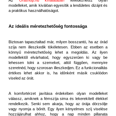
Az
 Órashop.hu
kínálatában
 felfedezhetsz olyan 
modelleket, amik kiválóan egyesítik a lendületes dizájnt és 
a praktikus használhatóságot.
Az ideális méretezhetőség fontossága
Biztosan tapasztaltad már, milyen bosszantó, ha az órád 
szíja nem illeszkedik tökéletesen. Ebben az esetben a 
könnyű méretezhetőség lehet a megoldás. Az ilyen 
modellektől elvárhatod, hogy egyszerűen ki vagy be 
lehessen tolni a szemeket, attól függően, mennyire 
szeretnéd, hogy szorosan illeszkedjen. Ez a funkcionalitás 
értékes lehet akkor is, ha időnként másik csuklódon 
viseled az órát.
A komfortérzet javítása érdekében olyan modelleket 
válassz, amiknek a fémszíja sima és lekerekített élekkel 
rendelkezik. Senki sem akarja, hogy az órája dörzsölje 
vagy nyomja a bőrét. Egy ilyen kényelmes szíj viselése 
hozzájárulhat ahhoz, hogy a nap minden pillanata 