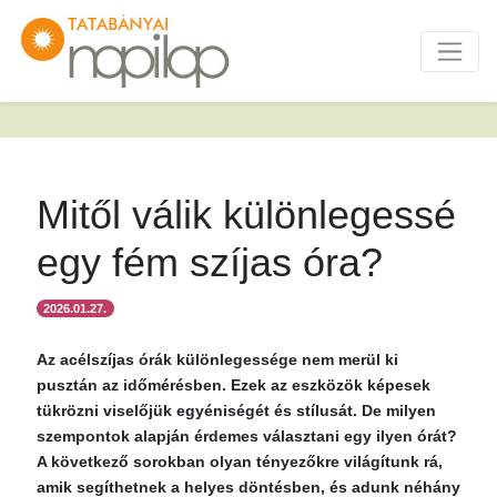
Mitől válik különlegessé
egy fém szíjas óra?
2026.01.27.
Az acélszíjas órák különlegessége nem merül ki
pusztán az időmérésben. Ezek az eszközök képesek
tükrözni viselőjük egyéniségét és stílusát. De milyen
szempontok alapján érdemes választani egy ilyen órát?
A következő sorokban olyan tényezőkre világítunk rá,
amik segíthetnek a helyes döntésben, és adunk néhány