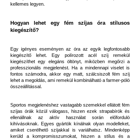
kellemes legyen.
Hogyan lehet egy fém szíjas óra stílusos 
kiegészítő?
Egy igényes eseményen az óra az egyik legfontosabb 
kiegészítő lehet. Egy polírozott acél szíj remekül 
kiegészíthet egy elegáns öltönyt, miközben megőrzi a 
professzionális megjelenést. Ha a mindennapi viselet is 
fontos számodra, akkor egy matt, szálcsiszolt fém szíj 
lehet a megoldás, ami remekül kombinálható a farmer-póló 
összeállítással.
Sportos megjelenéshez vastagabb szemekkel ellátott fém 
szíjas órák közül válogass, hiszen ezek strapabírók és 
ellenállnak az aktív használat során előforduló 
kihívásoknak. Egyes gyártók kínálnak olyan modelleket, 
amiket cserélhető szíjakkal is variálhatsz. Mindenképp 
kerüld a kompromisszumokat, hiszen a stílus és a 