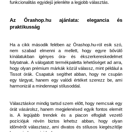
funkcionalitás egyidejű jelenléte a legjobb választás.
Az Órashop.hu ajánlata: elegancia és 
praktikusság
Ha a cikk második felében az Órashop.hu-ról esik szó, 
nem szabad elmenni a mellett, hogy egyre bővülő 
kínálatukban igényes óra- és ékszerkereskedelmet 
folytatnak. A válogatott termékpaletta lehetőséget ad arra, 
hogy olyan prémium márkák közül válassz, mint például a 
Tissot órák. Csapatuk segíthet abban, hogy ne csupán 
egy tárgyat, hanem egy valódi értéket szerezz be, ami 
harmonizál a mindennapi stílusoddal.
Választáskor mindig tartsd szem előtt, hogy nemcsak egy 
órát vásárolsz, hanem megjelenésed egyik fontos elemét 
is. A legújabb trendek és a piacon elfoglalt vezető 
pozíciójuk révén biztos lehetsz abban, hogy olyan 
időmérőt választasz, ami divatos és stílusos kiegészítője 