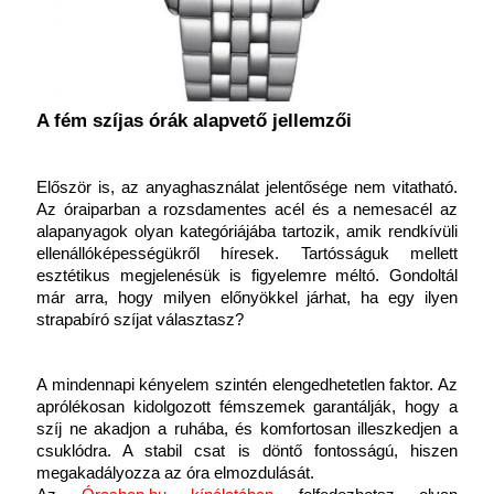
A fém szíjas órák alapvető jellemzői
Először is, az anyaghasználat jelentősége nem vitatható. 
Az óraiparban a rozsdamentes acél és a nemesacél az 
alapanyagok olyan kategóriájába tartozik, amik rendkívüli 
ellenállóképességükről híresek. Tartósságuk mellett 
esztétikus megjelenésük is figyelemre méltó. Gondoltál 
már arra, hogy milyen előnyökkel járhat, ha egy ilyen 
strapabíró szíjat választasz?
A mindennapi kényelem szintén elengedhetetlen faktor. Az 
aprólékosan kidolgozott fémszemek garantálják, hogy a 
szíj ne akadjon a ruhába, és komfortosan illeszkedjen a 
csuklódra. A stabil csat is döntő fontosságú, hiszen 
megakadályozza az óra elmozdulását. 