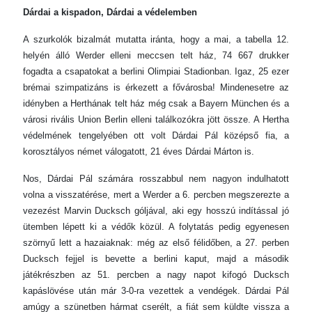
Dárdai a kispadon, Dárdai a védelemben
A szurkolók bizalmát mutatta iránta, hogy a mai, a tabella 12.
helyén álló Werder elleni meccsen telt ház, 74 667 drukker
fogadta a csapatokat a berlini Olimpiai Stadionban. Igaz, 25 ezer
brémai szimpatizáns is érkezett a fővárosba! Mindenesetre az
idényben a Herthának telt ház még csak a Bayern München és a
városi rivális Union Berlin elleni találkozókra jött össze. A Hertha
védelmének tengelyében ott volt Dárdai Pál középső fia, a
korosztályos német válogatott, 21 éves Dárdai Márton is.
Nos, Dárdai Pál számára rosszabbul nem nagyon indulhatott
volna a visszatérése, mert a Werder a 6. percben megszerezte a
vezezést Marvin Ducksch góljával, aki egy hosszú indítással jó
ütemben lépett ki a védők közül. A folytatás pedig egyenesen
szörnyű lett a hazaiaknak: még az első félidőben, a 27. perben
Ducksch fejjel is bevette a berlini kaput, majd a második
játékrészben az 51. percben a nagy napot kifogó Ducksch
kapáslövése után már 3-0-ra vezettek a vendégek. Dárdai Pál
amúgy a szünetben hármat cserélt, a fiát sem küldte vissza a