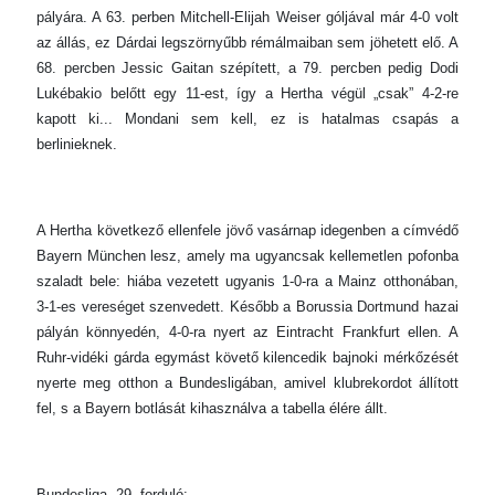
pályára. A 63. perben Mitchell-Elijah Weiser góljával már 4-0 volt
az állás, ez Dárdai legszörnyűbb rémálmaiban sem jöhetett elő. A
68. percben Jessic Gaitan szépített, a 79. percben pedig Dodi
Lukébakio belőtt egy 11-est, így a Hertha végül „csak” 4-2-re
kapott ki... Mondani sem kell, ez is hatalmas csapás a
berlinieknek.
A Hertha következő ellenfele jövő vasárnap idegenben a címvédő
Bayern München lesz, amely ma ugyancsak kellemetlen pofonba
szaladt bele: hiába vezetett ugyanis 1-0-ra a Mainz otthonában,
3-1-es vereséget szenvedett. Később a Borussia Dortmund hazai
pályán könnyedén, 4-0-ra nyert az Eintracht Frankfurt ellen. A
Ruhr-vidéki gárda egymást követő kilencedik bajnoki mérkőzését
nyerte meg otthon a Bundesligában, amivel klubrekordot állított
fel, s a Bayern botlását kihasználva a tabella élére állt.
Bundesliga, 29. forduló: