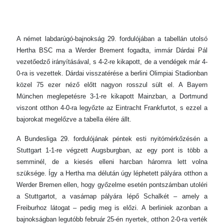
A német labdarúgó-bajnokság 29. fordulójában a tabellán utolsó
Hertha BSC ma a Werder Brement fogadta, immár Dárdai Pál
vezetőedző irányításával, s 4-2-re kikapott, de a vendégek már 4-
0-ra is vezettek. Dárdai visszatérése a berlini Olimpiai Stadionban
közel 75 ezer néző előtt nagyon rosszul sült el. A Bayern
München meglepetésre 3-1-re kikapott Mainzban, a Dortmund
viszont otthon 4-0-ra legyőzte az Eintracht Frankfurtot, s ezzel a
bajorokat megelőzve a tabella élére állt.
A Bundesliga 29. fordulójának péntek esti nyitómérkőzésén a
Stuttgart 1-1-re végzett Augsburgban, az egy pont is több a
semminél, de a kiesés elleni harcban háromra lett volna
szüksége. Így a Hertha ma délután úgy léphetett pályára otthon a
Werder Bremen ellen, hogy győzelme esetén pontszámban utoléri
a Stuttgartot, a vasárnap pályára lépő Schalkét – amely a
Freiburhoz látogat – pedig meg is előzi. A berliniek azonban a
bajnokságban legutóbb február 25-én nyertek, otthon 2-0-ra verték