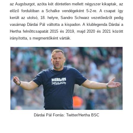
az Augsburgot, azóta két döntetlen mellett négyszer kikaptak, az
előző fordulóban a Schalke vendégeként 5-2-re. A csapat így
került az utolsó, 18. helyre, Sandro Schwarz vezetőedzőt pedig
vasárnap Dárdai Pál váltotta a kispadon. A klublegenda Dárdai a
Hertha felnőttcsapatát 2015 és 2019, majd 2020 és 2021 között
irányította, s megmentőként várták.
Dárdai Pál Forrás: Twitter/Hertha BSC