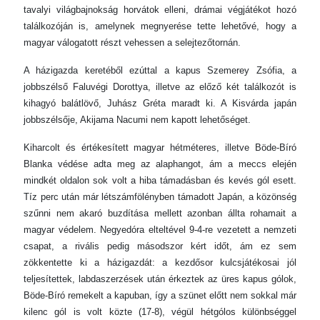
tavalyi világbajnokság horvátok elleni, drámai végjátékot hozó
találkozóján is, amelynek megnyerése tette lehetővé, hogy a
magyar válogatott részt vehessen a selejtezőtornán.
A házigazda keretéből ezúttal a kapus Szemerey Zsófia, a
jobbszélső Faluvégi Dorottya, illetve az előző két találkozót is
kihagyó balátlövő, Juhász Gréta maradt ki. A Kisvárda japán
jobbszélsője, Akijama Nacumi nem kapott lehetőséget.
Kiharcolt és értékesített magyar hétméteres, illetve Böde-Bíró
Blanka védése adta meg az alaphangot, ám a meccs elején
mindkét oldalon sok volt a hiba támadásban és kevés gól esett.
Tíz perc után már létszámfölényben támadott Japán, a közönség
szűnni nem akaró buzdítása mellett azonban állta rohamait a
magyar védelem. Negyedóra elteltével 9-4-re vezetett a nemzeti
csapat, a rivális pedig másodszor kért időt, ám ez sem
zökkentette ki a házigazdát: a kezdősor kulcsjátékosai jól
teljesítettek, labdaszerzések után érkeztek az üres kapus gólok,
Böde-Bíró remekelt a kapuban, így a szünet előtt nem sokkal már
kilenc gól is volt közte (17-8), végül hétgólos különbséggel