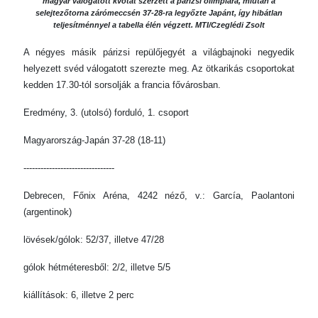
magyar válogatott kvótát szerzett a párizsi olimpiára, miután a
selejtezőtorna zárómeccsén 37-28-ra legyőzte Japánt, így hibátlan
teljesítménnyel a tabella élén végzett. MTI/Czeglédi Zsolt
A négyes másik párizsi repülőjegyét a világbajnoki negyedik
helyezett svéd válogatott szerezte meg. Az ötkarikás csoportokat
kedden 17.30-tól sorsolják a francia fővárosban.
Eredmény, 3. (utolsó) forduló, 1. csoport
Magyarország-Japán 37-28 (18-11)
--------------------------------
Debrecen, Főnix Aréna, 4242 néző, v.: García, Paolantoni
(argentinok)
lövések/gólok: 52/37, illetve 47/28
gólok hétméteresből: 2/2, illetve 5/5
kiállítások: 6, illetve 2 perc