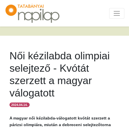
Női kézilabda olimpiai
selejtező - Kvótát
szerzett a magyar
válogatott
2024.04.14.
A magyar női kézilabda-válogatott kvótát szerzett a
párizsi olimpiára, miután a debreceni selejtezőtorna