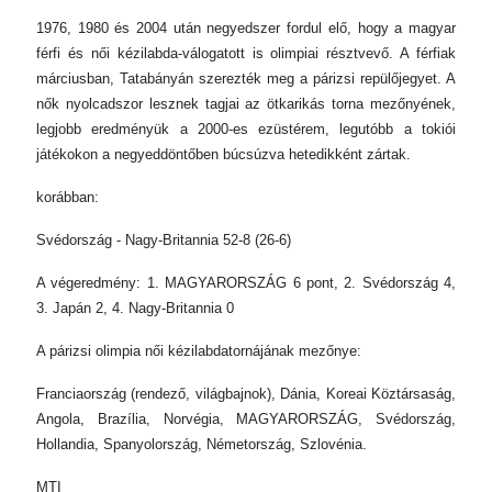
1976, 1980 és 2004 után negyedszer fordul elő, hogy a magyar
férfi és női kézilabda-válogatott is olimpiai résztvevő. A férfiak
márciusban, Tatabányán szerezték meg a párizsi repülőjegyet. A
nők nyolcadszor lesznek tagjai az ötkarikás torna mezőnyének,
legjobb eredményük a 2000-es ezüstérem, legutóbb a tokiói
játékokon a negyeddöntőben búcsúzva hetedikként zártak.
korábban:
Svédország - Nagy-Britannia 52-8 (26-6)
A végeredmény: 1. MAGYARORSZÁG 6 pont, 2. Svédország 4,
3. Japán 2, 4. Nagy-Britannia 0
A párizsi olimpia női kézilabdatornájának mezőnye:
Franciaország (rendező, világbajnok), Dánia, Koreai Köztársaság,
Angola, Brazília, Norvégia, MAGYARORSZÁG, Svédország,
Hollandia, Spanyolország, Németország, Szlovénia.
MTI