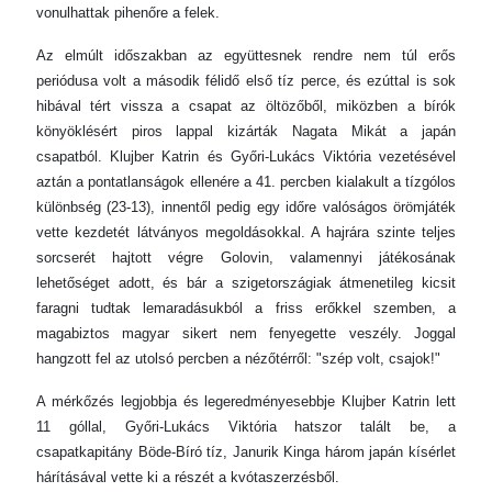
vonulhattak pihenőre a felek.
Az elmúlt időszakban az együttesnek rendre nem túl erős
periódusa volt a második félidő első tíz perce, és ezúttal is sok
hibával tért vissza a csapat az öltözőből, miközben a bírók
könyöklésért piros lappal kizárták Nagata Mikát a japán
csapatból. Klujber Katrin és Győri-Lukács Viktória vezetésével
aztán a pontatlanságok ellenére a 41. percben kialakult a tízgólos
különbség (23-13), innentől pedig egy időre valóságos örömjáték
vette kezdetét látványos megoldásokkal. A hajrára szinte teljes
sorcserét hajtott végre Golovin, valamennyi játékosának
lehetőséget adott, és bár a szigetországiak átmenetileg kicsit
faragni tudtak lemaradásukból a friss erőkkel szemben, a
magabiztos magyar sikert nem fenyegette veszély. Joggal
hangzott fel az utolsó percben a nézőtérről: "szép volt, csajok!"
A mérkőzés legjobbja és legeredményesebbje Klujber Katrin lett
11 góllal, Győri-Lukács Viktória hatszor talált be, a
csapatkapitány Böde-Bíró tíz, Janurik Kinga három japán kísérlet
hárításával vette ki a részét a kvótaszerzésből.