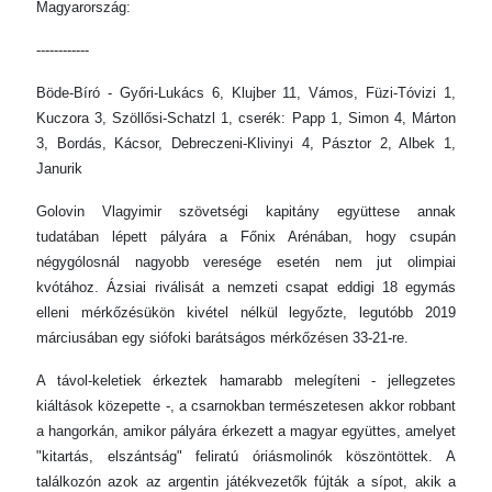
Magyarország:
------------
Böde-Bíró - Győri-Lukács 6, Klujber 11, Vámos, Füzi-Tóvizi 1,
Kuczora 3, Szöllősi-Schatzl 1, cserék: Papp 1, Simon 4, Márton
3, Bordás, Kácsor, Debreczeni-Klivinyi 4, Pásztor 2, Albek 1,
Janurik
Golovin Vlagyimir szövetségi kapitány együttese annak
tudatában lépett pályára a Főnix Arénában, hogy csupán
négygólosnál nagyobb veresége esetén nem jut olimpiai
kvótához. Ázsiai riválisát a nemzeti csapat eddigi 18 egymás
elleni mérkőzésükön kivétel nélkül legyőzte, legutóbb 2019
márciusában egy siófoki barátságos mérkőzésen 33-21-re.
A távol-keletiek érkeztek hamarabb melegíteni - jellegzetes
kiáltások közepette -, a csarnokban természetesen akkor robbant
a hangorkán, amikor pályára érkezett a magyar együttes, amelyet
"kitartás, elszántság" feliratú óriásmolinók köszöntöttek. A
találkozón azok az argentin játékvezetők fújták a sípot, akik a