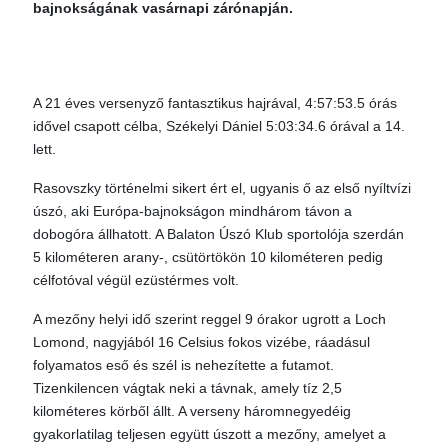
bajnokságának vasárnapi zárónapján.
A 21 éves versenyző fantasztikus hajrával, 4:57:53.5 órás
idővel csapott célba, Székelyi Dániel 5:03:34.6 órával a 14.
lett.
Rasovszky történelmi sikert ért el, ugyanis ő az első nyíltvízi
úszó, aki Európa-bajnokságon mindhárom távon a
dobogóra állhatott. A Balaton Úszó Klub sportolója szerdán
5 kilométeren arany-, csütörtökön 10 kilométeren pedig
célfotóval végül ezüstérmes volt.
A mezőny helyi idő szerint reggel 9 órakor ugrott a Loch
Lomond, nagyjából 16 Celsius fokos vizébe, ráadásul
folyamatos eső és szél is nehezítette a futamot.
Tizenkilencen vágtak neki a távnak, amely tíz 2,5
kilométeres körből állt. A verseny háromnegyedéig
gyakorlatilag teljesen együtt úszott a mezőny, amelyet a