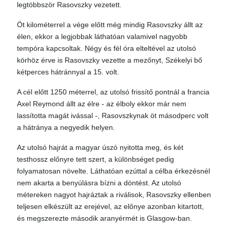
legtöbbször Rasovszky vezetett.
Öt kilométerrel a vége előtt még mindig Rasovszky állt az
élen, ekkor a legjobbak láthatóan valamivel nagyobb
tempóra kapcsoltak. Négy és fél óra elteltével az utolsó
körhöz érve is Rasovszky vezette a mezőnyt, Székelyi bő
kétperces hátránnyal a 15. volt.
A cél előtt 1250 méterrel, az utolsó frissítő pontnál a francia
Axel Reymond állt az élre - az élboly ekkor már nem
lassította magát ivással -, Rasovszkynak öt másodperc volt
a hátránya a negyedik helyen.
Az utolsó hajrát a magyar úszó nyitotta meg, és két
testhossz előnyre tett szert, a különbséget pedig
folyamatosan növelte. Láthatóan ezúttal a célba érkezésnél
nem akarta a benyúlásra bízni a döntést. Az utolsó
métereken nagyot hajráztak a riválisok, Rasovszky ellenben
teljesen elkészült az erejével, az előnye azonban kitartott,
és megszerezte második aranyérmét is Glasgow-ban.