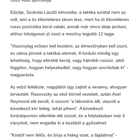
Úszó Klub sportolója.
Edzője, Szokolai László elmondta, a taktika ezúttal nem az
volt, ami a tíz kilométeres távon lesz, mert ha öt kilométeren
rossz pozícióba kerül valaki, annak már nincs ideje javítani,
ahhoz túlságosan jó úszó a mezőny legjobb 12 tagja.
"Viszonylag erősen kell kezdeni, az élmezőnyben kell úszni,
és utána jönnek a taktikai elemek. A forduló mindig egy
lehetőség, hogy előrébb kerülj, vagy hátrébb csússz, attól
függően, hogyan helyezkedtél, vagy hogyan szorítottak ki" -
magyarázta.
Az edző felidézte, nagyjából úgy zajlott a verseny, ahogyan
tervezték: Rasovszky az első körnél vezetett, aztán Axel
Reymond elé került, ő viszont "a lábvizére állt, utazott a
következő kör feléig, tehát pihent". A következő
fordulóponton ellenfele elé úszott, és a folytatásban már ő
irányított, nem engedte ki a kezéből a győzelmet.
"Kristóf nem félős, és bírja a hideg vizet, a fájdalmat" -