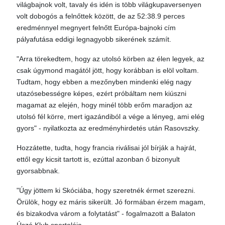
világbajnok volt, tavaly és idén is több világkupaversenyen
volt dobogós a felnőttek között, de az 52:38.9 perces
eredménnyel megnyert felnőtt Európa-bajnoki cím
pályafutása eddigi legnagyobb sikerének számít.
"Arra törekedtem, hogy az utolsó körben az élen legyek, az
csak úgymond magától jött, hogy korábban is elöl voltam.
Tudtam, hogy ebben a mezőnyben mindenki elég nagy
utazósebességre képes, ezért próbáltam nem kiúszni
magamat az elején, hogy minél több erőm maradjon az
utolsó fél körre, mert igazándiból a vége a lényeg, ami elég
gyors" - nyilatkozta az eredményhirdetés után Rasovszky.
Hozzátette, tudta, hogy francia riválisai jól bírják a hajrát,
ettől egy kicsit tartott is, ezúttal azonban ő bizonyult
gyorsabbnak.
"Úgy jöttem ki Skóciába, hogy szeretnék érmet szerezni.
Örülök, hogy ez máris sikerült. Jó formában érzem magam,
és bizakodva várom a folytatást" - fogalmazott a Balaton