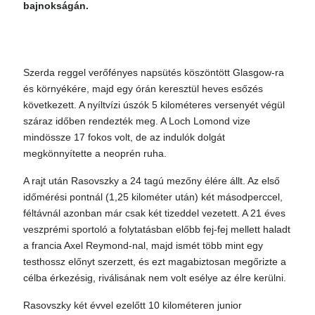
bajnokságán.
Szerda reggel verőfényes napsütés köszöntött Glasgow-ra
és környékére, majd egy órán keresztül heves esőzés
következett. A nyíltvízi úszók 5 kilométeres versenyét végül
száraz időben rendezték meg. A Loch Lomond vize
mindössze 17 fokos volt, de az indulók dolgát
megkönnyítette a neoprén ruha.
A rajt után Rasovszky a 24 tagú mezőny élére állt. Az első
időmérési pontnál (1,25 kilométer után) két másodperccel,
féltávnál azonban már csak két tizeddel vezetett. A 21 éves
veszprémi sportoló a folytatásban előbb fej-fej mellett haladt
a francia Axel Reymond-nal, majd ismét több mint egy
testhossz előnyt szerzett, és ezt magabiztosan megőrizte a
célba érkezésig, riválisának nem volt esélye az élre kerülni.
Rasovszky két évvel ezelőtt 10 kilométeren junior