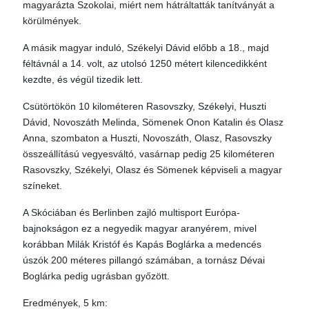
magyarázta Szokolai, miért nem hátráltatták tanítványát a
körülmények.
A másik magyar induló, Székelyi Dávid előbb a 18., majd
féltávnál a 14. volt, az utolsó 1250 métert kilencedikként
kezdte, és végül tizedik lett.
Csütörtökön 10 kilométeren Rasovszky, Székelyi, Huszti
Dávid, Novoszáth Melinda, Sömenek Onon Katalin és Olasz
Anna, szombaton a Huszti, Novoszáth, Olasz, Rasovszky
összeállítású vegyesváltó, vasárnap pedig 25 kilométeren
Rasovszky, Székelyi, Olasz és Sömenek képviseli a magyar
színeket.
A Skóciában és Berlinben zajló multisport Európa-
bajnokságon ez a negyedik magyar aranyérem, mivel
korábban Milák Kristóf és Kapás Boglárka a medencés
úszók 200 méteres pillangó számában, a tornász Dévai
Boglárka pedig ugrásban győzött.
Eredmények, 5 km: