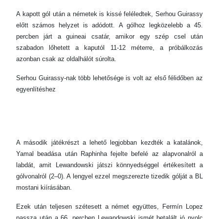
A kapott gól után a németek is kissé feléledtek, Serhou Guirassy
előtt számos helyzet is adódott. A gólhoz legközelebb a 45.
percben járt a guineai csatár, amikor egy szép csel után
szabadon lőhetett a kaputól 11-12 méterre, a próbálkozás
azonban csak az oldalhálót súrolta.
Serhou Guirassy-nak több lehetősége is volt az első félidőben az
egyenlítéshez
A második játékrészt a lehető legjobban kezdték a katalánok,
Yamal beadása után Raphinha fejelte befelé az alapvonalról a
labdát, amit Lewandowski játszi könnyedséggel értékesített a
gólvonalról (2–0). A lengyel ezzel megszerezte tizedik gólját a BL
mostani kiírásában.
Ezek után teljesen szétesett a német együttes, Fermín Lopez
passza után a 66. percben Lewandowski ismét betalált jó nyolc