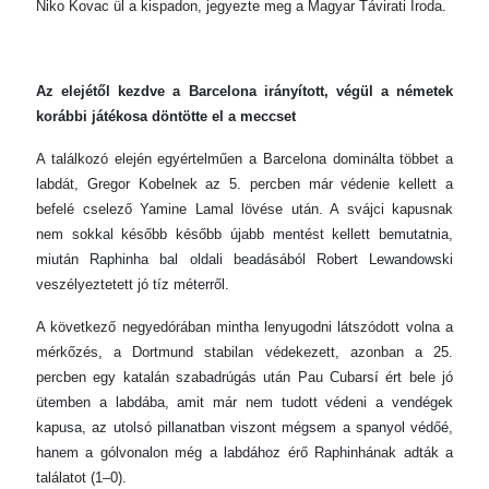
Niko Kovac ül a kispadon, jegyezte meg a Magyar Távirati Iroda.
Az elejétől kezdve a Barcelona irányított, végül a németek
korábbi játékosa döntötte el a meccset
A találkozó elején egyértelműen a Barcelona dominálta többet a
labdát, Gregor Kobelnek az 5. percben már védenie kellett a
befelé cselező Yamine Lamal lövése után. A svájci kapusnak
nem sokkal később később újabb mentést kellett bemutatnia,
miután Raphinha bal oldali beadásából Robert Lewandowski
veszélyeztetett jó tíz méterről.
A következő negyedórában mintha lenyugodni látszódott volna a
mérkőzés, a Dortmund stabilan védekezett, azonban a 25.
percben egy katalán szabadrúgás után Pau Cubarsí ért bele jó
ütemben a labdába, amit már nem tudott védeni a vendégek
kapusa, az utolsó pillanatban viszont mégsem a spanyol védőé,
hanem a gólvonalon még a labdához érő Raphinhának adták a
találatot (1–0).