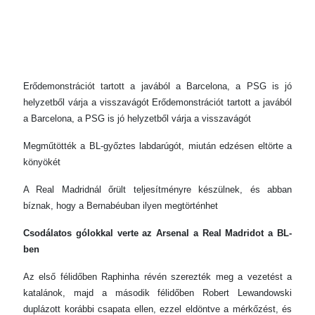
Erődemonstrációt tartott a javából a Barcelona, a PSG is jó
helyzetből várja a visszavágót Erődemonstrációt tartott a javából
a Barcelona, a PSG is jó helyzetből várja a visszavágót
Megműtötték a BL-győztes labdarúgót, miután edzésen eltörte a
könyökét
A Real Madridnál őrült teljesítményre készülnek, és abban
bíznak, hogy a Bernabéuban ilyen megtörténhet
Csodálatos gólokkal verte az Arsenal a Real Madridot a BL-
ben
Az első félidőben Raphinha révén szerezték meg a vezetést a
katalánok, majd a második félidőben Robert Lewandowski
duplázott korábbi csapata ellen, ezzel eldöntve a mérkőzést, és