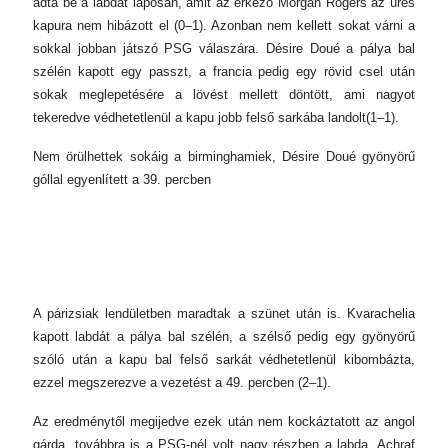
adta be a labdát laposan, amit az érkező Morgan Rogers az üres
kapura nem hibázott el (0–1). Azonban nem kellett sokat várni a
sokkal jobban játszó PSG válaszára. Désire Doué a pálya bal
szélén kapott egy passzt, a francia pedig egy rövid csel után
sokak meglepetésére a lövést mellett döntött, ami nagyot
tekeredve védhetetlenül a kapu jobb felső sarkába landolt(1–1).
Nem örülhettek sokáig a birminghamiek, Désire Doué gyönyörű
góllal egyenlített a 39. percben
A párizsiak lendületben maradtak a szünet után is. Kvarachelia
kapott labdát a pálya bal szélén, a szélső pedig egy gyönyörű
szóló után a kapu bal felső sarkát védhetetlenül kibombázta,
ezzel megszerezve a vezetést a 49. percben (2–1).
Az eredménytől megijedve ezek után nem kockáztatott az angol
gárda, továbbra is a PSG-nél volt nagy részben a labda, Achraf