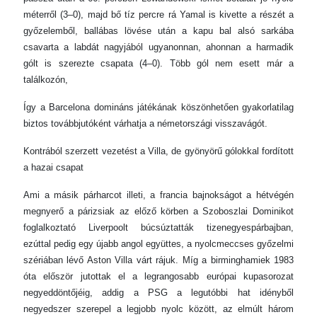
méterről (3–0), majd bő tíz percre rá Yamal is kivette a részét a
győzelemből, ballábas lövése után a kapu bal alsó sarkába
csavarta a labdát nagyjából ugyanonnan, ahonnan a harmadik
gólt is szerezte csapata (4–0). Több gól nem esett már a
találkozón,
Így a Barcelona domináns játékának köszönhetően gyakorlatilag
biztos továbbjutóként várhatja a németországi visszavágót.
Kontrából szerzett vezetést a Villa, de gyönyörű gólokkal fordított
a hazai csapat
Ami a másik párharcot illeti, a francia bajnokságot a hétvégén
megnyerő a párizsiak az előző körben a Szoboszlai Dominikot
foglalkoztató Liverpoolt búcsúztatták tizenegyespárbajban,
ezúttal pedig egy újabb angol együttes, a nyolcmeccses győzelmi
szériában lévő Aston Villa várt rájuk. Míg a birminghamiek 1983
óta először jutottak el a legrangosabb európai kupasorozat
negyeddöntőjéig, addig a PSG a legutóbbi hat idényből
negyedszer szerepel a legjobb nyolc között, az elmúlt három