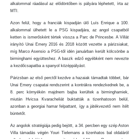
alkalommal ráadásul az elődöntőben is pályára léphetett, írta az
MTI.
Azon felül, hogy a franciák kispadján ülő Luís Enrique a 100.
alkalommal ülhetett le a PSG kispadjára, az angol csapatból
ketten is ismerősként tértek vissza a Parc de Princesbe. A Villát
irányító Unai Emery 2016 és 2018 között vezette a párizsiakat,
míg Marco Asensio a PSG-től idén januárban került kölcsönbe a
birminghami együtteshez. A baszk edző egyébként nem nevezte
a kezdőcsapatba a spanyol középpályást.
Párizsban az első perctől kezdve a hazaiak támadtak többet, bár
Unai Emery csapatai rendszerint a kontrákra rendezkednek be, a
8. perc környékén majdnem bajba kerültek a birminghamiek,
miután Hvicsa Kvaracheliát buktatták a tizenhatoson belül,
azonban a georgiai hamar felpattant, így a játékvezető nem ítélt
büntetőt.
Az angolok stratégiája pedig bejött, a 34. percben egy szép Aston
Villa támadás végén Youri Tielemans a tizenhatos bal oldaláról