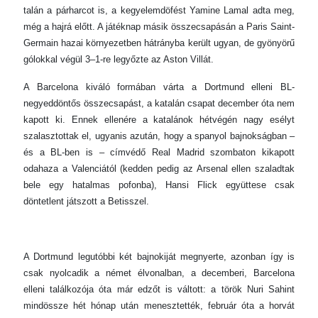
talán a párharcot is, a kegyelemdöfést Yamine Lamal adta meg,
még a hajrá előtt. A játéknap másik összecsapásán a Paris Saint-
Germain hazai környezetben hátrányba került ugyan, de gyönyörű
gólokkal végül 3–1-re legyőzte az Aston Villát.
A Barcelona kiváló formában várta a Dortmund elleni BL-
negyeddöntős összecsapást, a katalán csapat december óta nem
kapott ki. Ennek ellenére a katalánok hétvégén nagy esélyt
szalasztottak el, ugyanis azután, hogy a spanyol bajnokságban –
és a BL-ben is – címvédő Real Madrid szombaton kikapott
odahaza a Valenciától (kedden pedig az Arsenal ellen szaladtak
bele egy hatalmas pofonba), Hansi Flick együttese csak
döntetlent játszott a Betisszel.
A Dortmund legutóbbi két bajnokiját megnyerte, azonban így is
csak nyolcadik a német élvonalban, a decemberi, Barcelona
elleni találkozója óta már edzőt is váltott: a török Nuri Sahint
mindössze hét hónap után menesztették, február óta a horvát