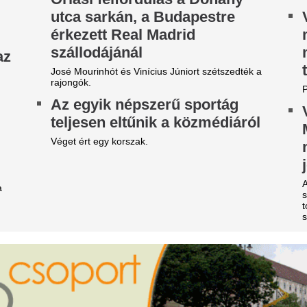
ost jött a hír: Kulcsár Edinát
Döntött a kormán
ilincsbe verve vitték el
változás jön a ház
rendelőkben, erre 
t vannak a részletek!
készülni
étvári Bence szerint
Délután kettőtől kormányszóviv
örvénytelen, ezért azonnal el
Magyar Péter miniszterelnök,
ell távolítani az orbáni
eheti kormányülés döntései é
alakulása kerül a fókuszba.
yűlöletpropagandáról szóló
Így kellene igazábó
mléktáblát a Szociális és
egy gasztroentero
saládügyi Minisztérium
szinte mindenki r
aláról
csinálja
KDNP frakcióvezetője szerint a tárca nem tudott
mutatni erről hatósági engedélyt.
Azt gondolnád, vécére menni 
pedig egy gasztroenterológus
ettő már valóra is vált Baba
hétköznapi szokásunk többet 
anga rémisztő 2026-os
emésztésünknek, mint hinné
óslataiból. A java azonban
Szerbiában fotózt
ég csak most jön...
aki a barátaival s
evett egy jót a hír
híres vak misztikus, Baba Vanga 2026-ra