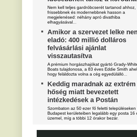
"A magyarok el akarják lopni
T
tőlünk" - Megőrült a román
k
sajtó, a Fradi hőséről
Fu
me
cikkeznek
V
Marius Corbura fáj a foga Magyarország és
Románia válogatottjának is, Bukarestben már most
3
rettegnek.
m
Azonnal örömünnep tört ki
Az
Liverpoolban, változik a
je
Bajnokok Ligája szabályzata
Ó
Olyan szabályról van szó, amely korábban ár
u
durván sújtotta Szoboszlai Dominik csapatát a
é
Bajnokok Ligájában.
s
Mesterit húzott a Liverpool, az