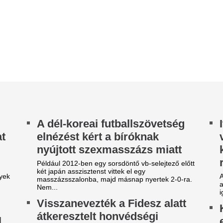
sszázsszalonba, majd másnap nyertek 2-0-ra.
autóst, mert nem használta a 
m...
igazoltatás során a sofőr elmo
isszanevezték a Fidesz alatt
Kétszázmillió fori
tkeresztelt honvédségi
energetikai fejles
lakulatokat
kezdődött Békése
szin-Szendi visszacsinál.
Kétszázmillió forint uniós tám
energiamenedzsment-rendszer
áltozott a szabályozás a
közintézményben és egyéb...
ilókukoricánál: megadta a
Orbán Balázs az 
inisztérium a várt könnyítést
külügyi stratégiár
y jelenthető be utólag az aszálykár.
Mindannyian tudjuk
agyar rendezővel forgat a
ez
ladiátor sztárja, Russell
Az üzenet szerinte aligha leh
rowe
Kiderült, mennyi
áldozata volt az 
hőhullámnak
Százas nagyságrend.