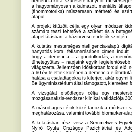
hogy a demencia – a gondolkodás, a memóriafunkciók és 
tünetegyüttes – napjaink egyik legjelentősebb népegészs
világszerte. Jellemzően időskorban fordul elő, népegészsé
a 60 év felettiek körében a demencia előfordulási aránya mi
hatása a családtagokra is kiterjed, akár egymillió embert is é
Belügyminisztérium által támogatott, kiemelten fontos MI-fejle
A vizsgálat elsődleges célja egy mesterségesintelligen
mozgásanalízis-rendszer klinikai validációja 3000 vizsgálat
A másodlagos célok közé tartozik a módszer szenzitivitásána
meghatározása, valamint további biomarker-alapú vizsgálat
A kutatásban részt vesz a Semmelweis Egyetem, Pécsi T
Nyírő Gyula Országos Pszichiátriai és Addiktológiai 
Centrumkórház, Bács-Kiskun Vármegyei Oktatókórház, Budap
Rendelőintézet, Jahn Ferenc Dél-pesti Kórház és Rendelő
Kórház, Kistarcsai Flór Ferenc Kórház és a Vasútegé
Társaság – közölte a az Országos Kórházi Főigazgatóság.
mti
Ha tetszett a cikk Önnek, ossza meg ismerőseivel!