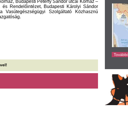
ke
 dél-koreai futballszövetség
Ittasan autózott az
lnézést kért a bíróknak
vezetése miatt elr
yújtott szexmasszázs miatt
kihallgatására, de
rendőrautóval érk
ldául 2012-ben egy sorsdöntő vb-selejtező előtt
t japán asszisztenst vittek el egy
A gödöllői rendőrök szerdán á