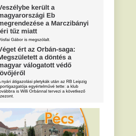
y: nagy
iorvosi
kell
ői tájékoztatót tart
 ahol várhatóan az
s az energiaválság
l kakilni –
lógus szerint
osszul
nem lehet rosszul,
 szerint néhány
árthat az
nk.
ák le Orbánt,
örözött és
es