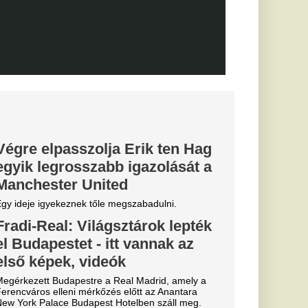
n-saga:
ntés a
t védő
után az RB Leipzig
tette: a klub
rvezi a következő