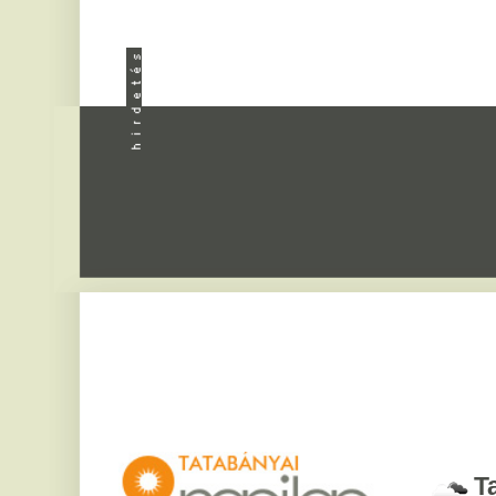
Apróhird
Tatabány
2026. augusztus 8, sz