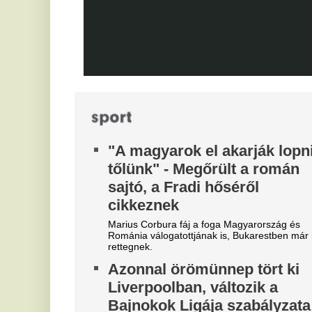
éjszaka leigazolták az FC
Jo
ra
Barcelona világsztárját
A
Ennek semmi előjele nem volt.
t
Óriási a zavar, a magyarok
Vé
szerint a Fradi leigazolja a
Real Madrid sztárját?
A Ferencváros már megkezdte a szezont, de a
spanyol szuperklub még csak melegít.