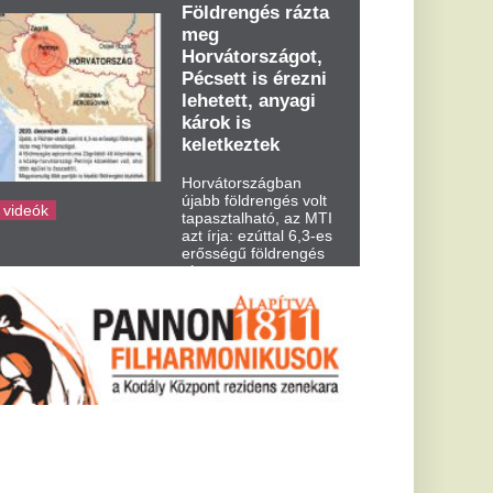
dden kora...
 ittas
endelt
ezett meg
llítottak meg egy