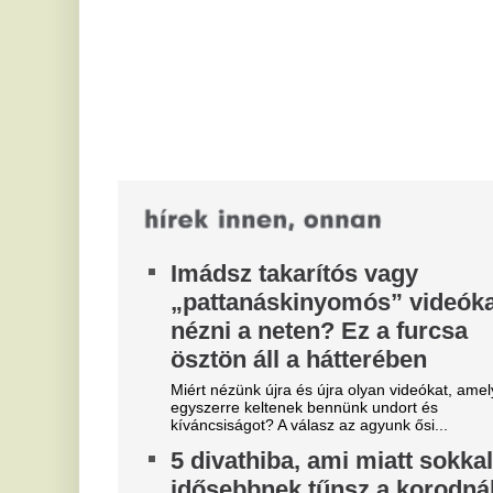
ma
egyszerre keltenek bennünk undort és
Ne
kíváncsiságot? A válasz az agyunk ősi...
V
5 divathiba, ami miatt sokkal
á
idősebbnek tűnsz a korodnál
a
Nem kell teljes gardróbcserét tartanod ahhoz, hogy
frissebbnek és modernebbnek hasson a
Ru
megjelenésed: néhány apró divathiba
V
elhagyásával...
s
Amikor a szervezet lelke nem
m
eladó: 400 millió dolláros
felvásárlási ajánlat
Íg
visszautasítva
M
G
A prémium horgászhajókat gyártó Grady-White
Boats tulajdonosa, a 83 éves Eddie Smith ahelyett,
C
hogy feláldozta volna a cég egyedülálló...
Keddig maradnak az extrém
hőség miatt bevezetett
intézkedések a Postán
Szombaton az 50 ezer fő feletti településeken és
Budapest kerületeiben legalább egy posta 16 óráig
üzemel, míg a többi 12 órakor bezár.