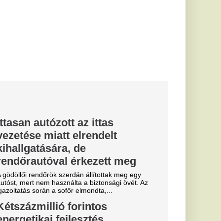
biztonsági övét. Az
ndta,...
ntos
ztés
n
ogatásból digitális
t alakítanak ki több
új magyar
ól:
, mit jelent
etne világosabb.
 magyar
embertelen