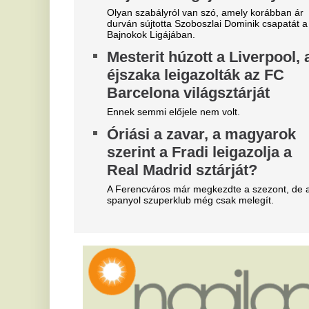
"A magyarok el akarják lopni
M
tőlünk" - Megőrült a román
b
sajtó, a Fradi hőséről
It
cikkeznek
R
Marius Corbura fáj a foga Magyarország és
t
Románia válogatottjának is, Bukarestben már most
k
rettegnek.
g
Megjelent a Kaszás egy kórház
e
tetején, felkavaró fotó készült a
C
szörnyű jelenségről
f
Óriási volt a közfelháborodás.
A 
A meteorológusok is
be
megdöbbentek, de pont
K
ekkortól lesz 25 fok alatt a
V
nappali hőmérséklet
j
Most még nagy fordulatok következnek be az
m
időjárásban.
A 