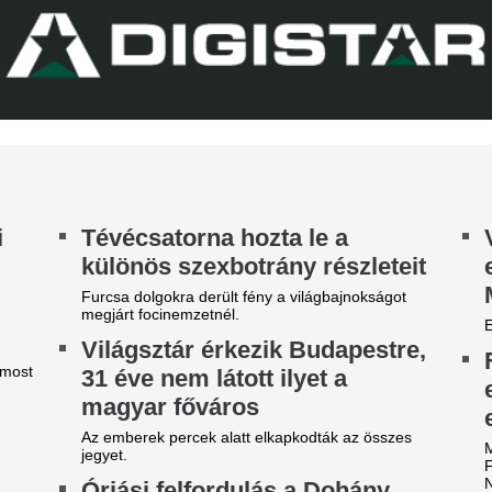
téri tűz miatt
sé Mourinhót és Vinícius Júniort szétszedték a
jongók.
Pósfai Gábor is megszólalt.
z egyik népszerű sportág
Véget ért az Orbá
eljesen eltűnik a közmédiáról
Megszületett a dö
get ért egy korszak.
magyar válogatot
jövőjéről
A nyári átigazolási pletykák 
sportigazgatója egyértelművé 
továbbra is Willi Orbánnal te
szezont.