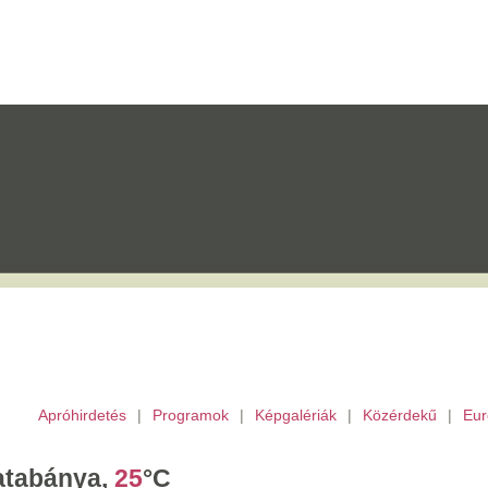
etés
|
Programok
|
Képgalériák
|
Közérdekű
|
Európai Unió
|
TV
|
Archívu
a,
25
°C
ombat,
László