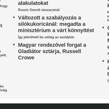
évécsatorna hozta le a
Végre elpasszolja
ülönös szexbotrány részleteit
egyik legrosszabb
Manchester Unite
rcsa dolgokra derült fény a világbajnokságot
gjárt focinemzetnél.
Egy ideje igyekeznek tőle me
ilágsztár érkezik Budapestre,
Fradi-Real: Világs
1 éve nem látott ilyet a
el Budapestet - it
agyar főváros
első képek, videó
 emberek percek alatt elkapkodták az összes
Megérkezett Budapestre a Re
gyet.
Ferencváros elleni mérkőzés 
New York Palace Budapest Ho
riási felfordulás a Dohány
tca sarkán, a Budapestre
Veszélybe került 
rkezett Real Madrid
magyarországi E
zállodájánál
megrendezése a M