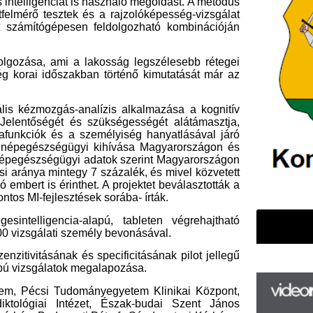
a személyiség hanyatlásával járó
égügyi kihívása Magyarországon és
gügyi adatok szerint Magyarországon
ntegy 7 százalék, és mivel közvetett
rinthet. A projektet beválasztották a
sztések sorába- írták.
cia-alapú, tableten végrehajtható
i személy bevonásával.
k és specificitásának pilot jellegű
ok megalapozása.
udományegyetem Klinikai Központ,
Intézet, Észak-budai Szent János
esti Péterfy Sándor utcai Kórház –
F
intézet, Budapesti Károlyi Sándor
m
szségügyi Szolgáltató Közhasznú
H
P
l
k
k
H
új
ta
az
er
rá
Ho