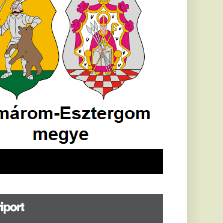
öldrengés rázta
eg
orvátországot,
écsett is érezni
ehetett, anyagi
árok is
eletkeztek
orvátországban
abb földrengés volt
pasztalható, az MTI
t írja: ezúttal 6,3-es
ősségű földrengés
zta meg
rvátországot