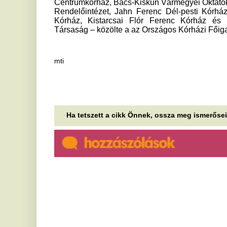
Imádsz takarítós vagy
A
„pattanáskinyomós” videókat
e
nézni a neten? Ez a furcsa
n
ösztön áll a hátterében
Pé
ké
Miért nézünk újra és újra olyan videókat, amelyek