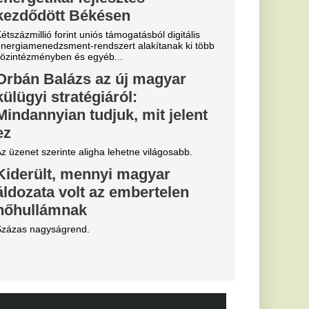
 Erik ten Hag
 igazolását a
d
gszabadulni.
ztárok lepték
t vannak az
k
al Madrid, amely a
előtt az Anantara
telben száll meg.
a
b
arczibányi