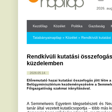
Kezdőlap
Közélet
Politika
Gazdaság
Kultúra
Bul
Tatabányainapilap
»
Közélet »
Rendkívüli kutatási összefogás i
Rendkívüli kutatási összefogás indult a
küzdelemben
2026.05.14.
Előremutató hazai kutatási összefogás jött létre a demencia e
Belügyminisztérium kezdeményezésére a Semmelweis Egyetem 
Főigazgatóság szakmai irányításával.
A Semmelweis Egyetem Idegsebészeti és Neurointervenció
tanár által vezetett kutatócsoportja – több más kutatási cent
demencia korai szűrésére irányuló, mesterséges intelligenci
a hagyományosan alkalmazott mentális állapotfelmérő tesz
(finommotorika) műszeresen mérhető és ezért számítógép
alapul.
A projekt kitűzött célja egy olyan módszer kidolgozása, a
számára teszi lehetővé a szűrést és a betegség korai idő
alapellátásban, a háziorvosi rendelők szintjén.
A kutatás mesterségesintelligencia-alapú digitális kézmoz
hanyatlás korai felismerésében címen indult. Jelentőségé