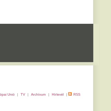
m
|
Hírlevél
|
RSS