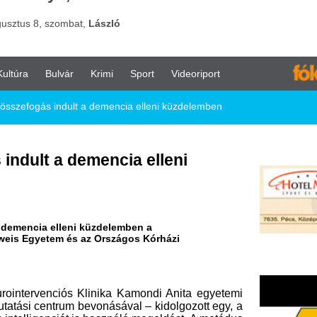
vár
Krimi
Sport
Videoriport
ndult a demencia elleni küzdelemben
 demencia elleni
lleni küzdelemben a
és az Országos Kórházi
s Klinika Kamondi Anita egyetemi
rum bevonásával – kidolgozott egy, a
át is használó megoldást. A metódus
tek és a rajzolóképesség-vizsgálat
esen feldolgozható kombinációján
mi a lakosság legszélesebb rétegei
szakban történő kimutatását már az
gás-analízis alkalmazása a kognitív
t és szükségességét alátámasztja,