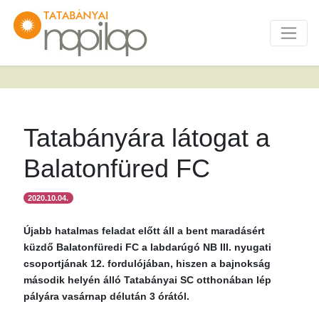
Tatabányára látogat a
Balatonfüred FC
2020.10.04.
Újabb hatalmas feladat előtt áll a bent maradásért
küzdő Balatonfüredi FC a labdarúgó NB III. nyugati
csoportjának 12. fordulójában, hiszen a bajnokság
második helyén álló Tatabányai SC otthonában lép
pályára vasárnap délután 3 órától.