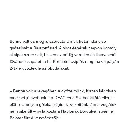
Benne volt és meg is szerezte a múlt héten idei első
győzelmét a Balatonfüred. A piros-fehérek nagyon komoly
skalpot szereztek, hiszen az addig veretlen és listavezető
fővárosi csapatot, a III. Kerületet csíp­ték meg, hazai pályán
2-1-re győzték le az óbudaiakat.
– Benne volt a levegőben a győzelmünk, hiszen két olyan
meccset játszottunk – a DEAC és a Szabadkikötő ellen –
előtte, amelyen gólokat rúgtunk, vezettünk, ám a végjáték
nem sikerült – nyilatkozta a Naplónak Borgulya István, a
Balatonfüred vezetőedzője.