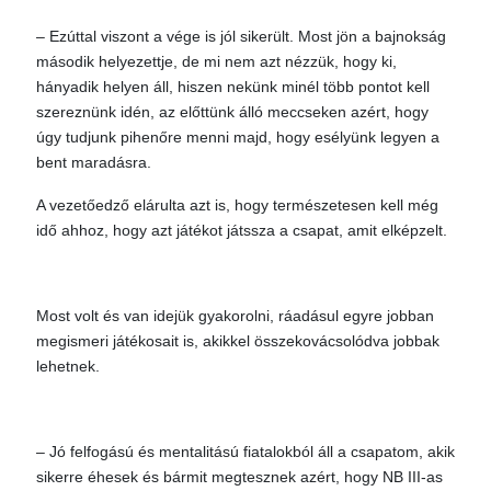
– Ezúttal viszont a vége is jól sikerült. Most jön a bajnokság
második helyezettje, de mi nem azt nézzük, hogy ki,
hányadik helyen áll, hiszen nekünk minél több pontot kell
szereznünk idén, az előttünk álló meccseken azért, hogy
úgy tudjunk pihenőre menni majd, hogy esélyünk legyen a
bent maradásra.
A vezetőedző elárulta azt is, hogy természetesen kell még
idő ahhoz, hogy azt játékot játssza a csapat, amit elképzelt.
Most volt és van idejük gyakorolni, ráadásul egyre jobban
megismeri játékosait is, akikkel összekovácsolódva jobbak
lehetnek.
– Jó felfogású és mentalitású fiatalokból áll a csapatom, akik
sikerre éhesek és bármit megtesznek azért, hogy NB III-as