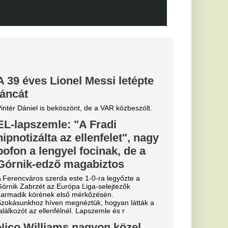
ását
lentett be a Real
alosan is megszerezte
től.
 szakítása
senkivel: