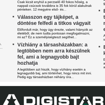
egveszi az FC Barcelona a
A 39 éves Lionel M
ilág egyik legjobb játékosát
láncát
t szólnak ehhez Madridban?
Pintér Dániel is beköszönt, d
ideón, ahogy a magyar
EL-lapszemle: "A 
enter megalázó módon
hipnotizálta az ell
zereli a világ legjobbját
pofon a lengyel fo
Górnik-edző maga
tja a tehetségeket a zsenikeltető.
A Ferencváros szerda este 1-
zsudzsákék nagy pofonba
Górnik Zabrzét az Európa Lig
zaladtak bele a
harmadik körének első mérk
Szokásunkhoz híven megnéztü
onferencialigában
találkozót az ellenfélnél. Lap
DVSC mellett az ETO is kikapott a csütörtöki
Nico Williams nag
téknapon.
ahhoz, hogy a vil
arnyújtásnyira a
legjobb csapatába
egállapodás: José Mourinho
Az Arsenal azt követően fordu
yőzte meg a Real csillagát a
világbajnok felé, hogy Barcola 
aradásról!
nemet mondott.
140 millió eurós r
rnyújtásnyira került Vinícius Júnior
erződéshosszabbítása a Real Madridnál.
Madrid bejelentett
brizio Romano szerint José Mourinho személyes