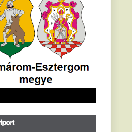
öldrengés rázta
eg
orvátországot,
écsett is érezni
ehetett, anyagi
árok is
eletkeztek
orvátországban
abb földrengés volt
pasztalható, az MTI
t írja: ezúttal 6,3-es
ősségű földrengés
zta meg
rvátországot