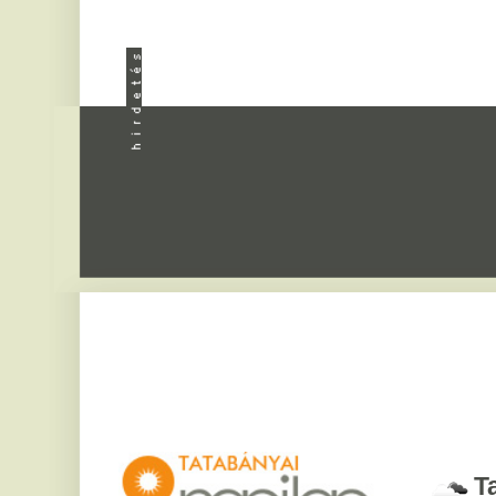
Apróhird
Tatabány
2026. augusztus 7, pén