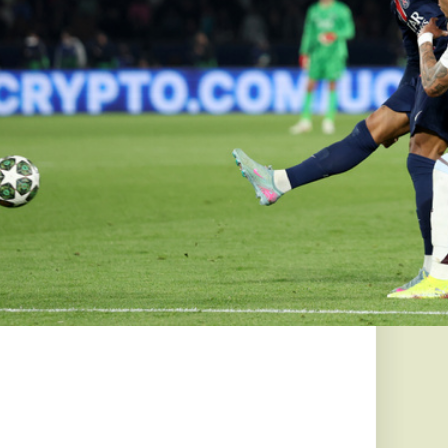
ar falvakban
halálbrigád
 rendszerváltás utáni
abb, rasszista
atát...
 a
 hajtott
 737-es
United Airlines egyik
tt az incidens miatt a