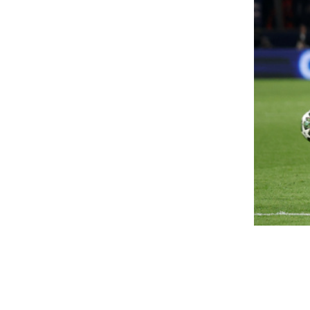
ezelhető a körömgomba
Romákat ölt magy
ázilag? Csak ilyenkor
a sorozatgyilkos 
egítenek az otthoni praktikák,
A roma sorozatgyilkosságok a
Magyarország egyik legsúlyos
tána orvos kell
indítékú bűncselekmény-soroz
körömgomba nemcsak esztétikai probléma,
Kidurrant a kerék
nem makacs fertőzés is. A kezelése házilag csak
zonyos esetekben lehet eredményes.
felszálláskor,
égesővel, viharos széllel és
kényszerleszállást
ivatarokkal érkezik a változás
végre egy Boeing
 Már a riasztást is kiadták
Felszállás közben kidurrant a 
utasszállítójának kereke, emia