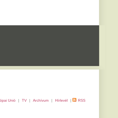
m
|
Hírlevél
|
RSS