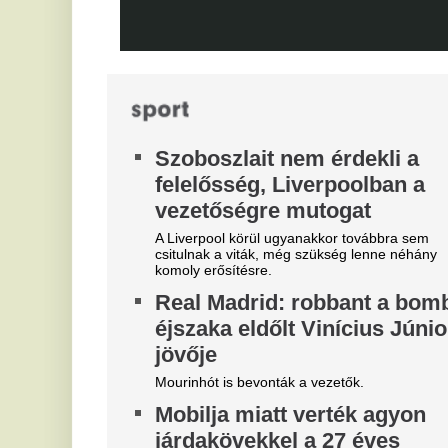
kö
tá
Belső vizsgálat a MÁV-nál,
Z
Mészáros Lőrinc bizalmi
k