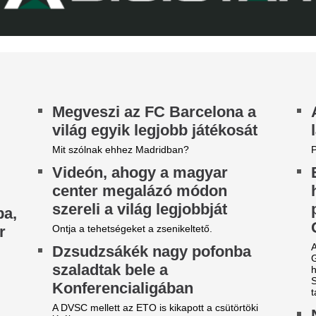
zbelépése hozta meg az áttörést a
legdrágább igazol
rgyalásokon.
Rekordösszegű átigazolást je
Madrid: a királyi gárda hivat
Yan Diomandét az RB Leipzig
ivatarok mossák el a
Az RTL bombázója
egyetlen kánikulát ezekben a
óta nem feküdt le 