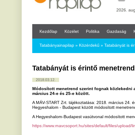
Kezdőlap
Közélet
Politika
Gazdaság
Kultúra
Bul
Tatabányainapilap
»
Közérdekű »
Tatabányát is érintő menetren
Tatabányát is érintő menetrend változ
2018.03.12.
Módosított menetrend szerint fognak közlekedni a MÁV járat
március 24-e és 25-e között.
A MÁV-START Zrt. tájékoztatása: 2018. március 24. és március 25. 
Hegyeshalom - Budapest között módosított menetrend szerint közl
A Hegyeshalom-Budapest vasútvonal módosított menetrendjét ide kat
https://www.mavcsoport.hu/sites/default/files/upload/line-lock/1_
Forrás. minalunk.hu/TNL
Ha tetszett a cikk Önnek, ossza meg ismerőseivel!