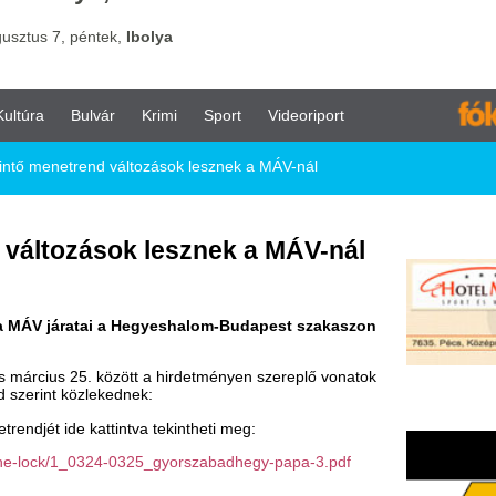
vár
Krimi
Sport
Videoriport
d változások lesznek a MÁV-nál
ások lesznek a MÁV-nál
ai a Hegyeshalom-Budapest szakaszon
között a hirdetményen szereplő vonatok
ekednek:
tintva tekintheti meg:
0324-0325_gyorszabadhegy-papa-3.pdf