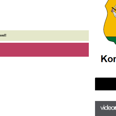
F
m
H
P
l
k
k
H
új
ta
az
er
rá
Ho