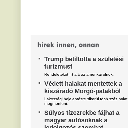
Cs
na
Szólunk előre: aki nem fizet a parkolásért a
pé
szombati munkanapon, csúnyán megütheti a
bokáját.
V
Már hároméves korban
d
elkezdődik a baj: riasztó
El
adatok a magyarok fogairól
él
mi
A friss adatok szerint a magyarok szájüregi
állapota európai összevetésben is kedvezőtlen,
V
miközben a gyermekfogászati prevenció terén...
l
f
h
A 
le
Pe