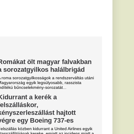
ba.
Velencei-
illanatban
szapban
ón hallotta meg a
t albérletet
keresnek albérletet
en tanuló fiatalok,
elyezést. Itt...