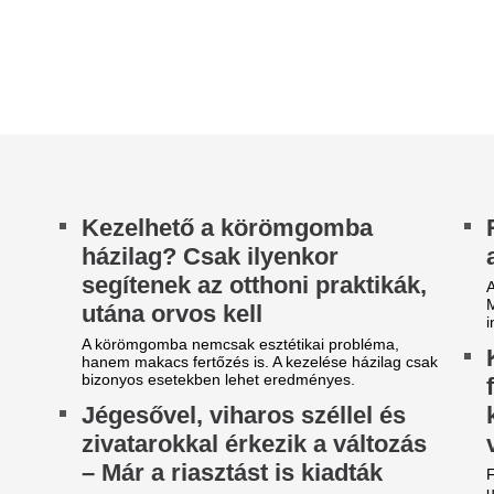
ak kicsit enyhül a perzselő 40 fokos hőség, a
gép visszatért San Franciscó
ppali csúcsok továbbra is 35 fok körül alakulnak
nteken. 12 megyére első- és...
Éjszakai dráma a 
álasszon egy tájképet, a
tónál: az utolsó p
öntése felfedi a titkos vágyait
mentették ki az i
elsüllyedt nőt
őfordult már, hogy úgy érezte, valami hiányzik az
etéből, de nem tudta pontosan megfogalmazni,
A hazaúton, a szolgálati rádi
 az? Ez a személyiségteszt segíthet...
segítségkérést a rendőr.
ízhiány a társasházakban: a
Ennyibe kerül mos
egtöbben nem arra készülnek
kivenni
el, ami a legnagyobb bajt
Ezekben a hetekben lázasan 
ozhatja
azok a szeptembertől egyetem
akik nem kaptak kollégiumi elh
legtöbben azt hiszik, hogy vízhiány esetén a
gnagyobb baj, ami történhet, hogy nincs mit inni.
dig egy társasházban néhány óra...