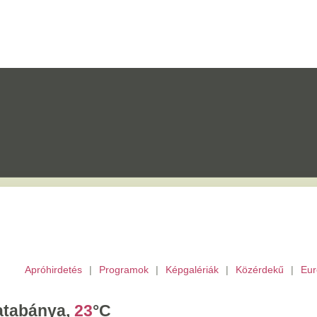
etés
|
Programok
|
Képgalériák
|
Közérdekű
|
Európai Unió
|
TV
|
Archívu
a,
23
°C
tek,
Ibolya