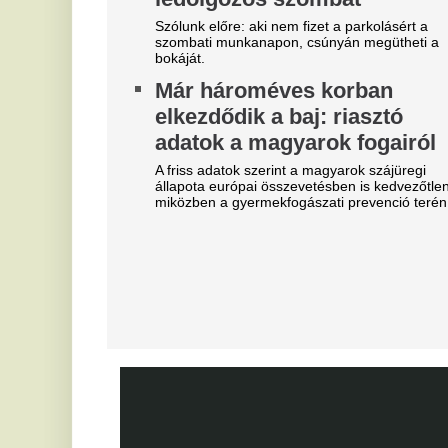
Szoboszlait nem érdekli a
M
felelősség, Liverpoolban a
v
vezetőségre mutogat
Mi
A Liverpool körül ugyanakkor továbbra sem
V
csitulnak a viták, még szükség lenne néhány
c
komoly erősítésre.
s
Real Madrid: robbant a bomba,
éjszaka eldőlt Vinícius Júnior
On
jövője
D
s
Mourinhót is bevonták a vezetők.
K
Mobilja miatt verték agyon
járdakövekkel a 27 éves
A 
já
futballistát
K
A sportolót az otthona előtt ütötték eszméletlenre.
m
Teljes átvilágítás indult az
g
egyik magyar
m
sportszövetségnél
Ka
Biztosan lesznek személyi változások.
sz
Fa