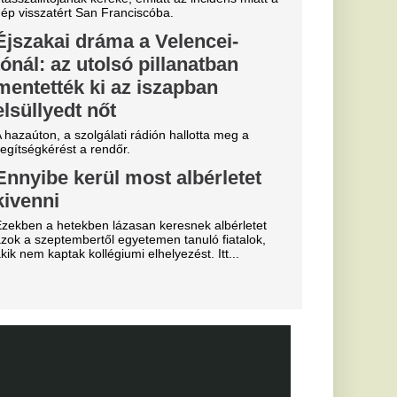
essi letépte
e a VAR közbeszólt.
Fradi
enfelet", nagy
cinak, de a
biztos
0-ra legyőzte a
a-selejtezők
őzésén.
k, hogyan látták a
szemle és r
yon közel
ág egyik
 igazoljon
lt a spanyol
és Vinícius Jr. is
ekord: a Real
e története