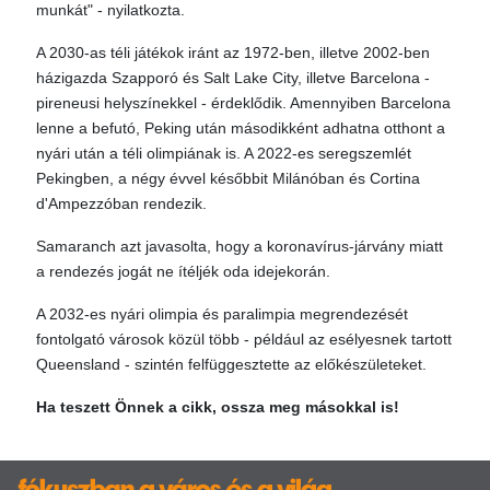
munkát" - nyilatkozta.
A 2030-as téli játékok iránt az 1972-ben, illetve 2002-ben
házigazda Szapporó és Salt Lake City, illetve Barcelona -
pireneusi helyszínekkel - érdeklődik. Amennyiben Barcelona
lenne a befutó, Peking után másodikként adhatna otthont a
nyári után a téli olimpiának is. A 2022-es seregszemlét
Pekingben, a négy évvel későbbit Milánóban és Cortina
d'Ampezzóban rendezik.
Samaranch azt javasolta, hogy a koronavírus-járvány miatt
a rendezés jogát ne ítéljék oda idejekorán.
A 2032-es nyári olimpia és paralimpia megrendezését
fontolgató városok közül több - például az esélyesnek tartott
Queensland - szintén felfüggesztette az előkészületeket.
Ha teszett Önnek a cikk, ossza meg másokkal is!