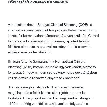
előkészítését a 2030-as téli olimpiára.
A munkálatokhoz a Spanyol Olimpiai Bizottság (COE), a
spanyol kormány, valamint Aragónia és Katalónia autonóm
közösség kormányainak támogatására van szükség. Gerard
Figueras, a katalán autonóm kormány sportért felelős
főtitkára elmondta, a spanyol kormány döntött a tervek
előkészítésének leállításáról.
Ifj. Juan Antonio Samaranch, a Nemzetközi Olimpiai
Bizottság (NOB) korábbi alelnöke úgy vélekedett, alapvető
fontosságú, hogy minden szereplőnek teljes egyetértésben
kell dolgoznia a rendezés elnyerése érdekében.
"Ha nincs megbízható, szilárd, erőteljes, nyilvános
megállapodás a felek között, akkor jobb, ha nem is
folytatják. Ez a projekt mindenkié, vagy senkié, ahogyan
1992-ben. Még van idő, és azt javaslom, folytassák a