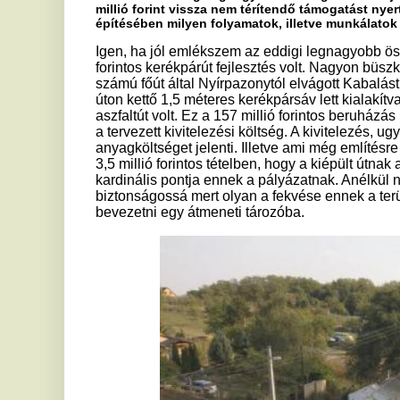
3,5 millió forintos tételben, hogy a kiépült útnak a csapadék
kardinális pontja ennek a pályázatnak. Anélkül nem lehetett k
biztonságossá mert olyan a fekvése ennek a területnek, hog
bevezetni egy átmeneti tározóba.
Az uniós támogatásnak köszönhetően sikerült megvalósítani a p
igényes biciklis forgalomra alkalmas kerékpárút kiépítése? Sike
projektet az Európai Unió támogatása nélkül? Milyen igények hí