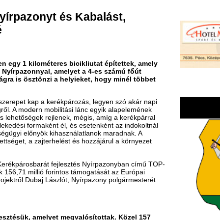
teres bicikliutat építettek, amely
al, amelyet a 4-es számú főút
nzi a helyieket, hogy minél többet
 kerékpározás, legyen szó akár napi
mobilitási lánc egyik alapelemének
rejlenek, mégis, amíg a kerékpárral
ént él, és esetenként az indokoltnál
ök kihasználatlanok maradnak. A
terhelést és hozzájárul a környezet
rát fejlesztés Nyírpazonyban című TOP-
ó forintos támogatását az Európai
j Lászlót, Nyírpazony polgármesterét
lyet megvalósítottak. Közel 157
b mint egy kilométeres kerékpárút
legtöbb anyagi forrást?
eruházásunk ez a közel 157 millió
á, mert végre összeköti a 4-es
lepülés egyik része. Egy 6 méteres
tte egy 50 éves, sima 3,5 méteres
, hogy pontosan 100 millió forint volt
st magát, a fizikai munkákat és az
meg kellett vennünk egy telket is