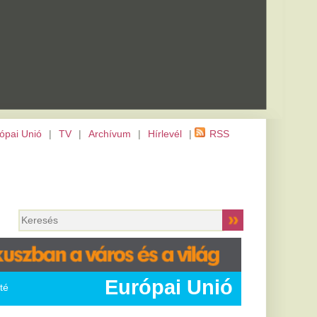
m
|
Hírlevél
|
RSS
rópai Unió