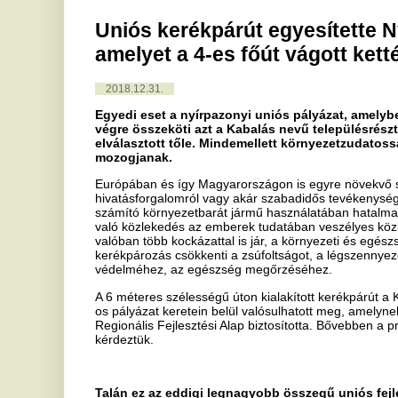
2018.12.31.
Egyedi eset a nyírpazonyi uniós pályázat, amelyben egy 1 kilomé
végre összeköti azt a Kabalás nevű településrészt Nyírpazonny
elválasztott tőle. Mindemellett környezetzudatosságra is ösztö
mozogjanak.
Európában és így Magyarországon is egyre növekvő szerepet kap a
hivatásforgalomról vagy akár szabadidős tevékenységről. A modern 
számító környezetbarát jármű használatában hatalmas lehetőségek 
való közlekedés az emberek tudatában veszélyes közlekedési formak
valóban több kockázattal is jár, a környezeti és egészségügyi előny
kerékpározás csökkenti a zsúfoltságot, a légszennyezettséget, a zaj
védelméhez, az egészség megőrzéséhez.
A 6 méteres szélességű úton kialakított kerékpárút a Kerékpárosba
os pályázat keretein belül valósulhatott meg, amelynek 156,71 milli
Regionális Fejlesztési Alap biztosította. Bővebben a projektről Duba
kérdeztük.
Talán ez az eddigi legnagyobb összegű uniós fejlesztésük, ame
millió forint vissza nem térítendő támogatást nyertek el. A töb
építésében milyen folyamatok, illetve munkálatok igényelték a 
Igen, ha jól emlékszem az eddigi legnagyobb összköltségű b
forintos kerékpárút fejlesztés volt. Nagyon büszkék vagyunk r
számú főút által Nyírpazonytól elvágott Kabalást, amely a te
úton kettő 1,5 méteres kerékpársáv lett kialakítva, amely elő
aszfaltút volt. Ez a 157 millió forintos beruházás úgy épült fel
a tervezett kivitelezési költség. A kivitelezés, ugye az élesíté
anyagköltséget jelenti. Illetve ami még említésre méltó, hogy 