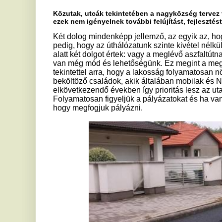
Mind az Aranyalma Óvoda energetikai korszerűsítése, mind pedi
Kerékpárosbarát Fejlesztés egy siker történetnek bizonyult,
egy pályázat megvalósítása során. Ütköztek kisebb vagy nagy
kialakítása során?
Az új kerékpárút egy újabb gesztus nem csak a helyeik, de a 
Nyírpazony küldetésének tekinti a nagyközség fejlesztése so
környezetbarátabb fejlesztéseket valósítson meg és annak je
Ha módunk és lehetőségünk van rá akkor szeretnénk erősíte
ha tehetjük, akkor tegyük le az autót, járjunk egy kicsit sétálni
különböző jellegű szemléletformáló programok is voltak. Az u
kiadványokkal erősítettük a kerékpárosközlekedést. Egy cég
bemutatókat tartottunk, tehát valóban szeretnénk a lakosságot 
ne üljünk autóba, hanem újra vegyük elő a biciklit és teherm