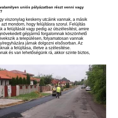
g ez a nyáron lezárult
 azonban sokszor adódnak nehézség
obb jellegű problémába a kerékpárút
környezetbarát életmód felé is.
rán, hogy minél fenntarthatóbb és
gyében alakítsa a települést?
ni a nyírpazonyi lakosságban, hogy
, járjunk egy kicsit kerékpárral. Erre
niós pályázatnak a része volt, hogy
en keresztül látványos kerékpár
arra fele terelni, hogy ha tehetjük
entesítsük a környezetünket.