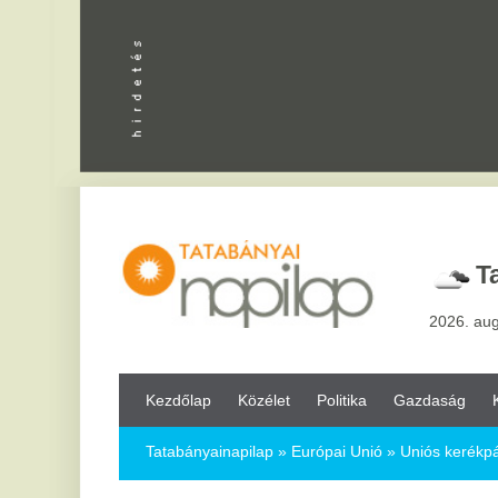
Apróhird
Tatabány
2026. augusztus 8, sz
Kezdőlap
Közélet
Politika
Gazdaság
Kultúra
Bul
Tatabányainapilap
»
Európai Unió »
Uniós kerékpárút egyesített
Uniós kerékpárút egyesítette Nyírpazon
amelyet a 4-es főút vágott ketté