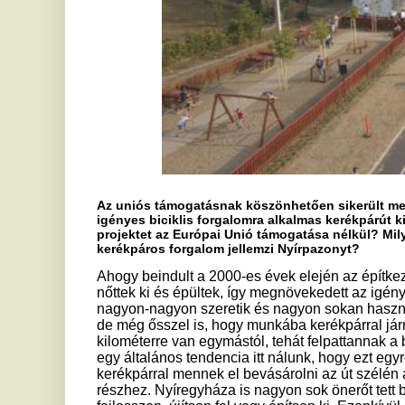
kerékpáros forgalom jellemzi Nyírpazonyt?
Ahogy beindult a 2000-es évek elején az építkezési beruház
nőttek ki és épültek, így megnövekedett az igény is az útszél
nagyon-nagyon szeretik és nagyon sokan használják azt lehe
de még ősszel is, hogy munkába kerékpárral járnak. Nyíregy
kilométerre van egymástól, tehát felpattannak a biciklire és
egy általános tendencia itt nálunk, hogy ezt egyre többen ve
kerékpárral mennek el bevásárolni az út szélén álló, Nyíreg
részhez. Nyíregyháza is nagyon sok önerőt tett bele a pályáz
fejlesszen, újítson fel vagy építsen ki. Ezenkívül szabadidő
volt erre a fejlesztésre hiszen, ha biztonságosan elakarunk 
Állatkertbe az egy család számára teljesen kellemes kis keré