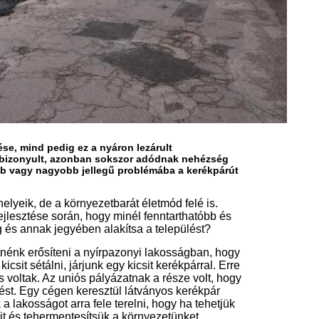
lyázatokat céloztunk meg, amelyek
 szempontjából és amelyek
rettünk volna olyan jellegű
n hosszútávon nem látjuk a
atot nyertünk és így valóban nagyon