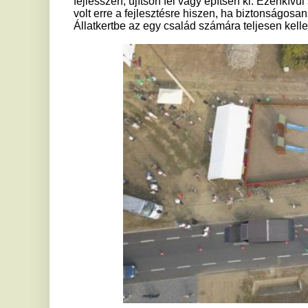
Közutak, utcák tekintetében a nagyközség tervez valamilyen u
ezek nem igényelnek további felújítást, fejlesztést?
Két dolog mindenképp jellemző, az egyik az, hogy viszonyla
pedig, hogy az úthálózatunk szinte kivétel nélkül azt mondom, 
alatt két dolgot értek: vagy a meglévő aszfaltútnak a felújítás
van még mód és lehetőségünk. Ez megint a megnövekedett 
tekintettel arra, hogy a lakosság folyamatosan növekszik a 
beköltöző családok, akik általában mobilak és Nyíregyházára
elkövetkezendő években így prioritás lesz az utaknak a felújít
Folyamatosan figyeljük a pályázatokat és ha vannak és van le
hogy megfogjuk pályázni.