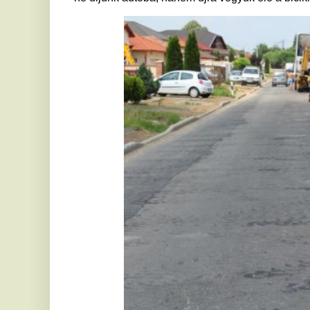
Jelen tartalom kizárólag a szerző álláspontját tükrözi. Az Európai 
vállal az írásos anyagban szereplő információk felhasználását illető
lockkerdee/Lokodi Dávid
Ha tetszett a cikk Önnek, ossza meg ismerőseivel!