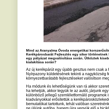
Sokat köszönhetnek az uniós pályázatoknak?
Igen! A stratégiánk az volt a ciklus elején is, hogy olyan pá
tényleges prioritást élveztek a településünk fejlesztésének
célirányosan ezeket a fejlesztéseket teheti lehetővé. Nem sze
presztízs-beruházásokat csinálni Nyírpazonyban, amelyekbe
perspektívát. Az elmúlt ciklusban is nagyon sok uniós pályáz
sokat köszönhet a település ezeknek a támogatásoknak.