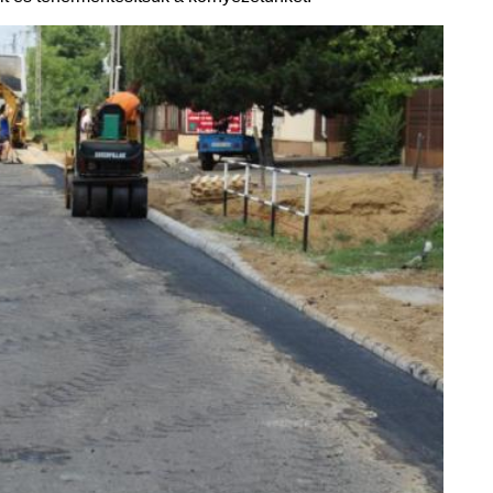
Bizottság semmilyen felelősséget nem
en.