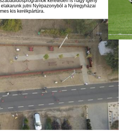
niós pályázatban részt venni vagy
g keskeny utcáink vannak, a másik
hogy felújításra szorul. Felújítás
át vagy pedig az útszélesítést, amire
gépjármű forgalomnak köszönhető
településen, folyamatosan vannak
 járnak dolgozni elsősorban. Az
ása, illetve a szélesítése.
hetőségünk rá, akkor szinte biztos,