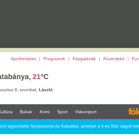
etés
|
Programok
|
Képgalériák
|
Közérdekű
|
Európai Unió
|
TV
|
Archívu
a,
21
°C
ombat,
László
vár
Krimi
Sport
Videoriport
Eu
e Nyírpazonyt és Kabalást, amelyet a 4-es főút vágott ketté
yt és Kabalást,