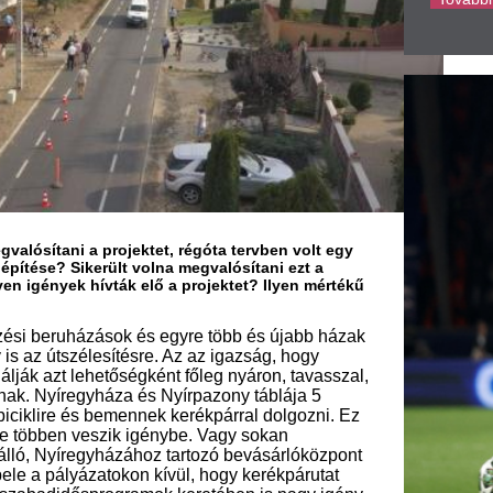
ások és egyre több és újabb házak
esítésre. Az az igazság, hogy
tőségként főleg nyáron, tavasszal,
háza és Nyírpazony táblája 5
 bemennek kerékpárral dolgozni. Ez
szik igénybe. Vagy sokan
yházához tartozó bevásárlóközpont
atokon kívül, hogy kerékpárutat
sprogramok keretében is nagy igény
jutni Nyírpazonyból a Nyíregyházai
kpártúra.