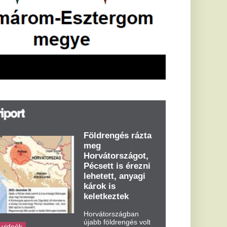
öldrengés rázta
eg
orvátországot,
écsett is érezni
ehetett, anyagi
árok is
eletkeztek
orvátországban
abb földrengés volt
pasztalható, az MTI
t írja: ezúttal 6,3-es
ősségű földrengés
zta meg
rvátországot
dden kora...