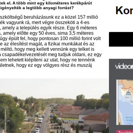
elvezetését meg tudjuk oldani, ez egy
iépíteni az utat, hogy ne tennénk
y ez egy völgyes rész és muszáj
F
m
H
P
l
k
k
H
új
ta
az
er
rá
Ho
ke
rojektet, régóta tervben volt egy
rült volna megvalósítani ezt a
vták elő a projektet? Ilyen mértékű