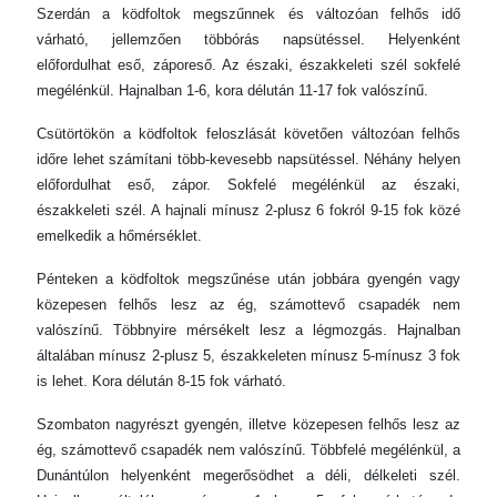
Szerdán a ködfoltok megszűnnek és változóan felhős idő
várható, jellemzően többórás napsütéssel. Helyenként
előfordulhat eső, záporeső. Az északi, északkeleti szél sokfelé
megélénkül. Hajnalban 1-6, kora délután 11-17 fok valószínű.
Csütörtökön a ködfoltok feloszlását követően változóan felhős
időre lehet számítani több-kevesebb napsütéssel. Néhány helyen
előfordulhat eső, zápor. Sokfelé megélénkül az északi,
északkeleti szél. A hajnali mínusz 2-plusz 6 fokról 9-15 fok közé
emelkedik a hőmérséklet.
Pénteken a ködfoltok megszűnése után jobbára gyengén vagy
közepesen felhős lesz az ég, számottevő csapadék nem
valószínű. Többnyire mérsékelt lesz a légmozgás. Hajnalban
általában mínusz 2-plusz 5, északkeleten mínusz 5-mínusz 3 fok
is lehet. Kora délután 8-15 fok várható.
Szombaton nagyrészt gyengén, illetve közepesen felhős lesz az
ég, számottevő csapadék nem valószínű. Többfelé megélénkül, a
Dunántúlon helyenként megerősödhet a déli, délkeleti szél.