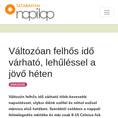
Változóan felhős idő
várható, lehűléssel a
jövő héten
2024.03.03.
Változón felhős idő várható több-kevesebb
napsütéssel, olykor élénk széllel és néhol esővel
március első hetében. Szerdától csökken a nappali
felmelegedés mértéke és már csak 8-15 Celsius-fok