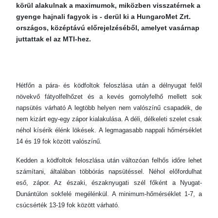
körül alakulnak a maximumok, miközben visszatérnek a
gyenge hajnali fagyok is - derül ki a HungaroMet Zrt.
országos, középtávú előrejelzéséből, amelyet vasárnap
juttattak el az MTI-hez.
Hétfőn a pára- és ködfoltok feloszlása után a délnyugat felől
növekvő fátyolfelhőzet és a kevés gomolyfelhő mellett sok
napsütés várható A legtöbb helyen nem valószínű csapadék, de
nem kizárt egy-egy zápor kialakulása. A déli, délkeleti szelet csak
néhol kísérik élénk lökések. A legmagasabb nappali hőmérséklet
14 és 19 fok között valószínű.
Kedden a ködfoltok feloszlása után változóan felhős időre lehet
számítani, általában többórás napsütéssel. Néhol előfordulhat
eső, zápor. Az északi, északnyugati szél főként a Nyugat-
Dunántúlon sokfelé megélénkül. A minimum-hőmérséklet 1-7, a
csúcsérték 13-19 fok között várható.