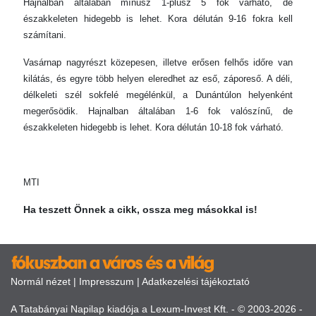
Hajnalban általában mínusz 1-plusz 5 fok várható, de
északkeleten hidegebb is lehet. Kora délután 9-16 fokra kell
számítani.
Vasárnap nagyrészt közepesen, illetve erősen felhős időre van
kilátás, és egyre több helyen eleredhet az eső, záporeső. A déli,
délkeleti szél sokfelé megélénkül, a Dunántúlon helyenként
megerősödik. Hajnalban általában 1-6 fok valószínű, de
északkeleten hidegebb is lehet. Kora délután 10-18 fok várható.
MTI
Ha teszett Önnek a cikk, ossza meg másokkal is!
Normál nézet
|
Impresszum
|
Adatkezelési tájékoztató
A Tatabányai Napilap kiadója a Lexum-Invest Kft. - © 2003-2026 -