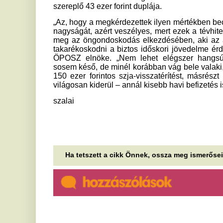
a betegségben, apja most a
Ti
világ segítségét kéri
P
A tízéves Gáborka az egyetlen gyermek
g
Magyarországon, akit a szív jobb pitvarát érintő,
l
ritka angioszarkómával kezelnek. Édesapja,...
p
A gazdaság gyengélkedése
ellenére megállíthatatlanul nő
A 
an
a közúti fuvarozás Európában
fe
0,9 százalékkal nőtt az EU közúti árufuvarozási
I
teljesítménye 2025-ben.
v
Ha hűsölni akar a nyáron,
i
messze kerülje el Norvégiát
Mu
Hőhullám, erdőtűz és húsevő baktérium – a
A
klímaváltozás északot is legyűrte, és ezen még a
semmibe evező vikingek sem segíthetnek.
k
Erdőtűz ütött ki Ferihegy
v
közelében, nagy erőkkel
s
vonultak ki a tűzoltók
A 
hó
A lángok egy közeli benzinkutat is veszélyeztettek.
ám