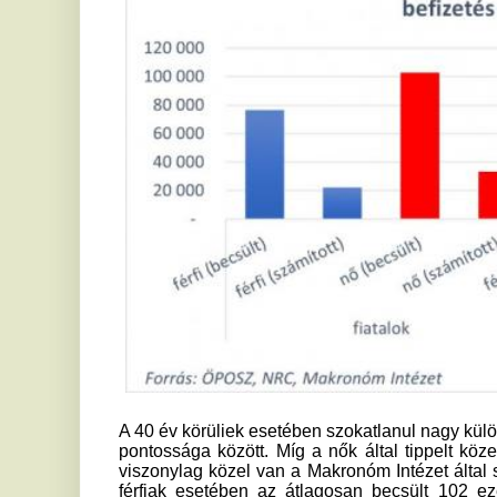
takarékoskodni a biztos időskori jövedelme érdekében” – h
ÖPOSZ elnöke. „Nem lehet elégszer hangsúlyozni, ho
sosem késő, de minél korábban vág bele valaki, egyrészt an
150 ezer forintos szja-visszatérítést, másrészt pedig – a
világosan kiderül – annál kisebb havi befizetés is elegendő l
szalai
Ha tetszett a cikk Önnek, ossza meg ismerőseivel!
„A következő hat hét
S
sorsfordító lesz” – Egyetlen
r
magyar gyerek szenved ebben
m