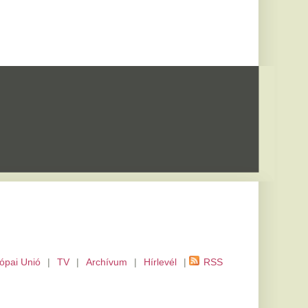
m
|
Hírlevél
|
RSS