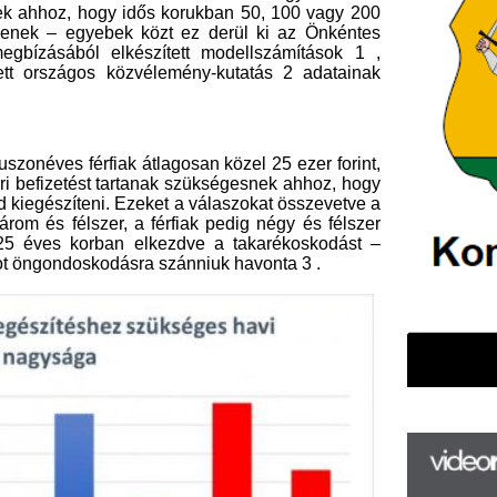
ni. Ezeket a válaszokat összevetve a
er, a férfiak pedig négy és félszer
rban elkezdve a takarékoskodást –
kodásra szánniuk havonta 3 .
F
m
H
P
l
k
k
H
új
ta
az
er
rá
ntézet készítette el.
Ho