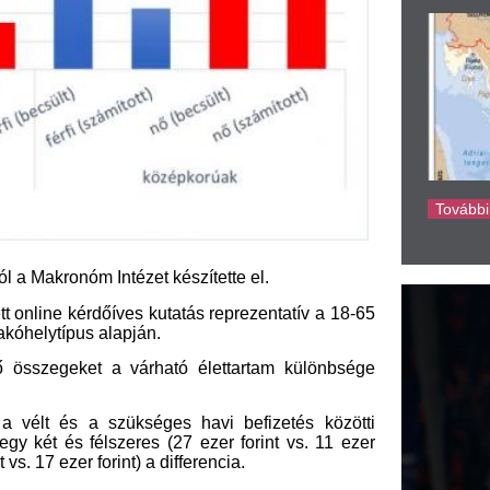
ke
íves kutatás reprezentatív a 18-65
 alapján.
 a várható élettartam különbsége
szükséges havi befizetés közötti
lszeres (27 ezer forint vs. 11 ezer
orint) a differencia.
lhatók akkor is, amikor a kutatók a
 önkéntes pénztári befizetés vélt
k egyaránt a valóban szükséges
i csoport szerint 42 ezer, az utóbbi
ónapban a plusz százezres öregségi