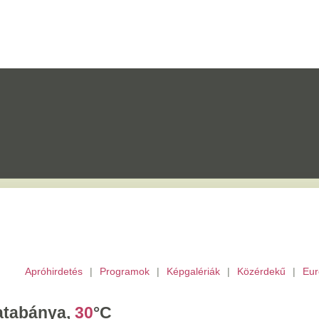
etés
|
Programok
|
Képgalériák
|
Közérdekű
|
Európai Unió
|
TV
|
Archívu
a,
30
°C
árnap,
Emőd