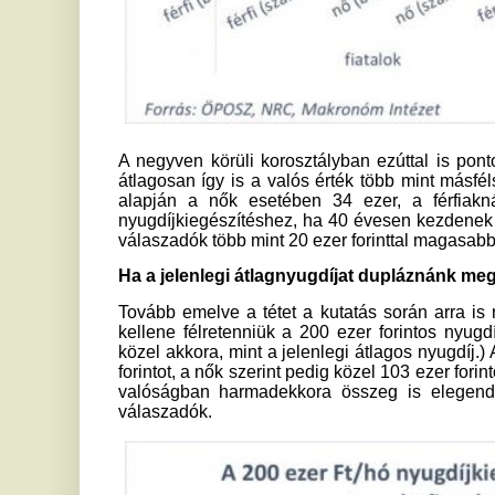
A 40 év körüliek esetében szokatlanul nagy különbség mutatk
pontossága között. Míg a nők által tippelt közel 85 ezer 
viszonylag közel van a Makronóm Intézet által számolt nem
férfiak esetében az átlagosan becsült 102 ezer forint jó
szereplő 43 ezer forint duplája.
„Az, hogy a megkérdezettek ilyen mértékben becslik túl a s
nagyságát, azért veszélyes, mert ezek a tévhitek számos o
meg az öngondoskodás elkezdésében, aki az anyagi helyz