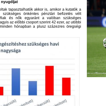
tak a megkérdezettek becslései, de
zóltak a tippek. A modellszámítások
 forint kell a százezres jövőbeni
öngondoskodáshoz – ehhez képest a
et becsültek.
, hogy a válaszadók szerint mennyit
éshez. (Nem mellesleg ez az összeg
 férfiak szerint átlagosan 76,5 ezer
es befizetni havonta – ehhez képest a
öbb tízezer forinttal lőttek túl a