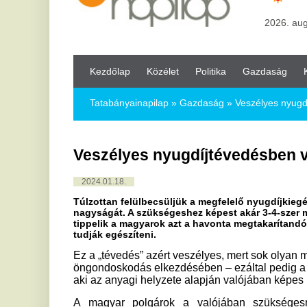
Kezdőlap
Közélet
Politika
Gazdaság
Kultúra
Bul
Tatabányainapilap
»
Gazdaság »
Veszélyes nyugdíjtévedésben
Veszélyes nyugdíjtévedésben vannak 
2024.01.18.
Túlzottan felülbecsüljük a megfelelő nyugdíjkiegészítéshez s
nagyságát. A szükségeshez képest akár 3-4-szer magasabbra, az
tippelik a magyarok azt a havonta megtakarítandó összeget, a
tudják egészíteni.
Ez a „tévedés” azért veszélyes, mert sok olyan munkavállal
öngondoskodás elkezdésében – ezáltal pedig a biztos idősk
aki az anyagi helyzete alapján valójában képes lenne rá.
A magyar polgárok a valójában szükségesnél akár több
nyugdíjpénztári befizetést tartanak szükségesnek ahhoz, h
ezer forint nyugdíjkiegészítésben részesülhessenek – egy
Pénztárak Országos Szövetsége (ÖPOSZ) megbízásából e
valamint a szervezet megrendelésére elvégzett országos
összevetéséből.
Ha 50 ezer forint plusz nyugdíj a cél
A közvélemény-kutatás eredményei alapján a huszonéves férf
a nők pedig több mint 29 ezer forint havi pénztári befizeté