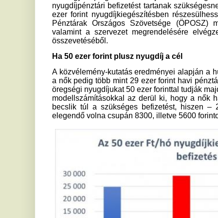
öregségi nyugdíjukat 50 ezer forinttal tudják majd kiegészíte
modellszámításokkal az derül ki, hogy a nők három és félsz
becslik túl a szükséges befizetést, hiszen – 25 éves ko
elegendő volna csupán 8300, illetve 5600 forintot öngondos
1 A modellszámításokat az ÖPOSZ megbízásából a Makronóm I