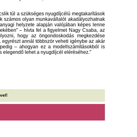
még nem a vége
kTokon terjesztették a hazugságot.
Irán és Omán hamarosan me
DSZ: Nem lehet
egymással a szorosról. Amer
yermekközpontú oktatást
újraindulhat a forgalom, de 
étrehozni túlterhelt
Élve vitték kórhá
edagógusokkal
holtan érkezett h
szakszervezet szerint a kormánynak előbb az
részletek
yagi, tárgyi, személyi és munkaszervezési
ltételeket kellene biztosítania ahhoz, hogy...
Élve vitték be, holtan hozták
tt a nagy bejelentés, gyökeres
Mikes Anna és Kr
áltozások jöhetnek az
között még mindig
skolarendszerben
szerelem, arcpirító
közzé a sztárpár
tatjuk a részleteket
Mikes Anna és Krausz Gábor 
 Cápák között sztárja
is kiegyensúlyozott és harmo
eményen kimondta: nem a
táncosnő és a sztárséf egy ro
álás teszi tönkre a gyereket –
Új partnerekkel t
zerinte ez az igazi probléma
beszállítói egyed
Cápák között befektetője mindössze néhány
Apple
nappal kisfia születése után vált el első férjétől,
 ma már egészen másként...
Az Apple egy újfajta kínai mem
egyes termékcsaládjaiban, k
és a MacBookoknál – számolt