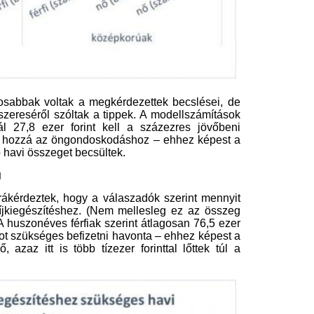
ozik a férfiak és a nők becslésének
forintos havi öngondoskodási összeg
 egészen 70 ezer forinthoz, addig a
val több, mint a modellszámításban
zükséges nyugdíjcélú megtakarítások
lyan munkavállalót akadályozhatnak
ete alapján valójában képes lenne