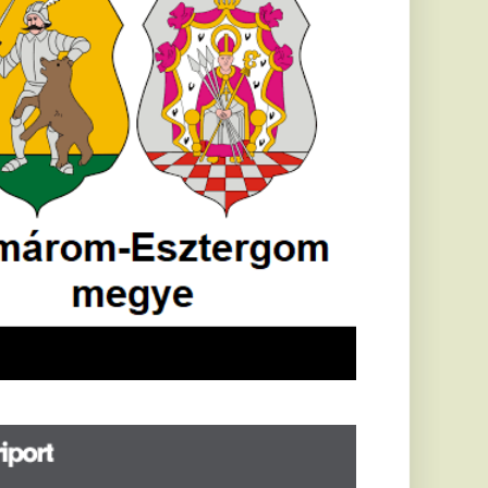
öldrengés rázta
eg
orvátországot,
écsett is érezni
ehetett, anyagi
árok is
eletkeztek
orvátországban
abb földrengés volt
pasztalható, az MTI
t írja: ezúttal 6,3-es
ősségű földrengés
zta meg
rvátországot