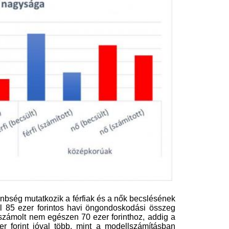
ívta fel a figyelmet Nagy Csaba, az
gy az öngondoskodás megkezdése
nál többször veheti igénybe az akár
hogyan ez a modellszámításokból is
ehet a nyugdíjcél eléréséhez.”
zervkereskedőkről terjedő
Irán szerint közel 
émhír miatt támadták meg a
megállapodás a H
entőket egy erdélyi faluban
szoros megnyitásá