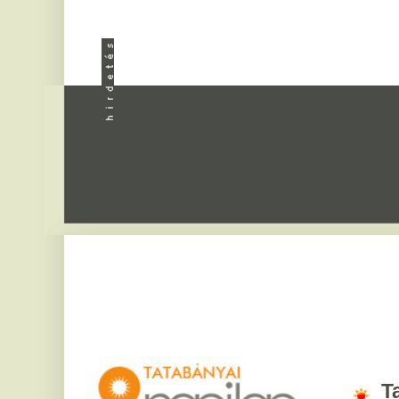
Apróhird
Tatabány
2026. augusztus 9, vas