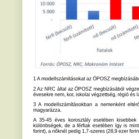
2 Az NRC által az ÖPOSZ megbízásából végzett online kérdő
évesekre nem, kor, iskolai végzettség, régió és lakóhelytípus
3 A modellszámításokban a nemenként eltérő összegeket
magyarázza.
A 35-45 éves korosztály esetében kisebbek a vélt és a 
különbségek, de a férfiak esetében így is mintegy két és fé
forint), a nőknél pedig 1,7-szeres (28,9 ezer forint vs. 17 ezer f
Ha 100 ezer forinttal egészítenénk ki az állami nyugdíjat
Az „ötvenezres kérdéshez” hasonló eltérések voltak tapaszta
havi 100 ezer forintos nyugdíjkiegészítéshez szükséges
nagyságára kérdeztek rá. A huszonéves férfiak és nő
megtakarítás mintegy négyszeresére tippeltek, vagyis az előbb
szerint pedig 65,5 ezer forintot kell félretenni minden h
ellátáshoz.