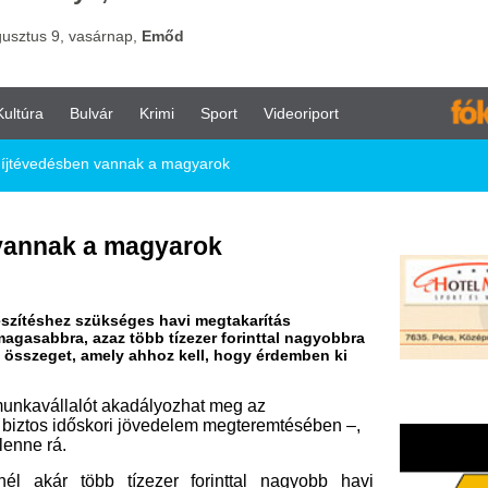
vár
Krimi
Sport
Videoriport
 vannak a magyarok
a magyarok
zükséges havi megtakarítás
az több tízezer forinttal nagyobbra
mely ahhoz kell, hogy érdemben ki
ót akadályozhat meg az
ori jövedelem megteremtésében –,
 tízezer forinttal nagyobb havi
ogy idős korukban 50, 100 vagy 200
ebek közt ez derül ki az Önkéntes
lkészített modellszámítások 1 ,
 közvélemény-kutatás 2 adatainak
iak átlagosan közel 25 ezer forint,
st tartanak szükségesnek ahhoz, hogy