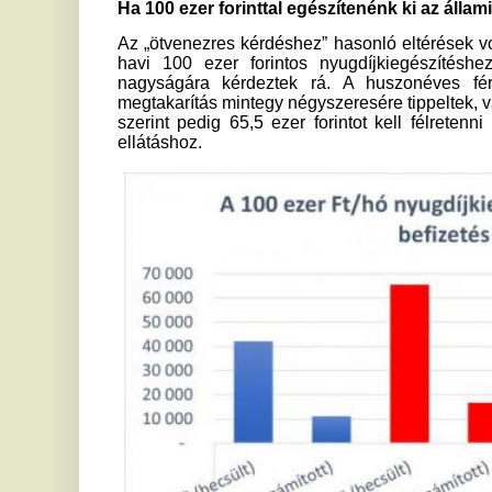
A negyven körüli korosztályban ezúttal is pontosabbak vol
átlagosan így is a valós érték több mint másfélszereséről s
alapján a nők esetében 34 ezer, a férfiaknál 27,8 ezer
nyugdíjkiegészítéshez, ha 40 évesen kezdenek hozzá az 
válaszadók több mint 20 ezer forinttal magasabb havi összeg
Ha a jelenlegi átlagnyugdíjat dupláznánk meg
Tovább emelve a tétet a kutatás során arra is rákérdeztek
kellene félretenniük a 200 ezer forintos nyugdíjkiegészít
közel akkora, mint a jelenlegi átlagos nyugdíj.) A huszonéves
forintot, a nők szerint pedig közel 103 ezer forintot szükség
valóságban harmadekkora összeg is elegendő, azaz itt is t
válaszadók.