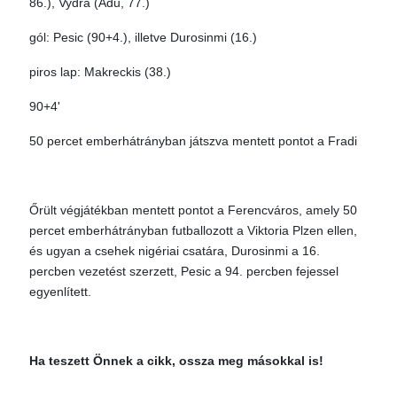
86.), Vydra (Adu, 77.)
gól: Pesic (90+4.), illetve Durosinmi (16.)
piros lap: Makreckis (38.)
90+4'
50 percet emberhátrányban játszva mentett pontot a Fradi
Őrült végjátékban mentett pontot a Ferencváros, amely 50
percet emberhátrányban futballozott a Viktoria Plzen ellen,
és ugyan a csehek nigériai csatára, Durosinmi a 16.
percben vezetést szerzett, Pesic a 94. percben fejessel
egyenlített.
Ha teszett Önnek a cikk, ossza meg másokkal is!