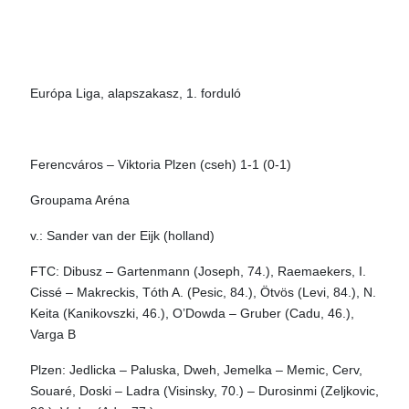
Európa Liga, alapszakasz, 1. forduló
Ferencváros – Viktoria Plzen (cseh) 1-1 (0-1)
Groupama Aréna
v.: Sander van der Eijk (holland)
FTC: Dibusz – Gartenmann (Joseph, 74.), Raemaekers, I.
Cissé – Makreckis, Tóth A. (Pesic, 84.), Ötvös (Levi, 84.), N.
Keita (Kanikovszki, 46.), O’Dowda – Gruber (Cadu, 46.),
Varga B
Plzen: Jedlicka – Paluska, Dweh, Jemelka – Memic, Cerv,
Souaré, Doski – Ladra (Visinsky, 70.) – Durosinmi (Zeljkovic,