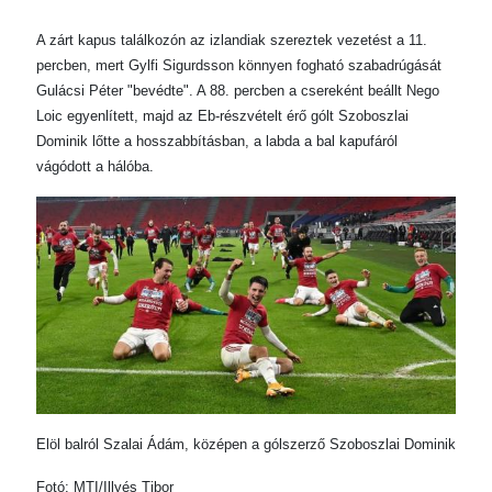
A zárt kapus találkozón az izlandiak szereztek vezetést a 11.
percben, mert Gylfi Sigurdsson könnyen fogható szabadrúgását
Gulácsi Péter "bevédte". A 88. percben a csereként beállt Nego
Loic egyenlített, majd az Eb-részvételt érő gólt Szoboszlai
Dominik lőtte a hosszabbításban, a labda a bal kapufáról
vágódott a hálóba.
Elöl balról Szalai Ádám, középen a gólszerző Szoboszlai Dominik
Fotó: MTI/Illyés Tibor