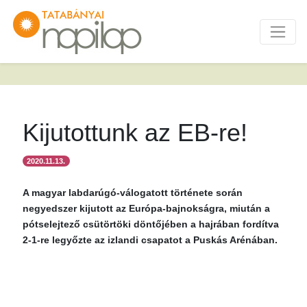
Kijutottunk az EB-re!
2020.11.13.
A magyar labdarúgó-válogatott története során
negyedszer kijutott az Európa-bajnokságra, miután a
pótselejtező csütörtöki döntőjében a hajrában fordítva
2-1-re legyőzte az izlandi csapatot a Puskás Arénában.