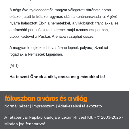
A négy éve nyolcaddöntős magyar válogatott története során
először jutott ki kétszer egymás után a kontinensviadalra. A jövő
nyárra halasztott Eb-n a németekkel, a világbajnok franciákkal és
a címvédő portugálokkal szerepel majd azonos csoportban,
utóbbi kettővel a Puskás Arénában csaphat össze.
A magyarok legközelebb vasárnap lépnek pályára, Szerbiát
fogadják a Nemzetek Ligájában.
(MTI)
Ha teszett Önnek a cikk, ossza meg másokkal is!
Normál nézet
|
Impresszum
|
Adatkezelési tájékoztató
A Tatabányai Napilap kiadója a Lexum-Invest Kft. - © 2003-2026 -
Minden jog fenntartva!