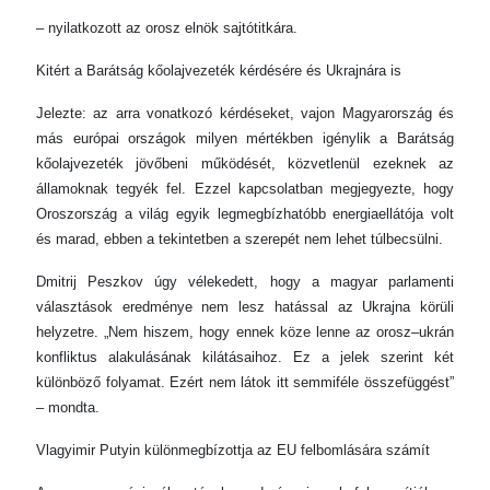
– nyilatkozott az orosz elnök sajtótitkára.
Kitért a Barátság kőolajvezeték kérdésére és Ukrajnára is
Jelezte: az arra vonatkozó kérdéseket, vajon Magyarország és
más európai országok milyen mértékben igénylik a Barátság
kőolajvezeték jövőbeni működését, közvetlenül ezeknek az
államoknak tegyék fel. Ezzel kapcsolatban megjegyezte, hogy
Oroszország a világ egyik legmegbízhatóbb energiaellátója volt
és marad, ebben a tekintetben a szerepét nem lehet túlbecsülni.
Dmitrij Peszkov úgy vélekedett, hogy a magyar parlamenti
választások eredménye nem lesz hatással az Ukrajna körüli
helyzetre. „Nem hiszem, hogy ennek köze lenne az orosz–ukrán
konfliktus alakulásának kilátásaihoz. Ez a jelek szerint két
különböző folyamat. Ezért nem látok itt semmiféle összefüggést”
– mondta.
Vlagyimir Putyin különmegbízottja az EU felbomlására számít