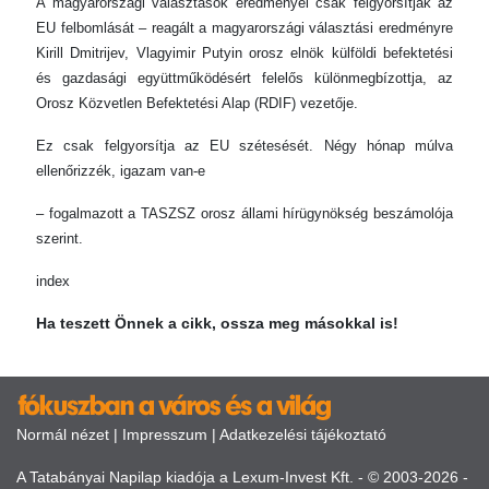
A magyarországi választások eredményei csak felgyorsítják az
EU felbomlását – reagált a magyarországi választási eredményre
Kirill Dmitrijev, Vlagyimir Putyin orosz elnök külföldi befektetési
és gazdasági együttműködésért felelős különmegbízottja, az
Orosz Közvetlen Befektetési Alap (RDIF) vezetője.
Ez csak felgyorsítja az EU szétesését. Négy hónap múlva
ellenőrizzék, igazam van-e
– fogalmazott a TASZSZ orosz állami hírügynökség beszámolója
szerint.
index
Ha teszett Önnek a cikk, ossza meg másokkal is!
Normál nézet
|
Impresszum
|
Adatkezelési tájékoztató
A Tatabányai Napilap kiadója a Lexum-Invest Kft. - © 2003-2026 -