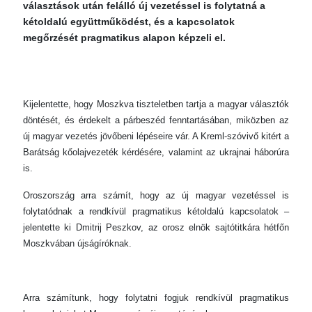
választások után felálló új vezetéssel is folytatná a
kétoldalú együttműködést, és a kapcsolatok
megőrzését pragmatikus alapon képzeli el.
Kijelentette, hogy Moszkva tiszteletben tartja a magyar választók
döntését, és érdekelt a párbeszéd fenntartásában, miközben az
új magyar vezetés jövőbeni lépéseire vár. A Kreml-szóvivő kitért a
Barátság kőolajvezeték kérdésére, valamint az ukrajnai háborúra
is.
Oroszország arra számít, hogy az új magyar vezetéssel is
folytatódnak a rendkívül pragmatikus kétoldalú kapcsolatok –
jelentette ki Dmitrij Peszkov, az orosz elnök sajtótitkára hétfőn
Moszkvában újságíróknak.
Arra számítunk, hogy folytatni fogjuk rendkívül pragmatikus