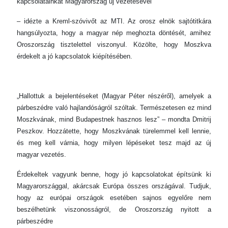
kapcsolatainkat Magyarország új vezetésével
– idézte a Kreml-szóvivőt az MTI. Az orosz elnök sajtótitkára
hangsúlyozta, hogy a magyar nép meghozta döntését, amihez
Oroszország tisztelettel viszonyul. Közölte, hogy Moszkva
érdekelt a jó kapcsolatok kiépítésében.
„Hallottuk a bejelentéseket (Magyar Péter részéről), amelyek a
párbeszédre való hajlandóságról szóltak. Természetesen ez mind
Moszkvának, mind Budapestnek hasznos lesz” – mondta Dmitrij
Peszkov. Hozzátette, hogy Moszkvának türelemmel kell lennie,
és meg kell várnia, hogy milyen lépéseket tesz majd az új
magyar vezetés.
Érdekeltek vagyunk benne, hogy jó kapcsolatokat építsünk ki
Magyarországgal, akárcsak Európa összes országával. Tudjuk,
hogy az európai országok esetében sajnos egyelőre nem
beszélhetünk viszonosságról, de Oroszország nyitott a
párbeszédre