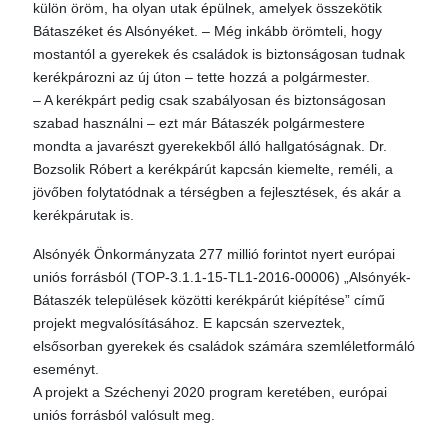
külön öröm, ha olyan utak épülnek, amelyek összekötik
Bátaszéket és Alsónyéket. – Még inkább örömteli, hogy
mostantól a gyerekek és családok is biztonságosan tudnak
kerékpározni az új úton – tette hozzá a polgármester.
– A kerékpárt pedig csak szabályosan és biztonságosan
szabad használni – ezt már Bátaszék polgármestere
mondta a javarészt gyerekekből álló hallgatóságnak. Dr.
Bozsolik Róbert a kerékpárút kapcsán kiemelte, reméli, a
jövőben folytatódnak a térségben a fejlesztések, és akár a
kerékpárutak is.
Alsónyék Önkormányzata 277 millió forintot nyert európai
uniós forrásból (TOP-3.1.1-15-TL1-2016-00006) „Alsónyék-
Bátaszék települések közötti kerékpárút kiépítése” című
projekt megvalósításához. E kapcsán szerveztek,
elsősorban gyerekek és családok számára szemléletformáló
eseményt.
A projekt a Széchenyi 2020 program keretében, európai
uniós forrásból valósult meg.