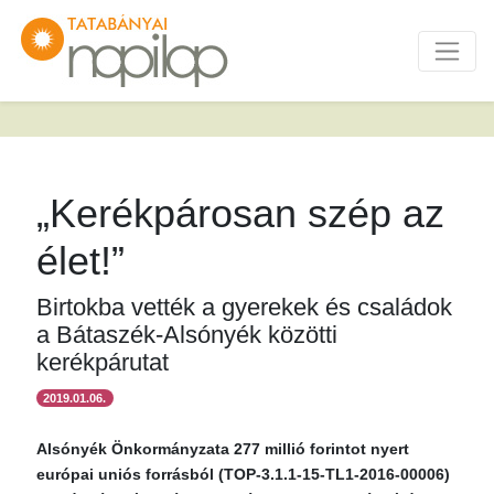
„Kerékpárosan szép az
élet!”
Birtokba vették a gyerekek és családok
a Bátaszék-Alsónyék közötti
kerékpárutat
2019.01.06.
Alsónyék Önkormányzata 277 millió forintot nyert
európai uniós forrásból (TOP-3.1.1-15-TL1-2016-00006)