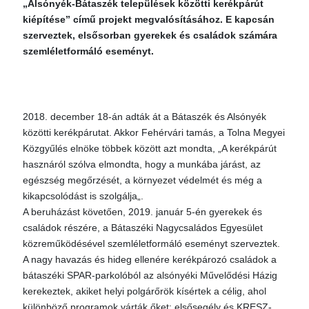
„Alsónyék-Bátaszék települések közötti kerékpárút
kiépítése” című projekt megvalósításához. E kapcsán
szerveztek, elsősorban gyerekek és családok számára
szemléletformáló eseményt.
2018. december 18-án adták át a Bátaszék és Alsónyék
közötti kerékpárutat. Akkor Fehérvári tamás, a Tolna Megyei
Közgyűlés elnöke többek között azt mondta, „A kerékpárút
hasznáról szólva elmondta, hogy a munkába járást, az
egészség megőrzését, a környezet védelmét és még a
kikapcsolódást is szolgálja„.
A beruházást követően, 2019. január 5-én gyerekek és
családok részére, a Bátaszéki Nagycsaládos Egyesület
közreműködésével szemléletformáló eseményt szerveztek.
A nagy havazás és hideg ellenére kerékpározó családok a
bátaszéki SPAR-parkolóból az alsónyéki Művelődési Házig
kerekeztek, akiket helyi polgárőrök kísértek a célig, ahol
különböző programok várták őket: elsősegély és KRESZ-