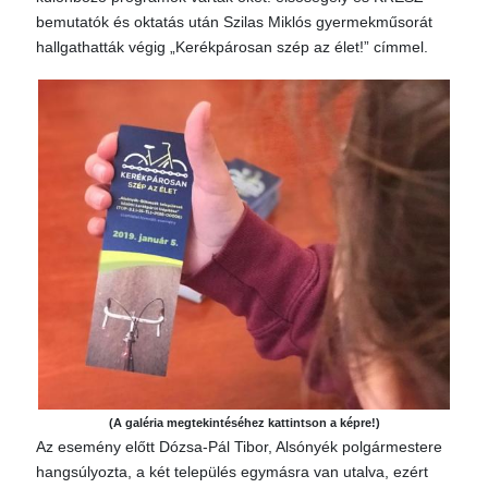
bemutatók és oktatás után Szilas Miklós gyermekműsorát
hallgathatták végig „Kerékpárosan szép az élet!” címmel.
(A galéria megtekintéséhez kattintson a képre!)
Az esemény előtt Dózsa-Pál Tibor, Alsónyék polgármestere
hangsúlyozta, a két település egymásra van utalva, ezért