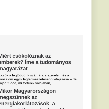
drasztikus
elő
a a Transelectricát,
za vagy lekapcsolja a
rgetikai...
től az
ég éhesebb
 fogyásnak
ől kerülni kellene,
lük, csak még jobban
.
gymásra
ős utca
gyütt áll a
oz
ása se lesz gyorsabb,
. Perek, politikai
ütt...