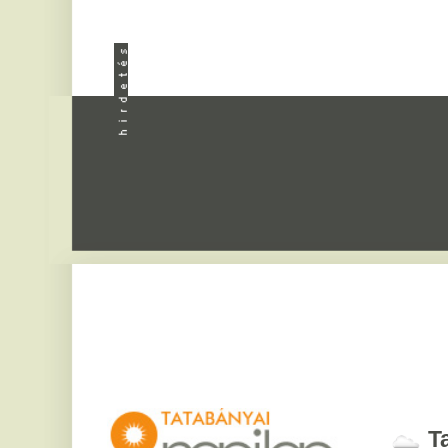
Apróhird
Tatabány
2026. augusztus 7, pén