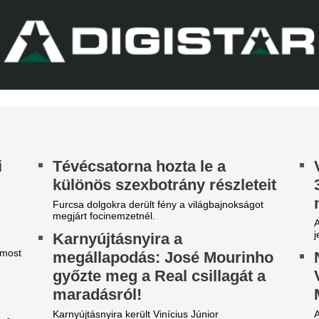
lágbajnok felé, hogy Barcola és Vinícius Jr. is
Érintett a ZTE, a Pécs, a Ka
met mondott.
III. Ker. TVE is.
árgyal a Ferencváros, újabb
átékost adnának el a nyáron
yre kisebb a keret.