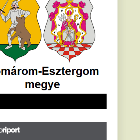
Földrengés rázta
meg
Horvátországot,
Pécsett is érezni
lehetett, anyagi
károk is
keletkeztek
Horvátországban
újabb földrengés volt
tapasztalható, az MTI
azt írja: ezúttal 6,3-es
erősségű földrengés
rázta meg
Horvátországot