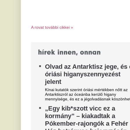
Ház botrányos bejegyzésén
ü
a
Nem ez volt az első eset.
A 
„Betegség és őrület” – Donald
me
Trump durván nekiment az
kü
elektromos autósoknak
M
Az elnök ráadásul úgy látja, hogy ő vetett véget az
í
elektromosautó-kényszernek.
l
Elhagyta Grúziát a szerdán
é
őrizetbe vett Mézes László
A 
Róbert
vi
ne
A magyar újságíró Tbilisziben felszállt egy
Belgrádba tartó járatra, ügyvédje szerint saját
N
döntéséből és külső nyomás nélkül...
p
r
Ká
va
ig