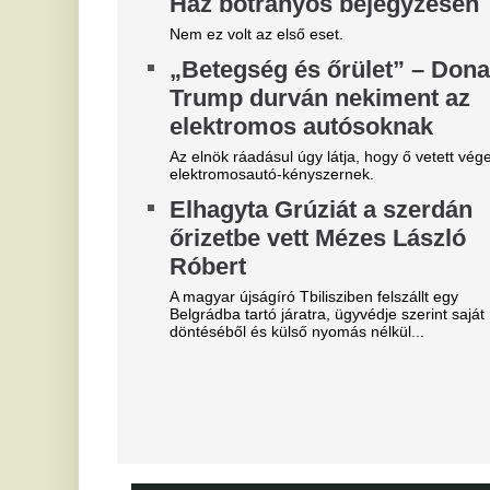
"A magyarok el akarják lopni
T
tőlünk" - Megőrült a román
k
sajtó, a Fradi hőséről
Fu
me
cikkeznek
K
Marius Corbura fáj a foga Magyarország és
Románia válogatottjának is, Bukarestben már most
m
rettegnek.
g
"Hol a csapatunk?" -
m
Szétverték a felvidéki
Ka
magyarok büszkeségét, óriási
sz
Fa
a felháborodás
kö
tá
dac
N
Azonnal örömünnep tört ki
a
Liverpoolban, változik a
l
Bajnokok Ligája szabályzata
Az
Olyan szabályról van szó, amely korábban ár