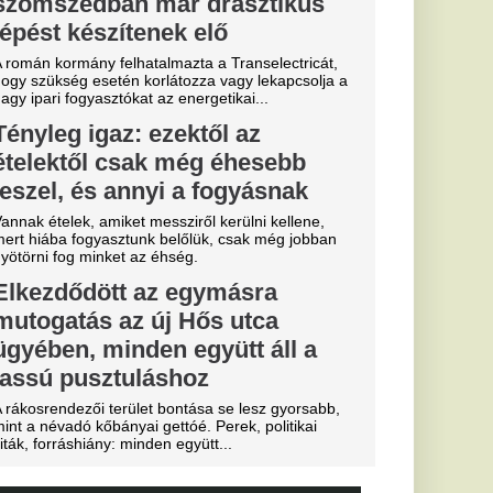
k Budapestre,
lyet a
apkodták az összes
 eldőlt
vője a Real
.
ű sportág
 közmédiáról
, eltiltások
 a Vidi és a
ki