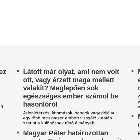
zent: „Egészen abszurd, amit
szomszédban már 
 Fidesz művel”
lépést készítenek 
miniszterelnöki tájékoztatón Magyar Péter a
A román kormány felhatalmazt
gújuló energia fejlesztésének kérdéséről,
hogy szükség esetén korlátoz
lönösen a szélenergia jövőjéről...
nagy ipari fogyasztókat az ene
űködik a legális áramtrükk:
Tényleg igaz: ezek
gy spórolnak tízezreket a
ételektől csak m
egmelegebb napokon az
leszel, és annyi a
lelmes magyarok
Vannak ételek, amiket messzir
mert hiába fogyasztunk belő
nyári hőségben könnyen megugorhat a
gyötörni fog minket az éhség
llanyszámla, ha a háztartási gépeket és a klímát
m tudatosan használjuk.
Elkezdődött az e
edves ronggyal törölgeted a
mutogatás az új H
oros bútort? Ezért lesz még
ügyében, minden e
osszabb utána
lassú pusztulásh
nikulában sokan esküsznek a nedves ronggyal
A rákosrendezői terület bont
ló portörlésre, mert úgy tűnik, ez fogja meg
mint a névadó kőbányai gettóé
azán a szöszöket, nem kavarja fel a...
viták, forráshiány: minden egy