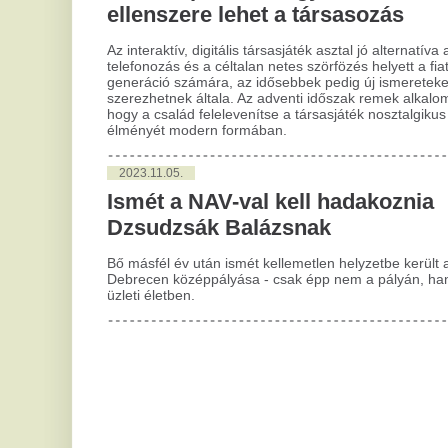
A rovat további cikkei »
Olvad az Antarktisz jege, és ez
L
óriási higanyszennyezést
o
jelent
v
e
Kínai kutatók szerint óriási mértékben nőtt az
Antarktiszról az óceánba kerülő higany
h
mennyisége, és ez a jégolvadásnak köszönhető.
Je
„Egy kib*szott vicc ez a
eg
sz
kormány” – kiakadtak a
Pókember-rajongók a Fehér
M