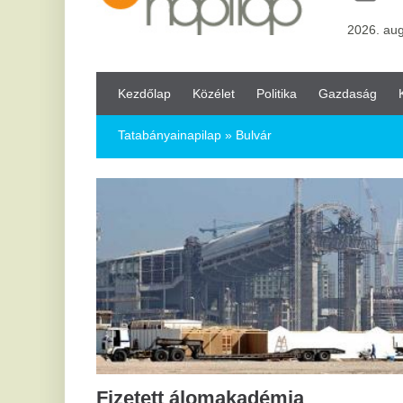
Kezdőlap
Közélet
Politika
Gazdaság
Kultúra
Bul
Tatabányainapilap
» Bulvár
2
El
Ma
se
sz
A r
itt
néh
sze
meg
me
Fizetett álomakadémia
influenszereknek – ezt kínálja most
2
Dubaj
Őr
a
Luxuslakás, fizetés, ingyenes influenszer oktatás – erre
számíthat az, aki jelentkezik a Beautiful Destinations
m
Academy kezdeményezésére. A luxuskörnyezetben zajló
akadémia a világ minden tájáról várja a tehetségeket –
l
köztük Magyarországról is.
A d