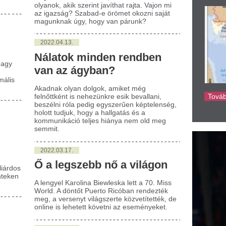
022.03.17.
a legszebb nő a világon
engyel Karolina Biewleska lett a 70. Miss
ld. A döntőt Puerto Ricóban rendezték
, a versenyt világszerte közvetítették, de
ine is lehetett követni az eseményeket.
022.02.16.
bb mint 4 milliárd dollárt
ltöttünk randiappokra
akacsul kitartó koronavírus sem tudta
rosabbra csukni a társra vágyók
ztárcáját.
022.02.11.
pályafutását Pécsett
zdő pokeres közel 2 Millió
lláros leosztást nyert
tás László már a pécsi Fordan Póker
bban is nagyokat nyert és kergette
letbe az ellenfeleit. Most már millió
lárokban játszik és sok pénzt nyert a világ
den táján és online is.