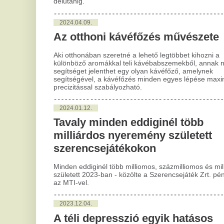
milliárdos nyeremény született
szerencsejátékokon
2
Ő 
Minden eddiginél több milliomos, százmilliomos és milliárdos
született 2023-ban - közölte a Szerencsejáték Zrt. pénteken
A l
az MTI-vel.
Wor
meg
2023.12.04.
onl
A téli depresszió egyik hatásos
2
ellenszere lehet a társasozás
Tö
Az interaktív, digitális társasjáték asztal jó alternatíva a
kö
telefonozás és a céltalan netes szörfözés helyett a fiatal
generáció számára, az idősebbek pedig új ismereteket
A m
szerezhetnek általa. Az adventi időszak remek alkalom arra,
szo
hogy a család felelevenítse a társasjáték nosztalgikus
pén
élményét modern formában.
2
2023.11.05.
A 
Ismét a NAV-val kell hadakoznia
ke
Dzsudzsák Balázsnak
do
Bő másfél év után ismét kellemetlen helyzetbe került a
Debrecen középpályása - csak épp nem a pályán, hanem az
Buj
üzleti életben.
Klu
őrü
dol
min