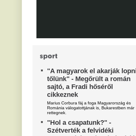
vi
durván sújtotta Szoboszlai Dominik csapatát a
ne
Bajnokok Ligájában.
T
Dzsudzsákék nagy pofonba
j
szaladtak bele a
Konferencialigában
Eg
A DVSC mellett az ETO is kikapott a csütörtöki
játéknapon.