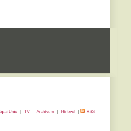
m
|
Hírlevél
|
RSS