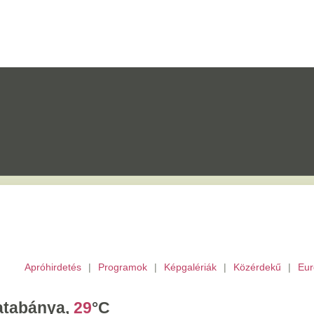
etés
|
Programok
|
Képgalériák
|
Közérdekű
|
Európai Unió
|
TV
|
Archívu
a,
29
°C
tek,
Ibolya