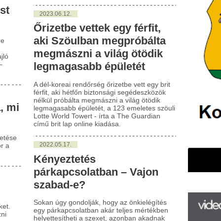
fit, aki hétfőn biztonsági segédeszközök
kül próbálta megmászni a világ ötödik
magasabb épületét, a 123 emeletes szöuli
te World Towert - írta a The Guardian
ű brit lap online kiadása.
022.05.17.
ényeztetés
árkapcsolatban – Vajon
zabad-e?
an úgy gondolják, hogy az önkielégítés
 párkapcsolatban akár teljes mértékben
yettesítheti a szexet, azonban akadnak
anok, akik szerint javíthat rajta. Vajon mi
igazság? Szabad-e örömet okozni saját
unknak úgy, hogy van párunk?
022.04.13.
álatok minden rendben
an az ágyban?
dnak olyan dolgok, amiket még
nőttként is nehezünkre esik bevallani,
zélni róla pedig egyszerűen képtelenség,
ott tudjuk, hogy a hallgatás és a
munikáció teljes hiánya nem old meg
mit.