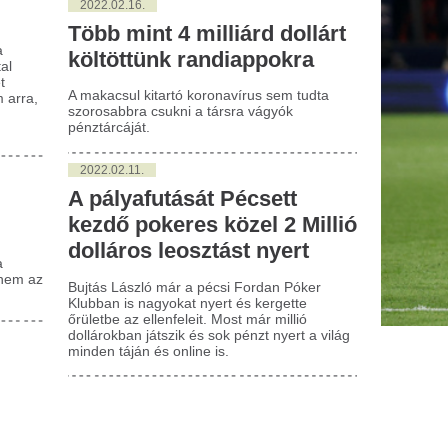
átott már olyat, ami nem volt
Miért csókolóznak
tt, vagy érzett maga mellett
emberek? Íme a 
alakit? Meglepően sok
magyarázat
gészséges ember számol be
A csók a legtöbbünk számára
vonzalom egyik legtermészet
asonlóról
vajon tudod, mi történik valój
lenlétérzés, látomások, hangok vagy déjà vu:
Mikor Magyarors
y több mint ötezer embert vizsgáló kutatás
erint a különösnek tűnő élmények...
megszűnnek az
agyar Péter határozottan
energiakorlátozás