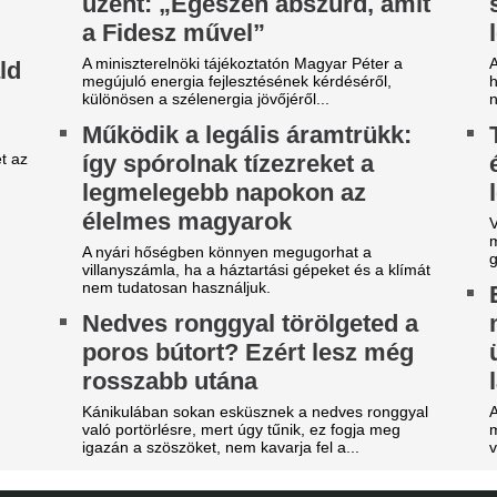
évécsatorna hozta le a
Világsztár érkezi
ülönös szexbotrány részleteit
31 éve nem látott i
magyar főváros
rcsa dolgokra derült fény a világbajnokságot
gjárt focinemzetnél.
Az emberek percek alatt elk
jegyet.
arnyújtásnyira a
egállapodás: José Mourinho
Nincs több kérdés,
yőzte meg a Real csillagát a
Vinícius Junior jö
aradásról!
Madridnál.
rnyújtásnyira került Vinícius Júnior
Ahogyan azt sejteni lehetett..
erződéshosszabbítása a Real Madridnál.
Az egyik népszer
brizio Romano szerint José Mourinho személyes
zbelépése hozta meg az áttörést a
teljesen eltűnik a
rgyalásokon.
Véget ért egy korszak.
ico Williams nagyon közel
Lecsapott az MLSZ
hhoz, hogy a világ egyik
sora az NB I-ben -
egjobb csapatába igazoljon
Zete sem maradt 
 Arsenal azt követően fordult a spanyol