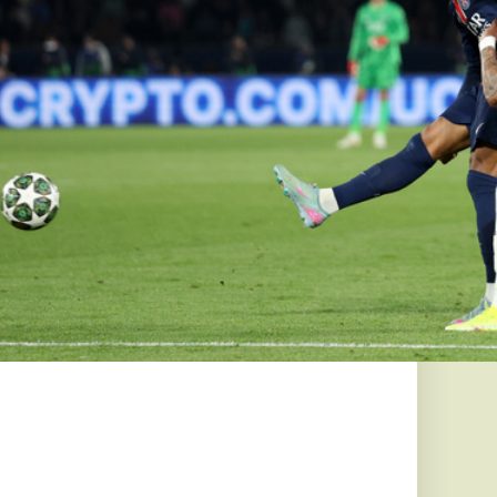
 az
tudományos
 a szerelem és a
esebb kifejezése – de
ában,...
zágon
ok, a