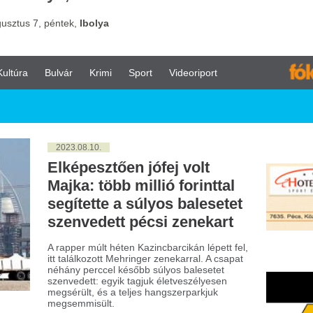
vár
Krimi
Sport
Videoriport
023.08.10.
képesztően jófej volt
jka: több millió forinttal
gítette a súlyos balesetet
envedett pécsi zenekart
apper múlt héten Kazincbarcikán lépett fel,
 találkozott Mehringer zenekarral. A csapat
ány perccel később súlyos balesetet
nvedett: egyik tagjuk életveszélyesen
sérült, és a teljes hangszerparkjuk
gsemmisült.
023.06.12.
izetbe vettek egy férfit,
ki Szöulban megpróbálta
egmászni a világ ötödik
egmagasabb épületét
él-koreai rendőrség őrizetbe vett egy brit