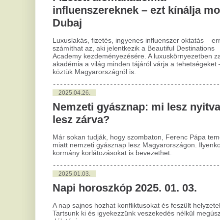
fér
2025.04.26.
nél
Nemzeti gyásznap: mi lesz nyitva, mi
leg
Lot
lesz zárva?
cím
Már sokan tudják, hogy szombaton, Ferenc Pápa temetése
2
miatt nemzeti gyásznap lesz Magyarországon. Ilyenkor a
kormány korlátozásokat is bevezethet.
K
p
2025.01.03.
s
Napi horoszkóp 2025. 01. 03.
Sok
A nap sajnos hozhat konfliktusokat és feszült helyzeteket.
egy
Tartsunk ki és igyekezzünk veszekedés nélkül megúszni
hel
délutánig.
oly
az 
mag
2024.04.09.
Az otthoni kávéfőzés művészete
2
N
Aki otthonában szeretné a lehető legtöbbet kihozni a
különböző aromákkal teli kávébabszemekből, annak nagy
v
segítséget jelenthet egy olyan kávéfőző, amelynek
segítségével, a kávéfőzés minden egyes lépése maximális
precizitással szabályozható.
Aka
fel
bes
2024.01.12.
hol
kom
Tavaly minden eddiginél több
sem