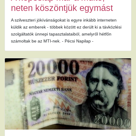
neten köszöntjük egymást
A szilveszteri jókívánságokat is egyre inkább interneten
küldik az emberek - többek között ez derült ki a távközlési
szolgáltatók ünnepi tapasztalataiból, amelyről hétfőn
számoltak be az MTI-nek. - Pécsi Napilap -