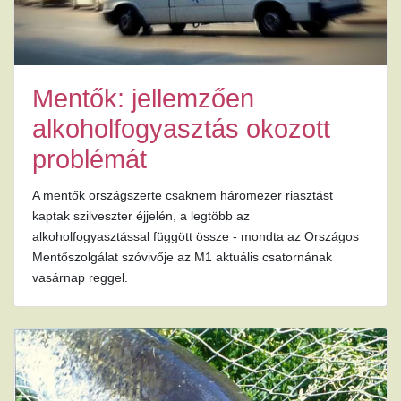
Mentők: jellemzően
alkoholfogyasztás okozott
problémát
A mentők országszerte csaknem háromezer riasztást
kaptak szilveszter éjjelén, a legtöbb az
alkoholfogyasztással függött össze - mondta az Országos
Mentőszolgálat szóvivője az M1 aktuális csatornának
vasárnap reggel.