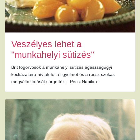
Veszélyes lehet a
"munkahelyi sütizés"
Brit fogorvosok a munkahelyi sütizés egészségügyi
kockázataira hívták fel a figyelmet és a rossz szokás
megváltoztatását sürgették. - Pécsi Napilap -