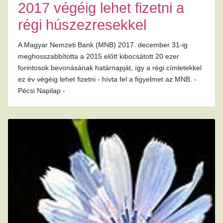
2017 végéig lehet fizetni a
régi húszezresekkel
A Magyar Nemzeti Bank (MNB) 2017. december 31-ig
meghosszabbította a 2015 előtt kibocsátott 20 ezer
forintosok bevonásának határnapját, így a régi címletekkel
ez év végéig lehet fizetni - hívta fel a figyelmet az MNB. -
Pécsi Napilap -