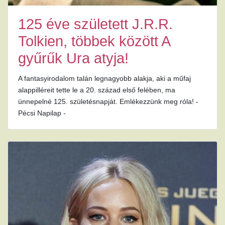
125 éve született J.R.R.
Tolkien, többek között A
gyűrűk Ura atyja!
A fantasyirodalom talán legnagyobb alakja, aki a műfaj
alappilléreit tette le a 20. század első felében, ma
ünnepelné 125. születésnapját. Emlékezzünk meg róla! -
Pécsi Napilap -