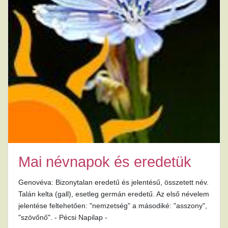
Mai névnapok és eredetük
Genovéva: Bizonytalan eredetű és jelentésű, összetett név.
Talán kelta (gall), esetleg germán eredetű. Az első névelem
jelentése feltehetően: "nemzetség" a másodiké: "asszony",
"szövőnő". - Pécsi Napilap -