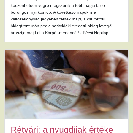
köszönhetően végre megszűnik a több napja tartó
borongós, nyirkos idő. A következő napok is a
változékonyság jegyében telnek majd, a csütörtöki
hidegfront után pedig sarkvidéki eredetű hideg levegő
árasztja majd el a Kárpát-medencét! - Pécsi Napilap
Rétvári: a nyugdíjak értéke