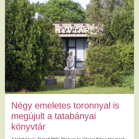
Négy emeletes toronnyal is
megújult a tatabányai
könyvtár
A tatabányai József Attila Megyei és Városi Könyvtár most