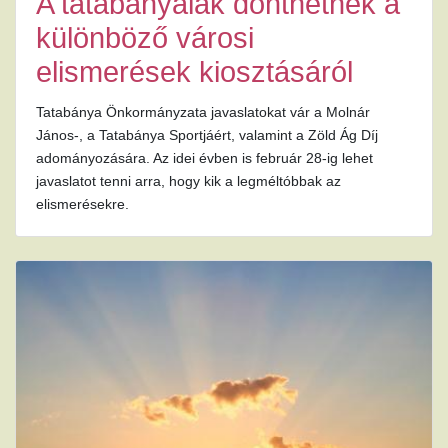
A tatabányaiak dönthetnek a
különböző városi
elismerések kiosztásáról
Tatabánya Önkormányzata javaslatokat vár a Molnár
János-, a Tatabánya Sportjáért, valamint a Zöld Ág Díj
adományozására. Az idei évben is február 28-ig lehet
javaslatot tenni arra, hogy kik a legméltóbbak az
elismerésekre.