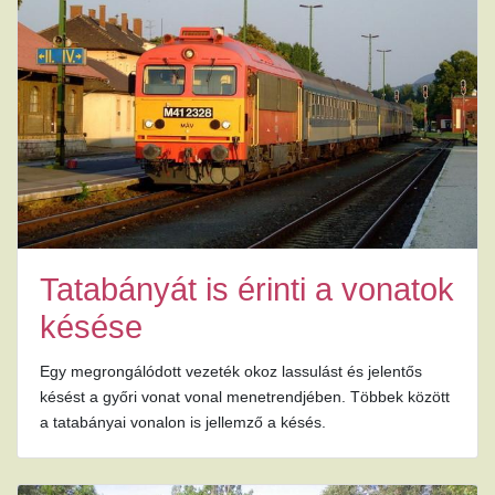
Tatabányát is érinti a vonatok
késése
Egy megrongálódott vezeték okoz lassulást és jelentős
késést a győri vonat vonal menetrendjében. Többek között
a tatabányai vonalon is jellemző a késés.