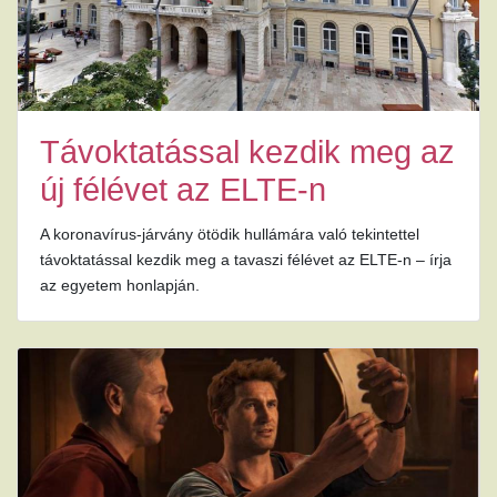
Távoktatással kezdik meg az
új félévet az ELTE-n
A koronavírus-járvány ötödik hullámára való tekintettel
távoktatással kezdik meg a tavaszi félévet az ELTE-n – írja
az egyetem honlapján.