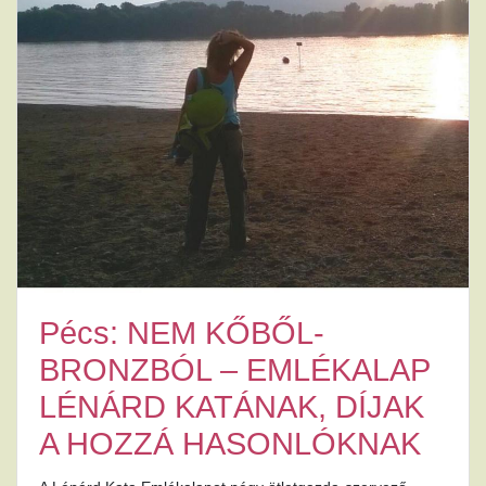
Pécs: NEM KŐBŐL-
BRONZBÓL – EMLÉKALAP
LÉNÁRD KATÁNAK, DÍJAK
A HOZZÁ HASONLÓKNAK