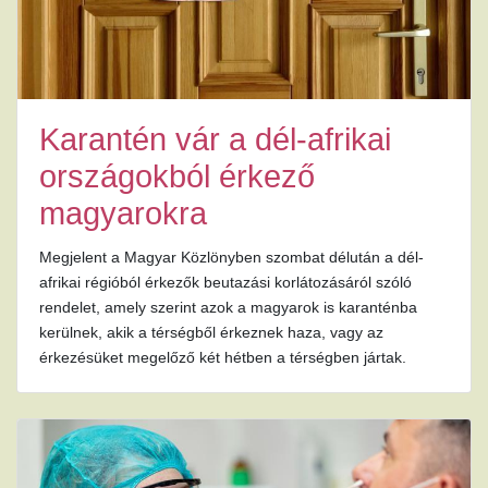
Karantén vár a dél-afrikai
országokból érkező
magyarokra
Megjelent a Magyar Közlönyben szombat délután a dél-
afrikai régióból érkezők beutazási korlátozásáról szóló
rendelet, amely szerint azok a magyarok is karanténba
kerülnek, akik a térségből érkeznek haza, vagy az
érkezésüket megelőző két hétben a térségben jártak.