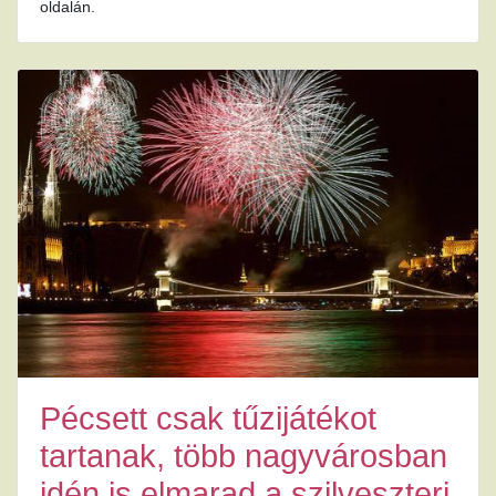
oldalán.
Pécsett csak tűzijátékot
tartanak, több nagyvárosban
idén is elmarad a szilveszteri