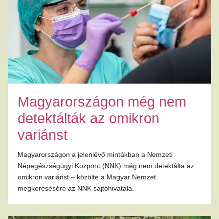
Magyarországon még nem
detektálták az omikron
variánst
Magyarországon a jelenlévő mintákban a Nemzeti
Népegészségügyi Központ (NNK) még nem detektálta az
omikron variánst – közölte a Magyar Nemzet
megkeresésére az NNK sajtóhivatala.