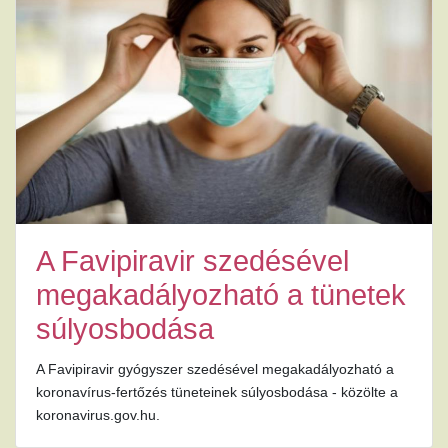
A Favipiravir szedésével
megakadályozható a tünetek
súlyosbodása
A Favipiravir gyógyszer szedésével megakadályozható a
koronavírus-fertőzés tüneteinek súlyosbodása - közölte a
koronavirus.gov.hu.