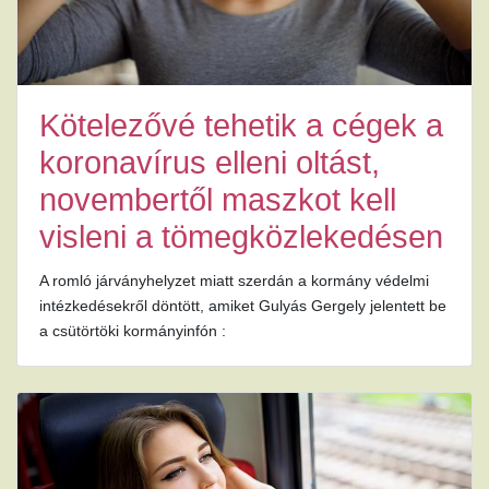
Kötelezővé tehetik a cégek a
koronavírus elleni oltást,
novembertől maszkot kell
visleni a tömegközlekedésen
A romló járványhelyzet miatt szerdán a kormány védelmi
intézkedésekről döntött, amiket Gulyás Gergely jelentett be
a csütörtöki kormányinfón :