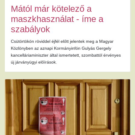
Mától már kötelező a
maszkhasználat - íme a
szabályok
Csütörtökön röviddel éjfél előtt jelentek meg a Magyar
Közlönyben az aznapi Kormányinfón Gulyás Gergely
kancelláriaminiszter által ismertetett, szombattól érvényes
új járványügyi előírások.