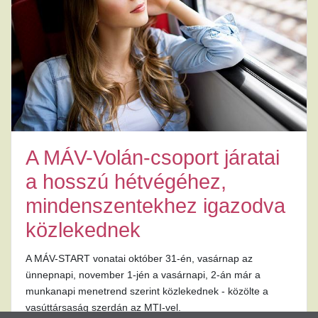
A MÁV-Volán-csoport járatai
a hosszú hétvégéhez,
mindenszentekhez igazodva
közlekednek
A MÁV-START vonatai október 31-én, vasárnap az
ünnepnapi, november 1-jén a vasárnapi, 2-án már a
munkanapi menetrend szerint közlekednek - közölte a
vasúttársaság szerdán az MTI-vel.