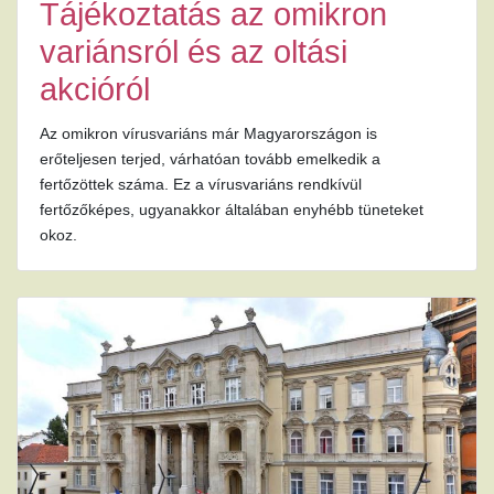
Tájékoztatás az omikron
variánsról és az oltási
akcióról
Az omikron vírusvariáns már Magyarországon is
erőteljesen terjed, várhatóan tovább emelkedik a
fertőzöttek száma. Ez a vírusvariáns rendkívül
fertőzőképes, ugyanakkor általában enyhébb tüneteket
okoz.