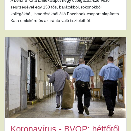
A Lénárd Kata Emlékalapot négy ötletgazda-szervező
segítségével egy 150 fős, barátokból, rokonokból,
kollégákból, ismerősökből álló Facebook-csoport alapította
Kata emlékére és az iránta való tiszteletből.
Koronavírus - BVOP: hétfőtől