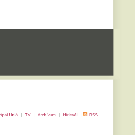
m
|
Hírlevél
|
RSS