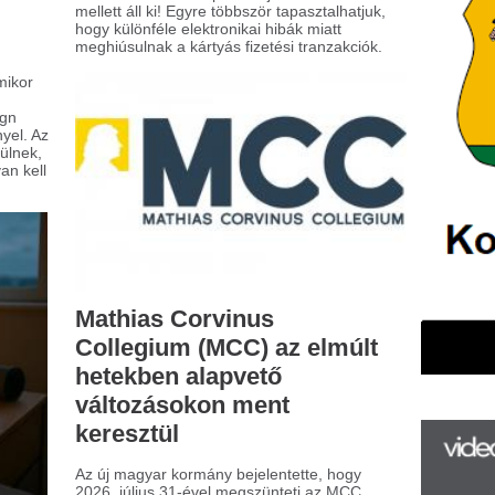
áltozásokon ment
resztül
új magyar kormány bejelentette, hogy
6. július 31-ével megszünteti az MCC
pítványt jelenlegi formájában. Az erről
ló alapítói döntést már aláírták.
nden, amit a
nténertárolásról tudni
ll
odern logisztikában a konténerek
csszerepet játszanak az áruk hatékony
llításában és raktározásában. Nem
lepő hát, ha számos vállalat keres
bízható megoldásokat arra, hogy hol és
yan lehet ezeket az óriási