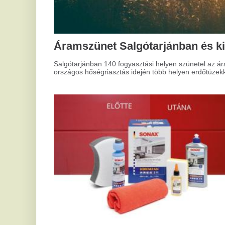
Ú
mű
A M
Hogyan tisztítsd a kapukat
mel
hog
megfelelően?
meg
Mindannyian találkoztunk már azzal a problémával, amikor
szeretett felületeink elvesztették régi fényüket és
tisztaságukat. Ez különösen igaz, amikor modern design
szerint választunk, ami gyakran speciális tisztítást igényel. Az
ilyen felületek gyakran különleges technológiával készülnek,
így karbantartásuk is külön eljárásokat kíván. De hogyan kell
helyesen eljárni?
M
C
h