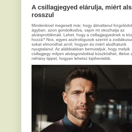
tár
Eze
sze
Modern megoldás a kopaszodás
cél
ellen: hajtetoválás és
rak
mikropigmentáció
A hajhullás és kopaszodás sokak számára okoz kihívást,
nem csak az idősebbek, de fiatalabb férfiak körében is.
Számos kezelési lehetőség áll rendelkezésre, de a
hajtetoválás és mikropigmentáció talán kevésbé ismert,
pedig sok előnnyel szolgál a diszkrét és hatékony
megoldások keresőinek.
Mi
h
b
Szerelmi jóslás: bölcs útmutató a
Mik
elő
szív útvesztőjében
köz