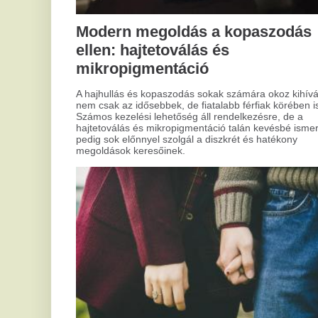
fig
A romantika sokak számára az élet egyik legfontosabb
nél
része. Ha valaki igazán fontos lesz neked, vagy a jövőt
ame
illetően hezitálsz, válaszokat kereshetsz. Ebben segíthet a
szerelmi jóslás, ami egyfajta útmutatóként szolgálhat.
Viszont mielőtt belemerülnél a jövendölések világába, fontos
megérteni, miért vonzódsz ehhez, és hogyan használhatod
ezt okosan.
A
st
A s
kih
sze
min
vaj
Hogyan tisztítsd a kapukat
sok
arr
megfelelően?
mél
leh
Mindannyian találkoztunk már azzal a problémával, amikor
szeretett felületeink elvesztették régi fényüket és
tisztaságukat. Ez különösen igaz, amikor modern design