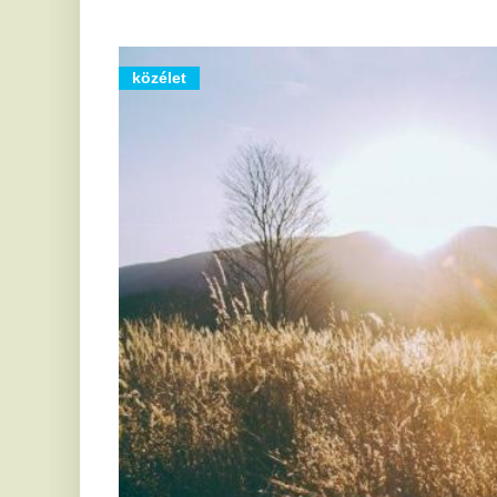
Áramszünet Salgótarjánban és kiterjedt 
Salgótarjánban 140 fogyasztási helyen szünetel az áramszolgáltatá
országos hőségriasztás idején több helyen erdőtüzekkel és vízellá