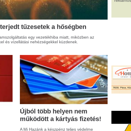
jból több helyen nem
ködött a kártyás fizetés!
i Hazánk a készpénz teljes védelme
lett áll ki! Egyre többször tapasztalhatjuk,
y különféle elektronikai hibák miatt
hiúsulnak a kártyás fizetési tranzakciók.
athias Corvinus
ollegium (MCC) az elmúlt
etekben alapvető