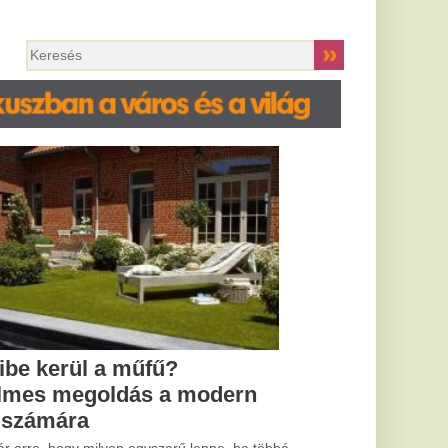
 modern
ű lenne, ha többé