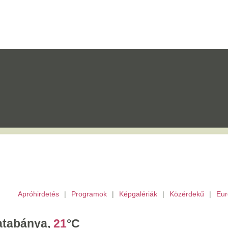
etés
|
Programok
|
Képgalériák
|
Közérdekű
|
Európai Unió
|
TV
|
Archívu
a,
21
°C
ombat,
László