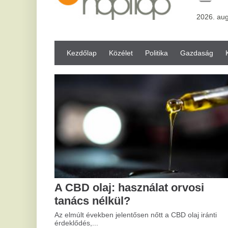
Kezdőlap
Közélet
Politika
Gazdaság
Kultúra
Bul
A CBD olaj: használat orvosi
A cége
tanács nélkül?
értéke
Az elmúlt években jelentősen nőtt a CBD olaj iránti
A legtöbb v
érdeklődés,...
elő, csak...
közélet