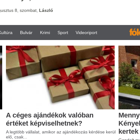
vár
Krimi
Sport
Videoriport
s ajándékok valóban
Mennyibe kerül a műfű?
t képviselhetnek?
Kényelmes megoldás a
kertek számára
állalat, amikor az ajándékozás kérdése kerül
Gondolt már arra, hogy milyen egyszer
nem kellene a...
1