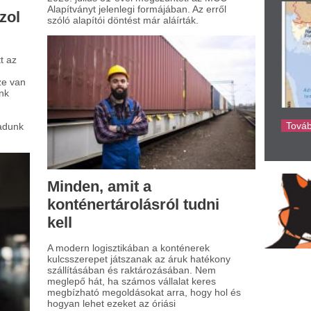
olóegységeket biztonságosan elhelyezni.
k nemcsak a szállítmányozás
mpontjából lényegesek, hanem különböző
okra is felhasználják őket, például
tárként is gyakran szolgálnak.
 teszi különlegessé a
árom az egyben
abakocsit?
or kisbaba érkezik a családba, a szülők
tt komoly kihívás áll, hiszen mindennapi
lekedésük új alapokra helyezése különös