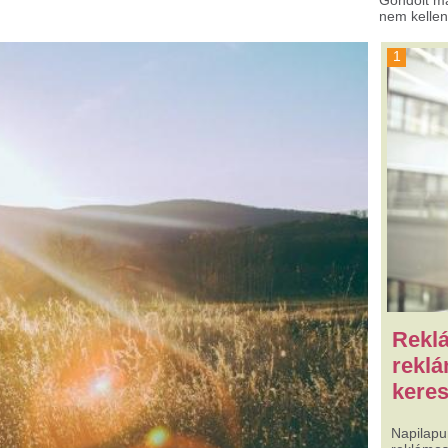
Reklámost,
reklámügynökséget
keresek Partnernek!
Napilapunk felületeinek az értékesít
reklámost, vállalkozást. Érdeklődi: 
tűzesetek a hőségben
s egy vezetékhiba miatt, miközben az
tási nehézségekkel küzdenek.