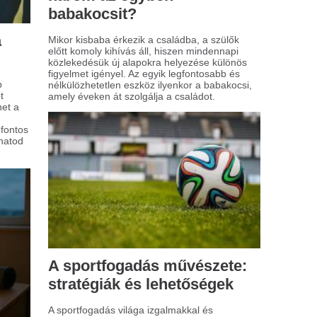
t érdemes tudni az
lgabonákról?
egészséges étkezési szokások egyre
yobb szerepet kapnak napjainkban, és
zben ennek köszönhető az álgabonák
ekvő népszerűsége. A köles, a quinoa és
ajdina nevű magok különösen kedveltek
k körében, akik változatosságot keresnek
agyományos gabonafélék között.