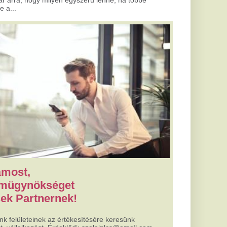
ésére keresünk
szalainlcs@gmail.com