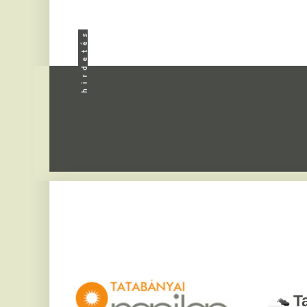
Apróhird
Tatabány
2026. augusztus 8, sz