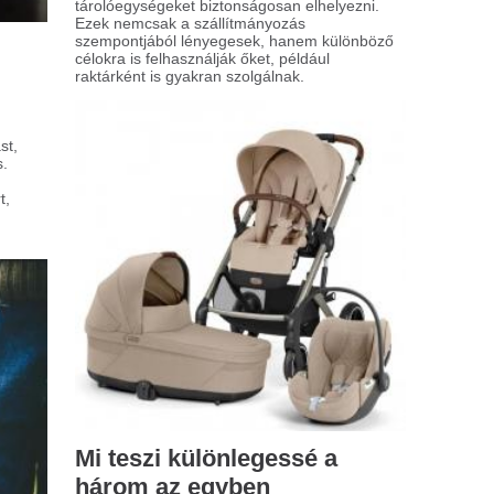
yelmet igényel. Az egyik legfontosabb és
külözhetetlen eszköz ilyenkor a babakocsi,
ly éveken át szolgálja a családot.
 sportfogadás művészete:
ratégiák és lehetőségek
portfogadás világa izgalmakkal és
ívásokkal teli. Sokan csupán
rencsejátékként gondolnak rá, ahol
dig a fogadóirodáknak áll a zászló. De
on tényleg így van, vagy a sportfogadás
kal összetettebb ennél? Gondoltál már
a, hogy ennek a tevékenységnek a
yére ásva milyen stratégiák és
etőségek rejlenek?