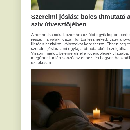
szerint választunk, ami gyakran speciális tisztítást igényel. Az
ilyen felületek gyakran különleges technológiával készülnek,
így karbantartásuk is külön eljárásokat kíván. De hogyan kell
helyesen eljárni?
Mi
á
Az 
nag
Hogyan varázsold otthonod
rés
növ
világítását tökéletessé?
a h
azo
Sokan tapasztalták már, hogy a szobájuk világítása nem úgy
a h
szolgál, ahogy szeretnék. Lehet, hogy az elsőre kiválasztott
lámpa már nem passzol az új igényekhez vagy az életteret
nem teszi elég hívogatóvá. A lakás világítása olyan elem,
ami alapvetően határozza meg a helyiség hangulatát és
funkcionalitását. Mi lenne, ha ezen most javítanánk?