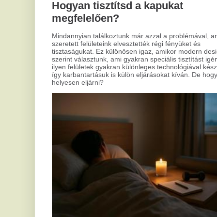
v
ke
Az 
202
Ala
A csillagjegyed elárulja, miért alszol
szó
rosszul
Mindenkivel megesett már, hogy álmatlanul forgolódott az
ágyban, azon gondolkodva, vajon mi okozhatja az
alvásproblémáit. Lehet, hogy a csillagjegyednek is köze van
hozzá? Nos, egyes asztrológusok szerint a zodiákusunk
sokat elmondhat arról, hogyan és miért aludhatunk
nyugtalanul. Az alábbiakban bemutatjuk, hogy melyik
csillagjegy milyen alvásgondokkal küszködhet, illetve adunk
néhány tippet, hogyan lehetsz kipihentebb.
Mi
ko
ke
A m
kul
szá
meg
meg
hog